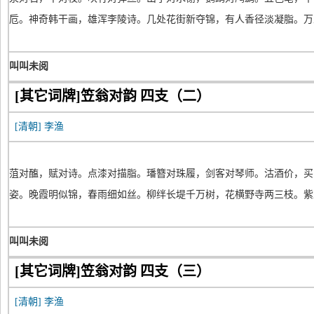
卮。神奇韩干画，雄浑李陵诗。几处花街新夺锦，有人香径淡凝脂。万
叫叫未阅
[其它词牌]笠翁对韵 四支（二）
[清朝]
李渔
菹对醢，赋对诗。点漆对描脂。璠簪对珠履，剑客对琴师。沽酒价，买
姿。晚霞明似锦，春雨细如丝。柳绊长堤千万树，花横野寺两三枝。紫
叫叫未阅
[其它词牌]笠翁对韵 四支（三）
[清朝]
李渔