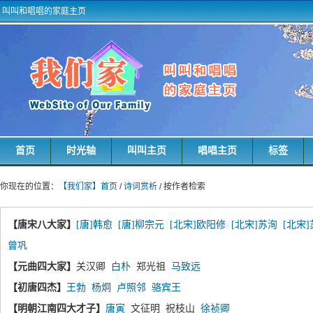
叫叫和唱唱的家庭主页
首页
时光轴
叫叫主页
唱唱主页
标签
你现在的位置：
【我们家】首页
/
诗词赏析
/ 按作者检索
【唐宋八大家】
[唐]韩愈
[唐]柳宗元
[北宋]欧阳修
[北宋]苏洵
[北宋
曾巩
【元曲四大家】
关汉卿
白朴
郑光祖
马致远
【初唐四杰】
王勃
杨炯
卢照邻
骆宾王
【明朝江南四大才子】
唐寅
文征明 祝枝山
徐祯卿