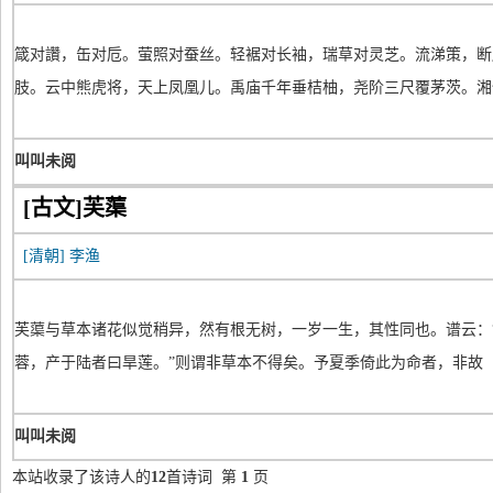
箴对讚，缶对卮。萤照对蚕丝。轻裾对长袖，瑞草对灵芝。流涕策，断
肢。云中熊虎将，天上凤凰儿。禹庙千年垂桔柚，尧阶三尺覆茅茨。湘
叫叫未阅
[古文]芙蕖
[清朝]
李渔
芙蕖与草本诸花似觉稍异，然有根无树，一岁一生，其性同也。谱云：
蓉，产于陆者曰旱莲。”则谓非草本不得矣。予夏季倚此为命者，非故
叫叫未阅
本站收录了该诗人的
12
首诗词 第
1
页