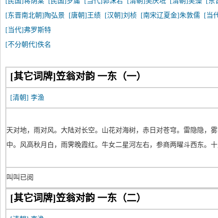
[民国]蒋荫棠
[民国]罗庸
[当代]郭沫若
[清朝]吴庆坻
[清朝]吴藻
[东
[东晋南北朝]陶弘景
[唐朝]王绩
[汉朝]刘桢
[南宋辽夏金]朱敦儒
[当
[当代]弗罗斯特
[不分朝代]佚名
[其它词牌]笠翁对韵 一东（一）
[清朝]
李渔
天对地，雨对风。大陆对长空。山花对海树，赤日对苍穹。雷隐隐，雾
中。风高秋月白，雨霁晚霞红。牛女二星河左右，参商两曜斗西东。十
叫叫已阅
[其它词牌]笠翁对韵 一东（二）