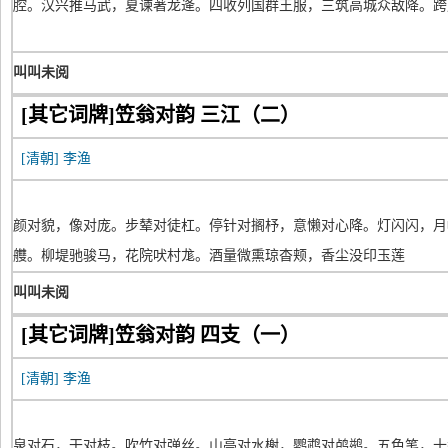
腔。汉兴推马武，夏谏著龙逄。四收列国群王服，三筑高城众敌降。跨
叫叫未阅
[其它词牌]笠翁对韵 三江（二）
[清朝]
李渔
颜对貌，像对庞。步辇对徒杠。停针对搁杼，意懒对心降。灯闪闪，月
艭。柳堤驰骏马，花院吠村尨。酒量微熏琼杳颊，香尘没印玉莲
叫叫未阅
[其它词牌]笠翁对韵 四支（一）
[清朝]
李渔
泉对石，干对枝。吹竹对弹丝。山亭对水榭，鹦鹉对鸬鹚。五色笔，十