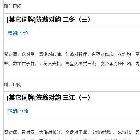
叫叫已阅
[其它词牌]笠翁对韵 二冬（三）
[清朝]
李渔
繁对简，迭对重。意懒对心慵。仙翁对释伴，道范对儒宗。花灼灼，草
蜂。数竿君子竹，五树大夫松。高皇灭项凭三杰，虞帝承尧殛四凶。内
叫叫已阅
[其它词牌]笠翁对韵 三江（一）
[清朝]
李渔
奇对偶，只对双，大海对长江。金盘对玉盏，宝烛对银缸。朱漆槛，碧