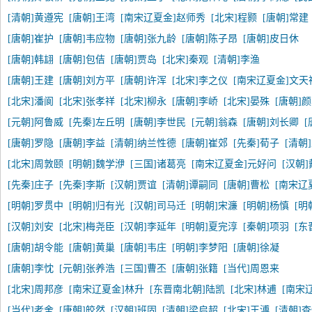
[清朝]黄遵宪
[唐朝]王湾
[南宋辽夏金]赵师秀
[北宋]程颢
[唐朝]常建
[唐朝]崔护
[唐朝]韦应物
[唐朝]张九龄
[唐朝]陈子昂
[唐朝]皮日休
[唐朝]韩翃
[唐朝]包佶
[唐朝]贾岛
[北宋]秦观
[清朝]李渔
[唐朝]王建
[唐朝]刘方平
[唐朝]许浑
[北宋]李之仪
[南宋辽夏金]文天
[北宋]潘阆
[北宋]张孝祥
[北宋]柳永
[唐朝]李峤
[北宋]晏殊
[唐朝]
[元朝]阿鲁威
[先秦]左丘明
[唐朝]李世民
[元朝]翁森
[唐朝]刘长卿
[
[唐朝]罗隐
[唐朝]李益
[清朝]纳兰性德
[唐朝]崔郊
[先秦]荀子
[清朝
[北宋]周敦颐
[明朝]魏学洢
[三国]诸葛亮
[南宋辽夏金]元好问
[汉朝
[先秦]庄子
[先秦]李斯
[汉朝]贾谊
[清朝]谭嗣同
[唐朝]曹松
[南宋辽
[明朝]罗贯中
[明朝]归有光
[汉朝]司马迁
[明朝]宋濂
[明朝]杨慎
[明
[汉朝]刘安
[北宋]梅尧臣
[汉朝]李延年
[明朝]夏完淳
[秦朝]项羽
[东
[唐朝]胡令能
[唐朝]黄巢
[唐朝]韦庄
[明朝]李梦阳
[唐朝]徐凝
[唐朝]李忱
[元朝]张养浩
[三国]曹丕
[唐朝]张籍
[当代]周恩来
[北宋]周邦彦
[南宋辽夏金]林升
[东晋南北朝]陆凯
[北宋]林逋
[南宋
[当代]老舍
[唐朝]皎然
[汉朝]班固
[清朝]梁启超
[北宋]王溥
[清朝]