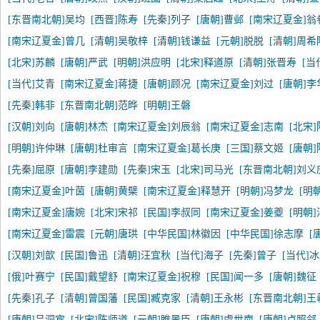
[东晋南北朝]吴均
[西晋]陈寿
[先秦]列子
[唐朝]曹邺
[南宋辽夏金]翁
[南宋辽夏金]曾几
[清朝]吴敬梓
[清朝]钱谦益
[元朝]脱脱
[清朝]周希
[北宋]苏麟
[唐朝]严武
[明朝]洪应明
[北宋]释道原
[清朝]张晋寿
[当
[当代]艾青
[南宋辽夏金]蒋捷
[唐朝]顾况
[南宋辽夏金]刘过
[唐朝]李
[先秦]韩非
[东晋南北朝]范晔
[明朝]王磐
[汉朝]刘向
[唐朝]林杰
[南宋辽夏金]刘辰翁
[南宋辽夏金]志南
[北宋
[明朝]许仲琳
[唐朝]杜审言
[南宋辽夏金]葛长庚
[三国]蔡文姬
[唐朝
[先秦]屈原
[唐朝]李建勋
[先秦]宋玉
[北宋]司马光
[东晋南北朝]刘义
[南宋辽夏金]叶茵
[唐朝]黄檗
[南宋辽夏金]释慧开
[明朝]冯梦龙
[明
[南宋辽夏金]唐婉
[北宋]宋祁
[民国]李叔同
[南宋辽夏金]姜夔
[明朝
[南宋辽夏金]雷震
[元朝]唐珙
[中华民国]林徽因
[中华民国]徐志摩
[
[汉朝]刘歆
[民国]鲁迅
[清朝]汪宜秋
[当代]海子
[先秦]曾子
[当代]
[俄]叶赛宁
[民国]戴望舒
[南宋辽夏金]祝穆
[民国]闻一多
[唐朝]魏征
[先秦]孔子
[清朝]曾国藩
[民国]臧克家
[清朝]王永彬
[东晋南北朝]王
[唐朝]吕洞宾
[北宋]陈师道
[元朝]睢景臣
[唐朝]虞世南
[唐朝]卢照邻