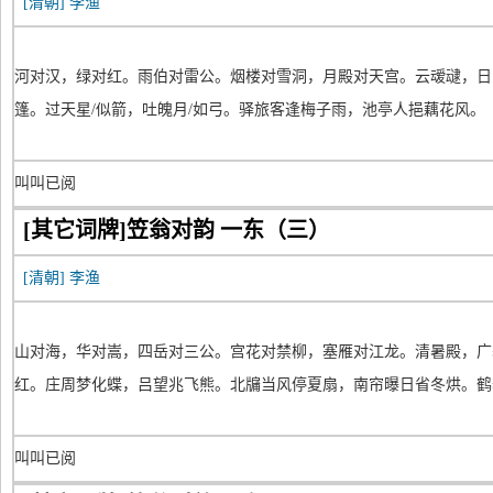
[清朝]
李渔
河对汉，绿对红。雨伯对雷公。烟楼对雪洞，月殿对天宫。云叆叇，日
篷。过天星/似箭，吐魄月/如弓。驿旅客逢梅子雨，池亭人挹藕花风。
叫叫已阅
[其它词牌]笠翁对韵 一东（三）
[清朝]
李渔
山对海，华对嵩，四岳对三公。宫花对禁柳，塞雁对江龙。清暑殿，广
红。庄周梦化蝶，吕望兆飞熊。北牖当风停夏扇，南帘曝日省冬烘。鹤
叫叫已阅