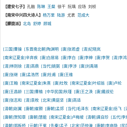
【建安七子】
孔融
陈琳
王粲
徐干 阮瑀 应玚 刘桢
【南宋中兴四大诗人】
杨万里
陆游
尤袤
范成大
【朦胧派】
北岛
舒婷
顾城
[三国]曹操
[东晋南北朝]陶渊明
[唐]张若虚
[清]纪晓岚
[南宋辽夏金]辛弃疾
[唐]白居易
[唐]李白
[唐]李绅
[唐]李贺
[清]李
[清]林则徐
[清]高鼎
[当代]姚弼
[唐]李涉
[唐]刘禹锡
[唐]张继
[唐]孟浩然
[唐]杜甫
[唐]王维
[唐]王翰
[南宋辽夏金]朱熹
[唐]杜牧
[南宋辽夏金]叶绍翁
[唐]卢纶
[唐]王昌龄
[三国]曹植
[中华民国]秋瑾
[唐]王之涣
[唐]戴叔伦
[唐]张志和
[清]袁枚
[北宋]黄庭坚
[唐]高适
[清朝]赵翼
[唐朝]崔颢
[唐朝]孟郊
[当代]毛泽东
[南宋辽夏金]岳飞
[唐朝]贺知章
[唐朝]慧能
[南宋辽夏金]卢梅坡
[清朝]龚自珍
[五代]李
[清朝]郑板桥
[元朝]王冕
[先秦]孟子
[北宋]范仲淹
[唐朝]李商隐
[民