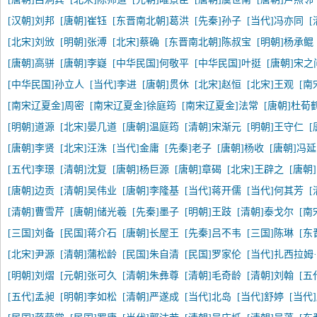
[汉朝]刘邦
[唐朝]崔钰
[东晋南北朝]葛洪
[先秦]孙子
[当代]冯亦同
[北宋]刘攽
[明朝]张溥
[北宋]蔡确
[东晋南北朝]陈叔宝
[明朝]杨承鲲
[唐朝]高骈
[唐朝]李嶷
[中华民国]何敬平
[中华民国]叶挺
[唐朝]宋之
[中华民国]孙立人
[当代]李进
[唐朝]贯休
[北宋]赵恒
[北宋]王观
[南
[南宋辽夏金]周密
[南宋辽夏金]徐庭筠
[南宋辽夏金]法常
[唐朝]杜荀
[明朝]道源
[北宋]晏几道
[唐朝]温庭筠
[清朝]宋渐元
[明朝]王守仁
[
[唐朝]李贤
[北宋]汪洙
[当代]金庸
[先秦]老子
[唐朝]杨收
[唐朝]冯
[五代]李璟
[清朝]沈复
[唐朝]杨巨源
[唐朝]章碣
[北宋]王辟之
[唐朝
[唐朝]边贡
[清朝]吴伟业
[唐朝]李隆基
[当代]蒋开儒
[当代]何其芳
[清朝]曹雪芹
[唐朝]储光羲
[先秦]墨子
[明朝]王跂
[清朝]泰戈尔
[南
[三国]刘备
[民国]蒋介石
[唐朝]长屋王
[先秦]吕不韦
[三国]陈琳
[东
[北宋]尹源
[清朝]蒲松龄
[民国]朱自清
[民国]罗家伦
[当代]扎西拉姆
[明朝]刘熠
[元朝]张可久
[清朝]朱彝尊
[清朝]毛奇龄
[清朝]刘翰
[五
[五代]孟昶
[明朝]李如松
[清朝]严遂成
[当代]北岛
[当代]舒婷
[当代