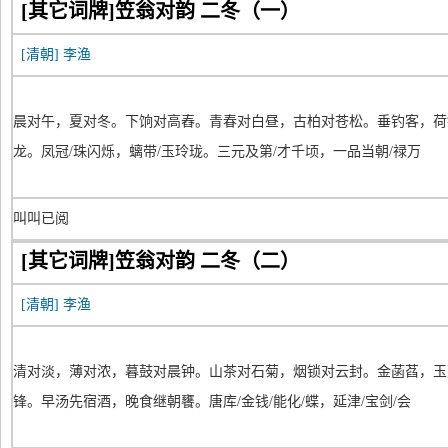
[其它词牌]笠翁对韵 二冬（一）
[清朝]
李渔
晨对午，夏对冬。下饷对高舂。青春对白昼，古柏对苍松。垂钓客，荷
龙。凤冠/珠闪烁，螭带/玉玲珑。三元及第/才千顷，一品当朝/禄万
叫叫已阅
[其它词牌]笠翁对韵 二冬（二）
[清朝]
李渔
清对淡，薄对浓，暮鼓对晨钟。山茶对石菊，烟锁对云封。金菡萏，玉
锋。早汤先宿酒，晚食继朝饔。唐库/金钱/能化/蝶，延津/宝剑/会