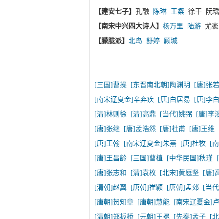
【建安七子】
孔融
陈琳
王粲
徐干 阮瑀
【南宋中兴四大诗人】
杨万里
陆游
尤
【朦胧派】
北岛
舒婷
顾城
[三国]曹操
[东晋南北朝]陶渊明
[唐]张
[南宋辽夏金]辛弃疾
[唐]白居易
[唐]李
[清]林则徐
[清]高鼎
[当代]姚弼
[唐]李
[唐]张继
[唐]孟浩然
[唐]杜甫
[唐]王维
[唐]王翰
[南宋辽夏金]朱熹
[唐]杜牧
[
[唐]王昌龄
[三国]曹植
[中华民国]秋瑾
[唐]张志和
[清]袁枚
[北宋]黄庭坚
[唐]
[清朝]赵翼
[唐朝]崔颢
[唐朝]孟郊
[当
[唐朝]贺知章
[唐朝]慧能
[南宋辽夏金]
[清朝]郑板桥
[元朝]王冕
[先秦]孟子
[