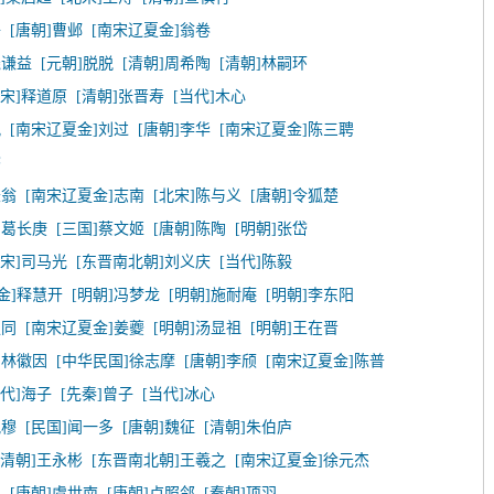
子
[唐朝]曹邺
[南宋辽夏金]翁卷
钱谦益
[元朝]脱脱
[清朝]周希陶
[清朝]林嗣环
北宋]释道原
[清朝]张晋寿
[当代]木心
况
[南宋辽夏金]刘过
[唐朝]李华
[南宋辽夏金]陈三聘
磐
辰翁
[南宋辽夏金]志南
[北宋]陈与义
[唐朝]令狐楚
]葛长庚
[三国]蔡文姬
[唐朝]陈陶
[明朝]张岱
北宋]司马光
[东晋南北朝]刘义庆
[当代]陈毅
金]释慧开
[明朝]冯梦龙
[明朝]施耐庵
[明朝]李东阳
叔同
[南宋辽夏金]姜夔
[明朝]汤显祖
[明朝]王在晋
]林徽因
[中华民国]徐志摩
[唐朝]李颀
[南宋辽夏金]陈普
当代]海子
[先秦]曾子
[当代]冰心
祝穆
[民国]闻一多
[唐朝]魏征
[清朝]朱伯庐
[清朝]王永彬
[东晋南北朝]王羲之
[南宋辽夏金]徐元杰
臣
[唐朝]虞世南
[唐朝]卢照邻
[秦朝]项羽