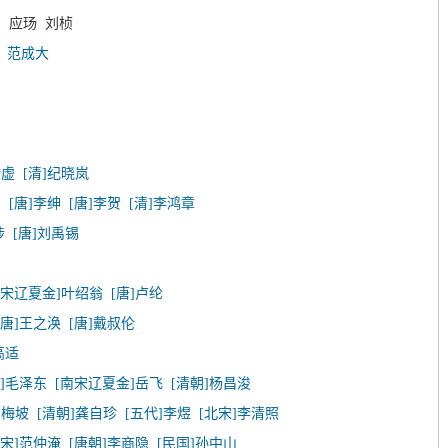
 应玚 刘桢
袤
范成大
若虚
[清]纪晓岚
白
[唐]李绅
[唐]李贺
[清]李鸿章
涉
[唐]刘禹锡
南宋辽夏金]叶绍翁
[唐]卢纶
[唐]王之涣
[唐]戴叔伦
高适
代]毛泽东
[南宋辽夏金]岳飞
[清朝]杨昌浚
卢梅坡
[清朝]龚自珍
[五代]李煜
[北宋]李清照
北宋]范仲淹
[唐朝]李商隐
[民国]孙中山