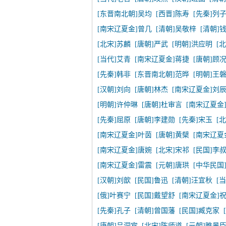
[东晋南北朝]吴均
[西晋]陈寿
[先秦]列
[南宋辽夏金]曾几
[清朝]吴敬梓
[清朝]
[北宋]苏麟
[唐朝]严武
[明朝]洪应明
[
[当代]艾青
[南宋辽夏金]蒋捷
[唐朝]顾
[先秦]韩非
[东晋南北朝]范晔
[明朝]王
[汉朝]刘向
[唐朝]林杰
[南宋辽夏金]刘
[明朝]许仲琳
[唐朝]杜审言
[南宋辽夏金
[先秦]屈原
[唐朝]李建勋
[先秦]宋玉
[
[南宋辽夏金]叶茵
[唐朝]黄檗
[南宋辽夏
[南宋辽夏金]唐婉
[北宋]宋祁
[民国]李
[南宋辽夏金]雷震
[元朝]唐珙
[中华民国
[汉朝]刘歆
[民国]鲁迅
[清朝]汪宜秋
[
[俄]叶赛宁
[民国]戴望舒
[南宋辽夏金]
[先秦]孔子
[清朝]曾国藩
[民国]臧克家
[唐朝]吕洞宾
[北宋]陈师道
[元朝]睢景