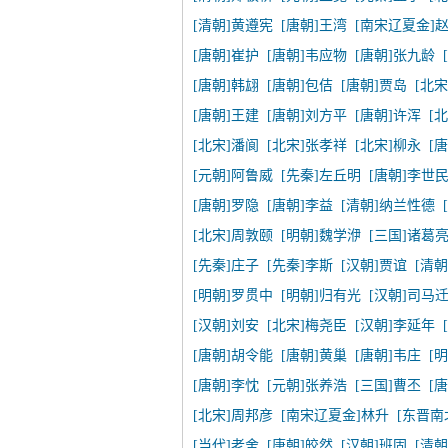
[清朝]黄遵宪
[唐朝]王湾
[南宋辽夏金]
[唐朝]崔护
[唐朝]韦应物
[唐朝]张九龄
[唐朝]韩翃
[唐朝]包佶
[唐朝]贾岛
[北宋
[唐朝]王建
[唐朝]刘方平
[唐朝]许浑
[
[北宋]潘阆
[北宋]张孝祥
[北宋]柳永
[
[元朝]阿鲁威
[先秦]左丘明
[唐朝]李世
[唐朝]罗隐
[唐朝]李益
[清朝]纳兰性德
[北宋]周敦颐
[明朝]魏学洢
[三国]诸葛
[先秦]庄子
[先秦]李斯
[汉朝]贾谊
[清
[明朝]罗贯中
[明朝]归有光
[汉朝]司马
[汉朝]刘安
[北宋]梅尧臣
[汉朝]李延年
[唐朝]胡令能
[唐朝]黄巢
[唐朝]韦庄
[
[唐朝]李忱
[元朝]张养浩
[三国]曹丕
[
[北宋]周邦彦
[南宋辽夏金]林升
[东晋南
[当代]老舍
[唐朝]皎然
[汉朝]班固
[清