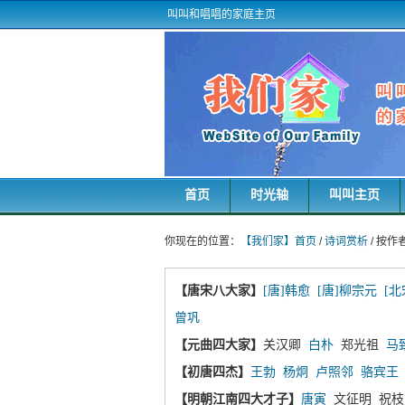
叫叫和唱唱的家庭主页
首页
时光轴
叫叫主页
你现在的位置：
【我们家】首页
/
诗词赏析
/ 按作
【唐宋八大家】
[唐]韩愈
[唐]柳宗元
[北
曾巩
【元曲四大家】
关汉卿
白朴
郑光祖
马
【初唐四杰】
王勃
杨炯
卢照邻
骆宾王
【明朝江南四大才子】
唐寅
文征明 祝