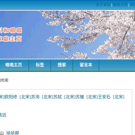
关于本站
|
联系方式
|
网
唱唱主页
标签
搜索
留言本
者检索
宋]欧阳修
[北宋]苏洵
[北宋]苏轼
[北宋]苏辙
[北宋]王安石
[北宋]
致远
枝山
徐祯卿