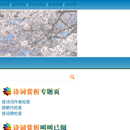
站地图
|
版权声明
|
安全与隐私
|
查看权限
|
WAP版
按诗词作者检索
按朝代检索
按词牌检索