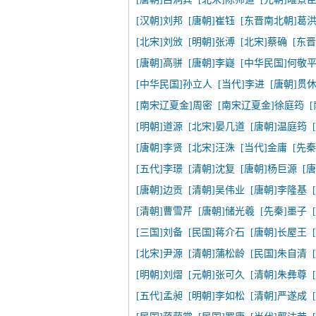
[汉朝]刘邦
[唐朝]崔钰
[东晋南北朝]葛
[北宋]刘攽
[明朝]张溥
[北宋]蔡确
[东
[唐朝]高骈
[唐朝]李嶷
[中华民国]何敬
[中华民国]孙立人
[当代]李进
[唐朝]贯
[南宋辽夏金]周密
[南宋辽夏金]徐庭筠
[明朝]道源
[北宋]晏几道
[唐朝]温庭筠
[唐朝]李贤
[北宋]汪洙
[当代]金庸
[先秦
[五代]李璟
[清朝]沈复
[唐朝]杨巨源
[
[唐朝]边贡
[清朝]吴伟业
[唐朝]李隆基
[清朝]曹雪芹
[唐朝]储光羲
[先秦]墨子
[三国]刘备
[民国]蒋介石
[唐朝]长屋王
[北宋]尹源
[清朝]蒲松龄
[民国]朱自清
[明朝]刘熠
[元朝]张可久
[清朝]朱彝尊
[五代]孟昶
[明朝]李如松
[清朝]严遂成