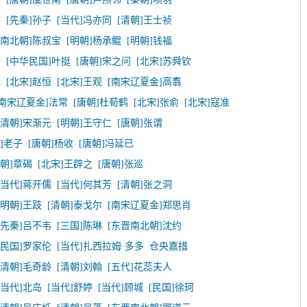
洪
[先秦]孙子
[当代]冯亦同
[清朝]王士祯
晋南北朝]陈叔宝
[明朝]杨承鲲
[明朝]钱福
平
[中华民国]叶挺
[唐朝]宋之问
[北宋]苏舜钦
休
[北宋]赵恒
[北宋]王观
[南宋辽夏金]高翥
[南宋辽夏金]法常
[唐朝]杜荀鹤
[北宋]张俞
[北宋]寇准
[清朝]宋渐元
[明朝]王守仁
[唐朝]张谓
]老子
[唐朝]杨收
[唐朝]冯延已
唐朝]章碣
[北宋]王辟之
[唐朝]张巡
[当代]蒋开儒
[当代]何其芳
[清朝]张之洞
[明朝]王跂
[清朝]泰戈尔
[南宋辽夏金]郑思肖
[先秦]吕不韦
[三国]陈琳
[东晋南北朝]沈约
[民国]罗家伦
[当代]扎西拉姆·多多
仓央嘉措
[清朝]毛奇龄
[清朝]刘翰
[五代]花蕊夫人
[当代]北岛
[当代]舒婷
[当代]顾城
[民国]徐珂