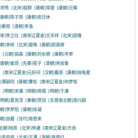
赵师秀
[北宋]程颢
[唐朝]常建
[唐朝]元稹
[唐朝]陈子昂
[唐朝]皮日休
]秦观
[清朝]李渔
北宋]李之仪
[南宋辽夏金]文天祥
[北宋]邵雍
唐朝]李峤
[北宋]晏殊
[唐朝]颜真卿
民
[元朝]翁森
[唐朝]刘长卿
[唐朝]岑参
[唐朝]崔郊
[先秦]荀子
[清朝]宋伯鲁
亮
[南宋辽夏金]元好问
[汉朝]戴圣
[唐朝]陆龟蒙
朝]谭嗣同
[唐朝]曹松
[南宋辽夏金]何梦桂
迁
[明朝]宋濂
[明朝]杨慎
[明朝]于谦
[明朝]夏完淳
[秦朝]项羽
[东晋南北朝]周兴嗣
明朝]李梦阳
[唐朝]徐凝
唐朝]张籍
[当代]周恩来
北朝]陆凯
[北宋]林逋
[南宋辽夏金]方岳
朝]梁启超
[北宋]王溥
[清朝]查慎行