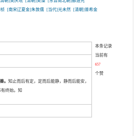
[清朝]吴庆坻
[清朝]吴藻
[东晋南北朝]郦道元
刘桢
[南宋辽夏金]朱敦儒
[当代]光未然
[清朝]普希金
本条记录
当前有
657
个赞
善。
知止而后有定，定而后能静，静而后能安，
事有终始。知