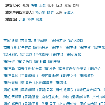
【建安七子】
孔融
陈琳
王粲
徐干 阮瑀 应玚 刘桢
【南宋中兴四大诗人】
杨万里
陆游
尤袤
范成大
【朦胧派】
北岛
舒婷
顾城
[三国]曹操
[东晋南北朝]陶渊明
[唐]张若虚
[清]纪晓岚
[南宋辽夏金]辛弃疾
[唐]白居易
[唐]李白
[唐]李绅
[唐]李贺
[清]李
[清]林则徐
[清]高鼎
[当代]姚弼
[唐]李涉
[唐]刘禹锡
[唐]张继
[唐]孟浩然
[唐]杜甫
[唐]王维
[唐]王翰
[南宋辽夏金]朱熹
[唐]杜牧
[南宋辽夏金]叶绍翁
[唐]卢纶
[唐]王昌龄
[三国]曹植
[中华民国]秋瑾
[唐]王之涣
[唐]戴叔伦
[唐]张志和
[清]袁枚
[北宋]黄庭坚
[唐]高适
[清朝]赵翼
[唐朝]崔颢
[唐朝]孟郊
[当代]毛泽东
[南宋辽夏金]岳飞
[唐朝]贺知章
[唐朝]慧能
[南宋辽夏金]卢梅坡
[清朝]龚自珍
[五代]李
[清朝]郑板桥
[元朝]王冕
[先秦]孟子
[北宋]范仲淹
[唐朝]李商隐
[民