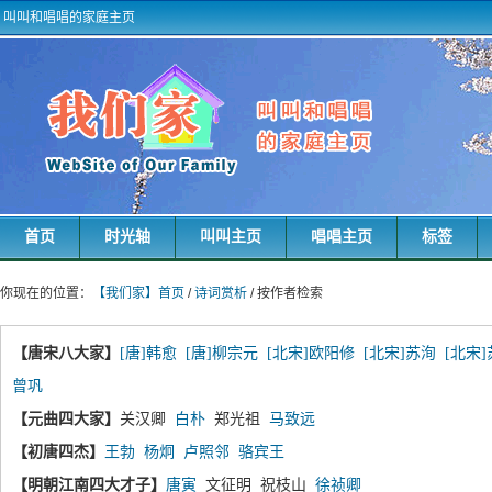
叫叫和唱唱的家庭主页
首页
时光轴
叫叫主页
唱唱主页
标签
你现在的位置：
【我们家】首页
/
诗词赏析
/ 按作者检索
【唐宋八大家】
[唐]韩愈
[唐]柳宗元
[北宋]欧阳修
[北宋]苏洵
[北宋
曾巩
【元曲四大家】
关汉卿
白朴
郑光祖
马致远
【初唐四杰】
王勃
杨炯
卢照邻
骆宾王
【明朝江南四大才子】
唐寅
文征明 祝枝山
徐祯卿