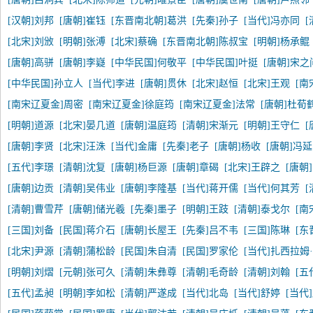
[汉朝]刘邦
[唐朝]崔钰
[东晋南北朝]葛洪
[先秦]孙子
[当代]冯亦同
[北宋]刘攽
[明朝]张溥
[北宋]蔡确
[东晋南北朝]陈叔宝
[明朝]杨承鲲
[唐朝]高骈
[唐朝]李嶷
[中华民国]何敬平
[中华民国]叶挺
[唐朝]宋之
[中华民国]孙立人
[当代]李进
[唐朝]贯休
[北宋]赵恒
[北宋]王观
[南
[南宋辽夏金]周密
[南宋辽夏金]徐庭筠
[南宋辽夏金]法常
[唐朝]杜荀
[明朝]道源
[北宋]晏几道
[唐朝]温庭筠
[清朝]宋渐元
[明朝]王守仁
[
[唐朝]李贤
[北宋]汪洙
[当代]金庸
[先秦]老子
[唐朝]杨收
[唐朝]冯
[五代]李璟
[清朝]沈复
[唐朝]杨巨源
[唐朝]章碣
[北宋]王辟之
[唐朝
[唐朝]边贡
[清朝]吴伟业
[唐朝]李隆基
[当代]蒋开儒
[当代]何其芳
[清朝]曹雪芹
[唐朝]储光羲
[先秦]墨子
[明朝]王跂
[清朝]泰戈尔
[南
[三国]刘备
[民国]蒋介石
[唐朝]长屋王
[先秦]吕不韦
[三国]陈琳
[东
[北宋]尹源
[清朝]蒲松龄
[民国]朱自清
[民国]罗家伦
[当代]扎西拉姆
[明朝]刘熠
[元朝]张可久
[清朝]朱彝尊
[清朝]毛奇龄
[清朝]刘翰
[五
[五代]孟昶
[明朝]李如松
[清朝]严遂成
[当代]北岛
[当代]舒婷
[当代