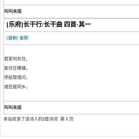
叫叫未阅
[乐府]长干行/长干曲 四首·其一
[唐朝]
崔颢
君家何处住，
妾住在横塘。
停船暂借问，
或恐是同乡。
叫叫未阅
本站收录了该诗人的
2
首诗词 第
1
页