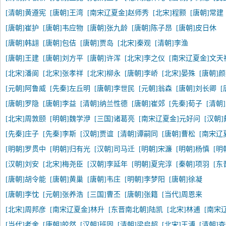
[清朝]黄遵宪
[唐朝]王湾
[南宋辽夏金]赵师秀
[北宋]程颢
[唐朝]常建
[唐朝]崔护
[唐朝]韦应物
[唐朝]张九龄
[唐朝]陈子昂
[唐朝]皮日休
[唐朝]韩翃
[唐朝]包佶
[唐朝]贾岛
[北宋]秦观
[清朝]李渔
[唐朝]王建
[唐朝]刘方平
[唐朝]许浑
[北宋]李之仪
[南宋辽夏金]文天
[北宋]潘阆
[北宋]张孝祥
[北宋]柳永
[唐朝]李峤
[北宋]晏殊
[唐朝]
[元朝]阿鲁威
[先秦]左丘明
[唐朝]李世民
[元朝]翁森
[唐朝]刘长卿
[
[唐朝]罗隐
[唐朝]李益
[清朝]纳兰性德
[唐朝]崔郊
[先秦]荀子
[清朝
[北宋]周敦颐
[明朝]魏学洢
[三国]诸葛亮
[南宋辽夏金]元好问
[汉朝
[先秦]庄子
[先秦]李斯
[汉朝]贾谊
[清朝]谭嗣同
[唐朝]曹松
[南宋辽
[明朝]罗贯中
[明朝]归有光
[汉朝]司马迁
[明朝]宋濂
[明朝]杨慎
[明
[汉朝]刘安
[北宋]梅尧臣
[汉朝]李延年
[明朝]夏完淳
[秦朝]项羽
[东
[唐朝]胡令能
[唐朝]黄巢
[唐朝]韦庄
[明朝]李梦阳
[唐朝]徐凝
[唐朝]李忱
[元朝]张养浩
[三国]曹丕
[唐朝]张籍
[当代]周恩来
[北宋]周邦彦
[南宋辽夏金]林升
[东晋南北朝]陆凯
[北宋]林逋
[南宋
[当代]老舍
[唐朝]皎然
[汉朝]班固
[清朝]梁启超
[北宋]王溥
[清朝]