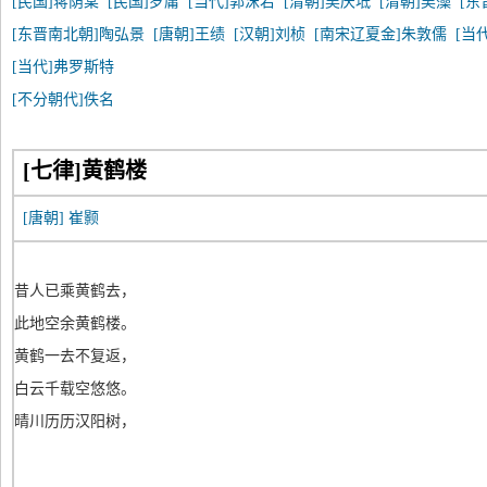
[民国]蒋荫棠
[民国]罗庸
[当代]郭沫若
[清朝]吴庆坻
[清朝]吴藻
[东
[东晋南北朝]陶弘景
[唐朝]王绩
[汉朝]刘桢
[南宋辽夏金]朱敦儒
[当
[当代]弗罗斯特
[不分朝代]佚名
[七律]黄鹤楼
[唐朝]
崔颢
昔人已乘黄鹤去，
此地空余黄鹤楼。
黄鹤一去不复返，
白云千载空悠悠。
晴川历历汉阳树，