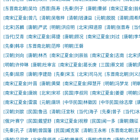
[东晋南北朝]吴均
[西晋]陈寿
[先秦]列子
[唐朝]曹邺
[南宋辽夏金]翁
[南宋辽夏金]曾几
[清朝]吴敬梓
[清朝]钱谦益
[元朝]脱脱
[清朝]周希
[北宋]苏麟
[唐朝]严武
[明朝]洪应明
[北宋]释道原
[清朝]张晋寿
[当
[当代]艾青
[南宋辽夏金]蒋捷
[唐朝]顾况
[南宋辽夏金]刘过
[唐朝]李
[先秦]韩非
[东晋南北朝]范晔
[明朝]王磐
[汉朝]刘向
[唐朝]林杰
[南宋辽夏金]刘辰翁
[南宋辽夏金]志南
[北宋
[明朝]许仲琳
[唐朝]杜审言
[南宋辽夏金]葛长庚
[三国]蔡文姬
[唐朝
[先秦]屈原
[唐朝]李建勋
[先秦]宋玉
[北宋]司马光
[东晋南北朝]刘义
[南宋辽夏金]叶茵
[唐朝]黄檗
[南宋辽夏金]释慧开
[明朝]冯梦龙
[明
[南宋辽夏金]唐婉
[北宋]宋祁
[民国]李叔同
[南宋辽夏金]姜夔
[明朝
[南宋辽夏金]雷震
[元朝]唐珙
[中华民国]林徽因
[中华民国]徐志摩
[
[汉朝]刘歆
[民国]鲁迅
[清朝]汪宜秋
[当代]海子
[先秦]曾子
[当代]
[俄]叶赛宁
[民国]戴望舒
[南宋辽夏金]祝穆
[民国]闻一多
[唐朝]魏征
[先秦]孔子
[清朝]曾国藩
[民国]臧克家
[清朝]王永彬
[东晋南北朝]王
[唐朝]吕洞宾
[北宋]陈师道
[元朝]睢景臣
[唐朝]虞世南
[唐朝]卢照邻