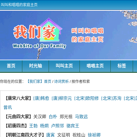
叫叫和唱唱的家庭主页
首页
时光轴
叫叫主页
唱唱主页
标签
你现在的位置：
【我们家】首页
/
诗词赏析
/ 按作者检索
【唐宋八大家】
[唐]韩愈
[唐]柳宗元
[北宋]欧阳修
[北宋]苏洵
[北宋
曾巩
【元曲四大家】
关汉卿
白朴
郑光祖
马致远
【初唐四杰】
王勃
杨炯
卢照邻
骆宾王
【明朝江南四大才子】
唐寅
文征明 祝枝山
徐祯卿