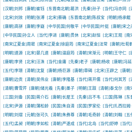
[汉朝]刘邦
[唐朝]崔钰
[东晋南北朝]葛洪
[先秦]孙子
[当代]冯亦同
[北宋]刘攽
[明朝]张溥
[北宋]蔡确
[东晋南北朝]陈叔宝
[明朝]杨承鲲
[唐朝]高骈
[唐朝]李嶷
[中华民国]何敬平
[中华民国]叶挺
[唐朝]宋之
[中华民国]孙立人
[当代]李进
[唐朝]贯休
[北宋]赵恒
[北宋]王观
[南
[南宋辽夏金]周密
[南宋辽夏金]徐庭筠
[南宋辽夏金]法常
[唐朝]杜荀
[明朝]道源
[北宋]晏几道
[唐朝]温庭筠
[清朝]宋渐元
[明朝]王守仁
[
[唐朝]李贤
[北宋]汪洙
[当代]金庸
[先秦]老子
[唐朝]杨收
[唐朝]冯
[五代]李璟
[清朝]沈复
[唐朝]杨巨源
[唐朝]章碣
[北宋]王辟之
[唐朝
[唐朝]边贡
[清朝]吴伟业
[唐朝]李隆基
[当代]蒋开儒
[当代]何其芳
[清朝]曹雪芹
[唐朝]储光羲
[先秦]墨子
[明朝]王跂
[清朝]泰戈尔
[南
[三国]刘备
[民国]蒋介石
[唐朝]长屋王
[先秦]吕不韦
[三国]陈琳
[东
[北宋]尹源
[清朝]蒲松龄
[民国]朱自清
[民国]罗家伦
[当代]扎西拉姆
[明朝]刘熠
[元朝]张可久
[清朝]朱彝尊
[清朝]毛奇龄
[清朝]刘翰
[五
[五代]孟昶
[明朝]李如松
[清朝]严遂成
[当代]北岛
[当代]舒婷
[当代