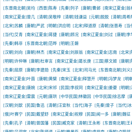
[东晋南北朝]吴均
[西晋]陈寿
[先秦]列子
[唐朝]曹邺
[南宋辽夏金]翁
[南宋辽夏金]曾几
[清朝]吴敬梓
[清朝]钱谦益
[元朝]脱脱
[清朝]周希
[北宋]苏麟
[唐朝]严武
[明朝]洪应明
[北宋]释道原
[清朝]张晋寿
[当
[当代]艾青
[南宋辽夏金]蒋捷
[唐朝]顾况
[南宋辽夏金]刘过
[唐朝]李
[先秦]韩非
[东晋南北朝]范晔
[明朝]王磐
[汉朝]刘向
[唐朝]林杰
[南宋辽夏金]刘辰翁
[南宋辽夏金]志南
[北宋
[明朝]许仲琳
[唐朝]杜审言
[南宋辽夏金]葛长庚
[三国]蔡文姬
[唐朝
[先秦]屈原
[唐朝]李建勋
[先秦]宋玉
[北宋]司马光
[东晋南北朝]刘义
[南宋辽夏金]叶茵
[唐朝]黄檗
[南宋辽夏金]释慧开
[明朝]冯梦龙
[明
[南宋辽夏金]唐婉
[北宋]宋祁
[民国]李叔同
[南宋辽夏金]姜夔
[明朝
[南宋辽夏金]雷震
[元朝]唐珙
[中华民国]林徽因
[中华民国]徐志摩
[
[汉朝]刘歆
[民国]鲁迅
[清朝]汪宜秋
[当代]海子
[先秦]曾子
[当代]
[俄]叶赛宁
[民国]戴望舒
[南宋辽夏金]祝穆
[民国]闻一多
[唐朝]魏征
[先秦]孔子
[清朝]曾国藩
[民国]臧克家
[清朝]王永彬
[东晋南北朝]王
[唐朝]吕洞宾
[北宋]陈师道
[元朝]睢景臣
[唐朝]虞世南
[唐朝]卢照邻