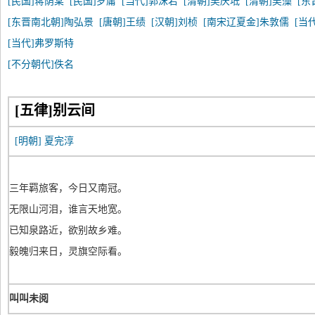
[民国]蒋荫棠
[民国]罗庸
[当代]郭沫若
[清朝]吴庆坻
[清朝]吴藻
[东
[东晋南北朝]陶弘景
[唐朝]王绩
[汉朝]刘桢
[南宋辽夏金]朱敦儒
[当
[当代]弗罗斯特
[不分朝代]佚名
[五律]别云间
[明朝]
夏完淳
三年羁旅客，今日又南冠。
无限山河泪，谁言天地宽。
已知泉路近，欲别故乡难。
毅魄归来日，灵旗空际看。
叫叫未阅