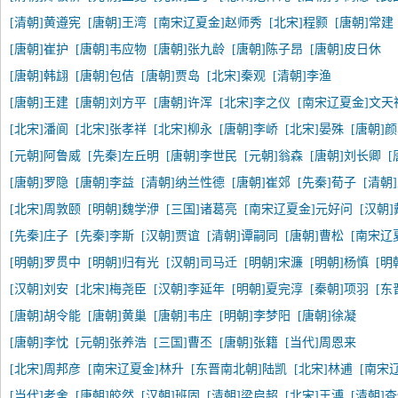
[清朝]黄遵宪
[唐朝]王湾
[南宋辽夏金]赵师秀
[北宋]程颢
[唐朝]常建
[唐朝]崔护
[唐朝]韦应物
[唐朝]张九龄
[唐朝]陈子昂
[唐朝]皮日休
[唐朝]韩翃
[唐朝]包佶
[唐朝]贾岛
[北宋]秦观
[清朝]李渔
[唐朝]王建
[唐朝]刘方平
[唐朝]许浑
[北宋]李之仪
[南宋辽夏金]文天
[北宋]潘阆
[北宋]张孝祥
[北宋]柳永
[唐朝]李峤
[北宋]晏殊
[唐朝]
[元朝]阿鲁威
[先秦]左丘明
[唐朝]李世民
[元朝]翁森
[唐朝]刘长卿
[
[唐朝]罗隐
[唐朝]李益
[清朝]纳兰性德
[唐朝]崔郊
[先秦]荀子
[清朝
[北宋]周敦颐
[明朝]魏学洢
[三国]诸葛亮
[南宋辽夏金]元好问
[汉朝
[先秦]庄子
[先秦]李斯
[汉朝]贾谊
[清朝]谭嗣同
[唐朝]曹松
[南宋辽
[明朝]罗贯中
[明朝]归有光
[汉朝]司马迁
[明朝]宋濂
[明朝]杨慎
[明
[汉朝]刘安
[北宋]梅尧臣
[汉朝]李延年
[明朝]夏完淳
[秦朝]项羽
[东
[唐朝]胡令能
[唐朝]黄巢
[唐朝]韦庄
[明朝]李梦阳
[唐朝]徐凝
[唐朝]李忱
[元朝]张养浩
[三国]曹丕
[唐朝]张籍
[当代]周恩来
[北宋]周邦彦
[南宋辽夏金]林升
[东晋南北朝]陆凯
[北宋]林逋
[南宋
[当代]老舍
[唐朝]皎然
[汉朝]班固
[清朝]梁启超
[北宋]王溥
[清朝]