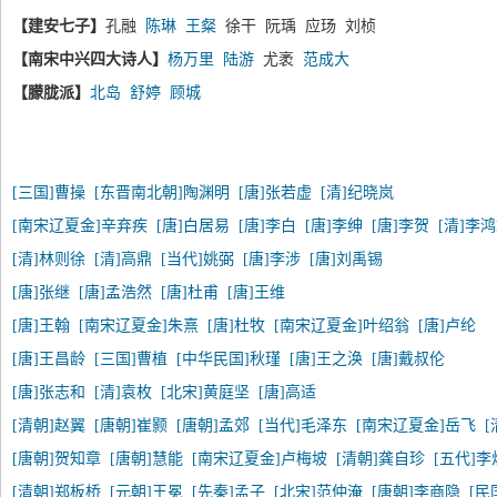
【建安七子】
孔融
陈琳
王粲
徐干 阮瑀 应玚 刘桢
【南宋中兴四大诗人】
杨万里
陆游
尤袤
范成大
【朦胧派】
北岛
舒婷
顾城
[三国]曹操
[东晋南北朝]陶渊明
[唐]张若虚
[清]纪晓岚
[南宋辽夏金]辛弃疾
[唐]白居易
[唐]李白
[唐]李绅
[唐]李贺
[清]李
[清]林则徐
[清]高鼎
[当代]姚弼
[唐]李涉
[唐]刘禹锡
[唐]张继
[唐]孟浩然
[唐]杜甫
[唐]王维
[唐]王翰
[南宋辽夏金]朱熹
[唐]杜牧
[南宋辽夏金]叶绍翁
[唐]卢纶
[唐]王昌龄
[三国]曹植
[中华民国]秋瑾
[唐]王之涣
[唐]戴叔伦
[唐]张志和
[清]袁枚
[北宋]黄庭坚
[唐]高适
[清朝]赵翼
[唐朝]崔颢
[唐朝]孟郊
[当代]毛泽东
[南宋辽夏金]岳飞
[唐朝]贺知章
[唐朝]慧能
[南宋辽夏金]卢梅坡
[清朝]龚自珍
[五代]李
[清朝]郑板桥
[元朝]王冕
[先秦]孟子
[北宋]范仲淹
[唐朝]李商隐
[民