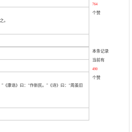
764
个赞
之。
本条记录
当前有
490
个赞
。
”《康诰》曰：“作新民。”《诗》曰：“周虽旧
。