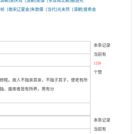
[清朝]吴庆坻
[清朝]吴藻
[东晋南北朝]郦道元
刘桢
[南宋辽夏金]朱敦儒
[当代]光未然
[清朝]普希金
本条记录
当前有
1159
个赞
修睦。故人不独亲其亲，不独子其子，使老有所
独、废疾者皆有所养，男有分
本条记录
当前有