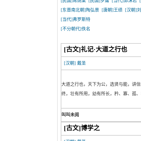
[民国]蒋荫棠
[民国]罗庸
[当代]郭沫若
[东晋南北朝]陶弘景
[唐朝]王绩
[汉朝]
[当代]弗罗斯特
[不分朝代]佚名
[古文]礼记·大道之行也
[汉朝]
戴圣
大道之行也，天下为公，选贤与能，讲信
终，壮有所用，幼有所长，矜、寡、孤、
叫叫未阅
[古文]博学之