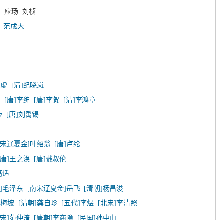
 应玚 刘桢
袤
范成大
若虚
[清]纪晓岚
白
[唐]李绅
[唐]李贺
[清]李鸿章
涉
[唐]刘禹锡
南宋辽夏金]叶绍翁
[唐]卢纶
[唐]王之涣
[唐]戴叔伦
高适
代]毛泽东
[南宋辽夏金]岳飞
[清朝]杨昌浚
卢梅坡
[清朝]龚自珍
[五代]李煜
[北宋]李清照
北宋]范仲淹
[唐朝]李商隐
[民国]孙中山