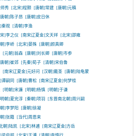
赵师秀
[北宋]程颢
[唐朝]常建
[唐朝]元稹
[唐朝]陈子昂
[唐朝]皮日休
]秦观
[清朝]李渔
北宋]李之仪
[南宋辽夏金]文天祥
[北宋]邵雍
唐朝]李峤
[北宋]晏殊
[唐朝]颜真卿
民
[元朝]翁森
[唐朝]刘长卿
[唐朝]岑参
[唐朝]崔郊
[先秦]荀子
[清朝]宋伯鲁
亮
[南宋辽夏金]元好问
[汉朝]戴圣
[唐朝]陆龟蒙
朝]谭嗣同
[唐朝]曹松
[南宋辽夏金]何梦桂
迁
[明朝]宋濂
[明朝]杨慎
[明朝]于谦
[明朝]夏完淳
[秦朝]项羽
[东晋南北朝]周兴嗣
明朝]李梦阳
[唐朝]徐凝
唐朝]张籍
[当代]周恩来
北朝]陆凯
[北宋]林逋
[南宋辽夏金]方岳
朝]梁启超
[北宋]王溥
[清朝]查慎行