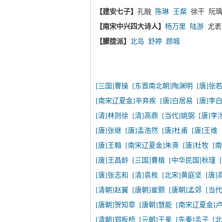
【建安七子】
孔融
陈琳
王粲
徐干 阮瑀
【南宋中兴四大诗人】
杨万里
陆游
尤
【朦胧派】
北岛
舒婷
顾城
[三国]曹操
[东晋南北朝]陶渊明
[唐]张
[南宋辽夏金]辛弃疾
[唐]白居易
[唐]李
[清]林则徐
[清]高鼎
[当代]姚弼
[唐]李
[唐]张继
[唐]孟浩然
[唐]杜甫
[唐]王维
[唐]王翰
[南宋辽夏金]朱熹
[唐]杜牧
[
[唐]王昌龄
[三国]曹植
[中华民国]秋瑾
[唐]张志和
[清]袁枚
[北宋]黄庭坚
[唐]
[清朝]赵翼
[唐朝]崔颢
[唐朝]孟郊
[当
[唐朝]贺知章
[唐朝]慧能
[南宋辽夏金]
[清朝]郑板桥
[元朝]王冕
[先秦]孟子
[