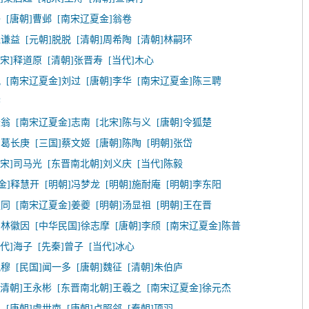
子
[唐朝]曹邺
[南宋辽夏金]翁卷
钱谦益
[元朝]脱脱
[清朝]周希陶
[清朝]林嗣环
北宋]释道原
[清朝]张晋寿
[当代]木心
况
[南宋辽夏金]刘过
[唐朝]李华
[南宋辽夏金]陈三聘
磐
辰翁
[南宋辽夏金]志南
[北宋]陈与义
[唐朝]令狐楚
]葛长庚
[三国]蔡文姬
[唐朝]陈陶
[明朝]张岱
北宋]司马光
[东晋南北朝]刘义庆
[当代]陈毅
金]释慧开
[明朝]冯梦龙
[明朝]施耐庵
[明朝]李东阳
叔同
[南宋辽夏金]姜夔
[明朝]汤显祖
[明朝]王在晋
]林徽因
[中华民国]徐志摩
[唐朝]李颀
[南宋辽夏金]陈普
当代]海子
[先秦]曾子
[当代]冰心
祝穆
[民国]闻一多
[唐朝]魏征
[清朝]朱伯庐
[清朝]王永彬
[东晋南北朝]王羲之
[南宋辽夏金]徐元杰
臣
[唐朝]虞世南
[唐朝]卢照邻
[秦朝]项羽