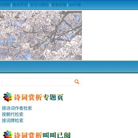
站地图
|
版权声明
|
安全与隐私
|
查看权限
|
WAP版
按诗词作者检索
按朝代检索
按词牌检索