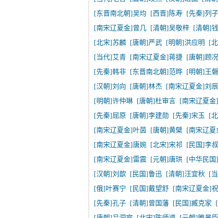
[东晋南北朝]吴均
[西晋]陈寿
[先秦]列
[南宋辽夏金]曾几
[清朝]吴敬梓
[清朝]
[北宋]苏麟
[唐朝]严武
[明朝]洪应明
[
[当代]艾青
[南宋辽夏金]蒋捷
[唐朝]顾
[先秦]韩非
[东晋南北朝]范晔
[明朝]王
[汉朝]刘向
[唐朝]林杰
[南宋辽夏金]刘
[明朝]许仲琳
[唐朝]杜审言
[南宋辽夏金
[先秦]屈原
[唐朝]李建勋
[先秦]宋玉
[
[南宋辽夏金]叶茵
[唐朝]黄檗
[南宋辽夏
[南宋辽夏金]唐婉
[北宋]宋祁
[民国]李
[南宋辽夏金]雷震
[元朝]唐珙
[中华民国
[汉朝]刘歆
[民国]鲁迅
[清朝]汪宜秋
[
[俄]叶赛宁
[民国]戴望舒
[南宋辽夏金]
[先秦]孔子
[清朝]曾国藩
[民国]臧克家
[唐朝]吕洞宾
[北宋]陈师道
[元朝]睢景