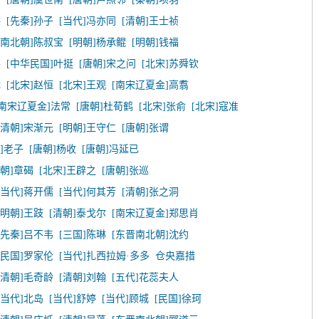
洪
[先秦]孙子
[当代]冯亦同
[清朝]王士祯
晋南北朝]陈叔宝
[明朝]杨承鲲
[明朝]钱福
平
[中华民国]叶挺
[唐朝]宋之问
[北宋]苏舜钦
休
[北宋]赵恒
[北宋]王观
[南宋辽夏金]高翥
[南宋辽夏金]法常
[唐朝]杜荀鹤
[北宋]张俞
[北宋]寇准
[清朝]宋渐元
[明朝]王守仁
[唐朝]张谓
]老子
[唐朝]杨收
[唐朝]冯延已
唐朝]章碣
[北宋]王辟之
[唐朝]张巡
[当代]蒋开儒
[当代]何其芳
[清朝]张之洞
[明朝]王跂
[清朝]泰戈尔
[南宋辽夏金]郑思肖
[先秦]吕不韦
[三国]陈琳
[东晋南北朝]沈约
[民国]罗家伦
[当代]扎西拉姆·多多
仓央嘉措
[清朝]毛奇龄
[清朝]刘翰
[五代]花蕊夫人
[当代]北岛
[当代]舒婷
[当代]顾城
[民国]徐珂