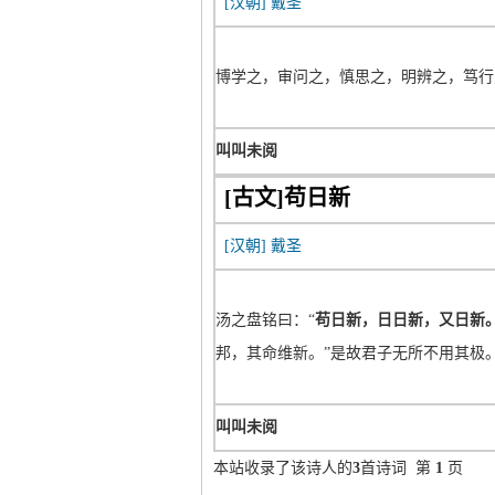
[汉朝]
戴圣
博学之，审问之，慎思之，明辨之，笃行
叫叫未阅
[古文]苟日新
[汉朝]
戴圣
汤之盘铭曰：“
苟日新，日日新，又日新
邦，其命维新。”是故君子无所不用其极
叫叫未阅
本站收录了该诗人的
3
首诗词 第
1
页