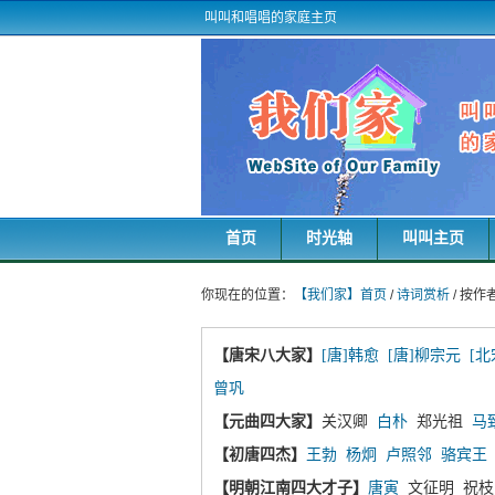
叫叫和唱唱的家庭主页
首页
时光轴
叫叫主页
你现在的位置：
【我们家】首页
/
诗词赏析
/ 按作
【唐宋八大家】
[唐]韩愈
[唐]柳宗元
[北
曾巩
【元曲四大家】
关汉卿
白朴
郑光祖
马
【初唐四杰】
王勃
杨炯
卢照邻
骆宾王
【明朝江南四大才子】
唐寅
文征明 祝