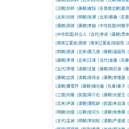
[汉朝]刘邦
[唐朝]崔钰
[东晋南北朝]葛
[北宋]刘攽
[明朝]张溥
[北宋]蔡确
[东
[唐朝]高骈
[唐朝]李嶷
[中华民国]何敬
[中华民国]孙立人
[当代]李进
[唐朝]贯
[南宋辽夏金]周密
[南宋辽夏金]徐庭筠
[明朝]道源
[北宋]晏几道
[唐朝]温庭筠
[唐朝]李贤
[北宋]汪洙
[当代]金庸
[先秦
[五代]李璟
[清朝]沈复
[唐朝]杨巨源
[
[唐朝]边贡
[清朝]吴伟业
[唐朝]李隆基
[清朝]曹雪芹
[唐朝]储光羲
[先秦]墨子
[三国]刘备
[民国]蒋介石
[唐朝]长屋王
[北宋]尹源
[清朝]蒲松龄
[民国]朱自清
[明朝]刘熠
[元朝]张可久
[清朝]朱彝尊
[五代]孟昶
[明朝]李如松
[清朝]严遂成