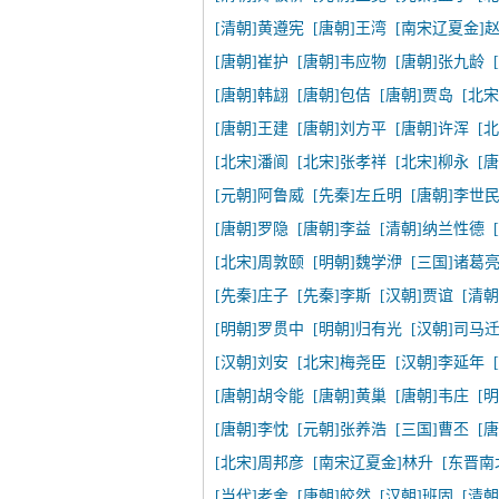
[清朝]黄遵宪
[唐朝]王湾
[南宋辽夏金]
[唐朝]崔护
[唐朝]韦应物
[唐朝]张九龄
[唐朝]韩翃
[唐朝]包佶
[唐朝]贾岛
[北宋
[唐朝]王建
[唐朝]刘方平
[唐朝]许浑
[
[北宋]潘阆
[北宋]张孝祥
[北宋]柳永
[
[元朝]阿鲁威
[先秦]左丘明
[唐朝]李世
[唐朝]罗隐
[唐朝]李益
[清朝]纳兰性德
[北宋]周敦颐
[明朝]魏学洢
[三国]诸葛
[先秦]庄子
[先秦]李斯
[汉朝]贾谊
[清
[明朝]罗贯中
[明朝]归有光
[汉朝]司马
[汉朝]刘安
[北宋]梅尧臣
[汉朝]李延年
[唐朝]胡令能
[唐朝]黄巢
[唐朝]韦庄
[
[唐朝]李忱
[元朝]张养浩
[三国]曹丕
[
[北宋]周邦彦
[南宋辽夏金]林升
[东晋南
[当代]老舍
[唐朝]皎然
[汉朝]班固
[清