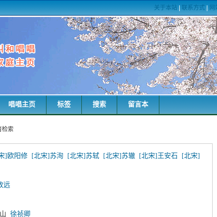
关于本站
|
联系方式
|
网
唱唱主页
标签
搜索
留言本
者检索
宋]欧阳修
[北宋]苏洵
[北宋]苏轼
[北宋]苏辙
[北宋]王安石
[北宋]
致远
枝山
徐祯卿