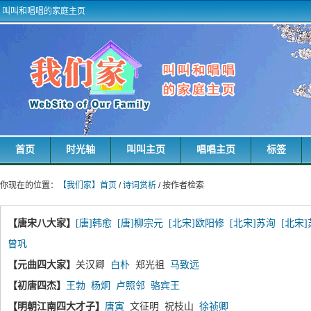
叫叫和唱唱的家庭主页
首页
时光轴
叫叫主页
唱唱主页
标签
你现在的位置：
【我们家】首页
/
诗词赏析
/ 按作者检索
【唐宋八大家】
[唐]韩愈
[唐]柳宗元
[北宋]欧阳修
[北宋]苏洵
[北宋
曾巩
【元曲四大家】
关汉卿
白朴
郑光祖
马致远
【初唐四杰】
王勃
杨炯
卢照邻
骆宾王
【明朝江南四大才子】
唐寅
文征明 祝枝山
徐祯卿