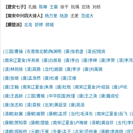
【建安七子】
孔融
陈琳
王粲
徐干 阮瑀 应玚 刘桢
【南宋中兴四大诗人】
杨万里
陆游
尤袤
范成大
【朦胧派】
北岛
舒婷
顾城
[三国]曹操
[东晋南北朝]陶渊明
[唐]张若虚
[清]纪晓岚
[南宋辽夏金]辛弃疾
[唐]白居易
[唐]李白
[唐]李绅
[唐]李贺
[清]李
[清]林则徐
[清]高鼎
[当代]姚弼
[唐]李涉
[唐]刘禹锡
[唐]张继
[唐]孟浩然
[唐]杜甫
[唐]王维
[唐]王翰
[南宋辽夏金]朱熹
[唐]杜牧
[南宋辽夏金]叶绍翁
[唐]卢纶
[唐]王昌龄
[三国]曹植
[中华民国]秋瑾
[唐]王之涣
[唐]戴叔伦
[唐]张志和
[清]袁枚
[北宋]黄庭坚
[唐]高适
[清朝]赵翼
[唐朝]崔颢
[唐朝]孟郊
[当代]毛泽东
[南宋辽夏金]岳飞
[唐朝]贺知章
[唐朝]慧能
[南宋辽夏金]卢梅坡
[清朝]龚自珍
[五代]李
[清朝]郑板桥
[元朝]王冕
[先秦]孟子
[北宋]范仲淹
[唐朝]李商隐
[民