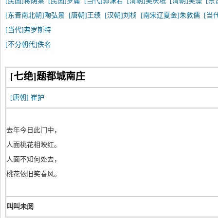
[民国]蒋荫棠
[民国]罗庸
[当代]郭沫若
[清朝]吴庆坻
[清朝]吴藻
[东
[东晋南北朝]陶弘景
[唐朝]王绩
[汉朝]刘桢
[南宋辽夏金]朱敦儒
[当
[当代]弗罗斯特
[不分朝代]佚名
[七绝]题都城南庄
[唐朝]
崔护
去年今日此门中，
人面桃花相映红。
人面不知何处去，
桃花依旧笑春风。
叫叫未阅