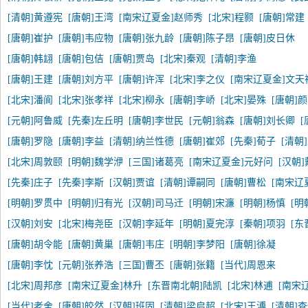
[清朝]黄遵宪
[唐朝]王湾
[南宋辽夏金]赵师秀
[北宋]程颢
[唐朝]常建
[唐朝]崔护
[唐朝]韦应物
[唐朝]张九龄
[唐朝]陈子昂
[唐朝]皮日休
[唐朝]韩翃
[唐朝]包佶
[唐朝]贾岛
[北宋]秦观
[清朝]李渔
[唐朝]王建
[唐朝]刘方平
[唐朝]许浑
[北宋]李之仪
[南宋辽夏金]文天
[北宋]潘阆
[北宋]张孝祥
[北宋]柳永
[唐朝]李峤
[北宋]晏殊
[唐朝]
[元朝]阿鲁威
[先秦]左丘明
[唐朝]李世民
[元朝]翁森
[唐朝]刘长卿
[
[唐朝]罗隐
[唐朝]李益
[清朝]纳兰性德
[唐朝]崔郊
[先秦]荀子
[清朝
[北宋]周敦颐
[明朝]魏学洢
[三国]诸葛亮
[南宋辽夏金]元好问
[汉朝
[先秦]庄子
[先秦]李斯
[汉朝]贾谊
[清朝]谭嗣同
[唐朝]曹松
[南宋辽
[明朝]罗贯中
[明朝]归有光
[汉朝]司马迁
[明朝]宋濂
[明朝]杨慎
[明
[汉朝]刘安
[北宋]梅尧臣
[汉朝]李延年
[明朝]夏完淳
[秦朝]项羽
[东
[唐朝]胡令能
[唐朝]黄巢
[唐朝]韦庄
[明朝]李梦阳
[唐朝]徐凝
[唐朝]李忱
[元朝]张养浩
[三国]曹丕
[唐朝]张籍
[当代]周恩来
[北宋]周邦彦
[南宋辽夏金]林升
[东晋南北朝]陆凯
[北宋]林逋
[南宋
[当代]老舍
[唐朝]皎然
[汉朝]班固
[清朝]梁启超
[北宋]王溥
[清朝]