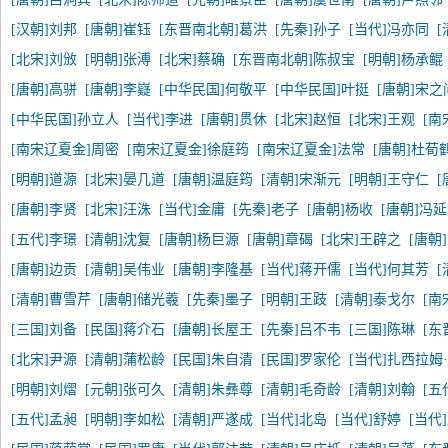
[汉朝]刘邦
[唐朝]崔钰
[东晋南北朝]葛洪
[先秦]孙子
[当代]冯亦同
[北宋]刘攽
[明朝]张溥
[北宋]蔡确
[东晋南北朝]陈叔宝
[明朝]杨承鲲
[唐朝]高骈
[唐朝]李嶷
[中华民国]何敬平
[中华民国]叶挺
[唐朝]宋之
[中华民国]孙立人
[当代]李进
[唐朝]贯休
[北宋]赵恒
[北宋]王观
[南
[南宋辽夏金]周密
[南宋辽夏金]徐庭筠
[南宋辽夏金]法常
[唐朝]杜荀
[明朝]道源
[北宋]晏几道
[唐朝]温庭筠
[清朝]宋渐元
[明朝]王守仁
[
[唐朝]李贤
[北宋]汪洙
[当代]金庸
[先秦]老子
[唐朝]杨收
[唐朝]冯
[五代]李璟
[清朝]沈复
[唐朝]杨巨源
[唐朝]章碣
[北宋]王辟之
[唐朝
[唐朝]边贡
[清朝]吴伟业
[唐朝]李隆基
[当代]蒋开儒
[当代]何其芳
[清朝]曹雪芹
[唐朝]储光羲
[先秦]墨子
[明朝]王跂
[清朝]泰戈尔
[南
[三国]刘备
[民国]蒋介石
[唐朝]长屋王
[先秦]吕不韦
[三国]陈琳
[东
[北宋]尹源
[清朝]蒲松龄
[民国]朱自清
[民国]罗家伦
[当代]扎西拉姆
[明朝]刘熠
[元朝]张可久
[清朝]朱彝尊
[清朝]毛奇龄
[清朝]刘翰
[五
[五代]孟昶
[明朝]李如松
[清朝]严遂成
[当代]北岛
[当代]舒婷
[当代