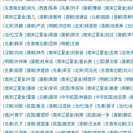
[东晋南北朝]吴均
[西晋]陈寿
[先秦]列子
[唐朝]曹邺
[南宋辽夏金]翁
[南宋辽夏金]曾几
[清朝]吴敬梓
[清朝]钱谦益
[元朝]脱脱
[清朝]周希
[北宋]苏麟
[唐朝]严武
[明朝]洪应明
[北宋]释道原
[清朝]张晋寿
[当
[当代]艾青
[南宋辽夏金]蒋捷
[唐朝]顾况
[南宋辽夏金]刘过
[唐朝]李
[先秦]韩非
[东晋南北朝]范晔
[明朝]王磐
[汉朝]刘向
[唐朝]林杰
[南宋辽夏金]刘辰翁
[南宋辽夏金]志南
[北宋
[明朝]许仲琳
[唐朝]杜审言
[南宋辽夏金]葛长庚
[三国]蔡文姬
[唐朝
[先秦]屈原
[唐朝]李建勋
[先秦]宋玉
[北宋]司马光
[东晋南北朝]刘义
[南宋辽夏金]叶茵
[唐朝]黄檗
[南宋辽夏金]释慧开
[明朝]冯梦龙
[明
[南宋辽夏金]唐婉
[北宋]宋祁
[民国]李叔同
[南宋辽夏金]姜夔
[明朝
[南宋辽夏金]雷震
[元朝]唐珙
[中华民国]林徽因
[中华民国]徐志摩
[
[汉朝]刘歆
[民国]鲁迅
[清朝]汪宜秋
[当代]海子
[先秦]曾子
[当代]
[俄]叶赛宁
[民国]戴望舒
[南宋辽夏金]祝穆
[民国]闻一多
[唐朝]魏征
[先秦]孔子
[清朝]曾国藩
[民国]臧克家
[清朝]王永彬
[东晋南北朝]王
[唐朝]吕洞宾
[北宋]陈师道
[元朝]睢景臣
[唐朝]虞世南
[唐朝]卢照邻