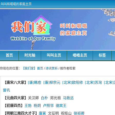
叫叫和唱唱的家庭主页
首页
时光轴
叫叫主页
唱唱主页
标签
你现在的位置：
【我们家】首页
/
诗词赏析
/ 按作者检索
【唐宋八大家】
[唐]韩愈
[唐]柳宗元
[北宋]欧阳修
[北宋]苏洵
[北宋
曾巩
【元曲四大家】
关汉卿
白朴
郑光祖
马致远
【初唐四杰】
王勃
杨炯
卢照邻
骆宾王
【明朝江南四大才子】
唐寅
文征明 祝枝山
徐祯卿