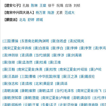
【建安七子】
孔融
陈琳
王粲
徐干 阮瑀 应玚 刘桢
【南宋中兴四大诗人】
杨万里
陆游
尤袤
范成大
【朦胧派】
北岛
舒婷
顾城
[三国]曹操
[东晋南北朝]陶渊明
[唐]张若虚
[清]纪晓岚
[南宋辽夏金]辛弃疾
[唐]白居易
[唐]李白
[唐]李绅
[唐]李贺
[清]李
[清]林则徐
[清]高鼎
[当代]姚弼
[唐]李涉
[唐]刘禹锡
[唐]张继
[唐]孟浩然
[唐]杜甫
[唐]王维
[唐]王翰
[南宋辽夏金]朱熹
[唐]杜牧
[南宋辽夏金]叶绍翁
[唐]卢纶
[唐]王昌龄
[三国]曹植
[中华民国]秋瑾
[唐]王之涣
[唐]戴叔伦
[唐]张志和
[清]袁枚
[北宋]黄庭坚
[唐]高适
[清朝]赵翼
[唐朝]崔颢
[唐朝]孟郊
[当代]毛泽东
[南宋辽夏金]岳飞
[唐朝]贺知章
[唐朝]慧能
[南宋辽夏金]卢梅坡
[清朝]龚自珍
[五代]李
[清朝]郑板桥
[元朝]王冕
[先秦]孟子
[北宋]范仲淹
[唐朝]李商隐
[民