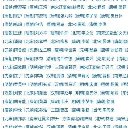
[清朝]黄遵宪
[唐朝]王湾
[南宋辽夏金]赵师秀
[北宋]程颢
[唐朝]常建
[唐朝]崔护
[唐朝]韦应物
[唐朝]张九龄
[唐朝]陈子昂
[唐朝]皮日休
[唐朝]韩翃
[唐朝]包佶
[唐朝]贾岛
[北宋]秦观
[清朝]李渔
[唐朝]王建
[唐朝]刘方平
[唐朝]许浑
[北宋]李之仪
[南宋辽夏金]文天
[北宋]潘阆
[北宋]张孝祥
[北宋]柳永
[唐朝]李峤
[北宋]晏殊
[唐朝]
[元朝]阿鲁威
[先秦]左丘明
[唐朝]李世民
[元朝]翁森
[唐朝]刘长卿
[
[唐朝]罗隐
[唐朝]李益
[清朝]纳兰性德
[唐朝]崔郊
[先秦]荀子
[清朝
[北宋]周敦颐
[明朝]魏学洢
[三国]诸葛亮
[南宋辽夏金]元好问
[汉朝
[先秦]庄子
[先秦]李斯
[汉朝]贾谊
[清朝]谭嗣同
[唐朝]曹松
[南宋辽
[明朝]罗贯中
[明朝]归有光
[汉朝]司马迁
[明朝]宋濂
[明朝]杨慎
[明
[汉朝]刘安
[北宋]梅尧臣
[汉朝]李延年
[明朝]夏完淳
[秦朝]项羽
[东
[唐朝]胡令能
[唐朝]黄巢
[唐朝]韦庄
[明朝]李梦阳
[唐朝]徐凝
[唐朝]李忱
[元朝]张养浩
[三国]曹丕
[唐朝]张籍
[当代]周恩来
[北宋]周邦彦
[南宋辽夏金]林升
[东晋南北朝]陆凯
[北宋]林逋
[南宋
[当代]老舍
[唐朝]皎然
[汉朝]班固
[清朝]梁启超
[北宋]王溥
[清朝]