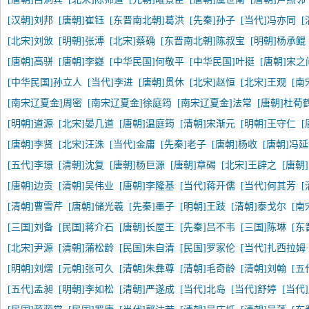
[汉朝]刘邦
[唐朝]崔钰
[东晋南北朝]葛洪
[先秦]孙子
[当代]冯亦同
[北宋]刘攽
[明朝]张溥
[北宋]蔡确
[东晋南北朝]陈叔宝
[明朝]杨承鲲
[唐朝]高骈
[唐朝]李嶷
[中华民国]何敬平
[中华民国]叶挺
[唐朝]宋之
[中华民国]孙立人
[当代]李进
[唐朝]贯休
[北宋]赵恒
[北宋]王观
[南
[南宋辽夏金]周密
[南宋辽夏金]徐庭筠
[南宋辽夏金]法常
[唐朝]杜荀
[明朝]道源
[北宋]晏几道
[唐朝]温庭筠
[清朝]宋渐元
[明朝]王守仁
[
[唐朝]李贤
[北宋]汪洙
[当代]金庸
[先秦]老子
[唐朝]杨收
[唐朝]冯
[五代]李璟
[清朝]沈复
[唐朝]杨巨源
[唐朝]章碣
[北宋]王辟之
[唐朝
[唐朝]边贡
[清朝]吴伟业
[唐朝]李隆基
[当代]蒋开儒
[当代]何其芳
[清朝]曹雪芹
[唐朝]储光羲
[先秦]墨子
[明朝]王跂
[清朝]泰戈尔
[南
[三国]刘备
[民国]蒋介石
[唐朝]长屋王
[先秦]吕不韦
[三国]陈琳
[东
[北宋]尹源
[清朝]蒲松龄
[民国]朱自清
[民国]罗家伦
[当代]扎西拉姆
[明朝]刘熠
[元朝]张可久
[清朝]朱彝尊
[清朝]毛奇龄
[清朝]刘翰
[五
[五代]孟昶
[明朝]李如松
[清朝]严遂成
[当代]北岛
[当代]舒婷
[当代