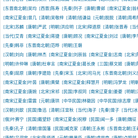
[东晋南北朝]吴均
[西晋]陈寿
[先秦]列子
[唐朝]曹邺
[南宋辽夏金]翁
[南宋辽夏金]曾几
[清朝]吴敬梓
[清朝]钱谦益
[元朝]脱脱
[清朝]周希
[北宋]苏麟
[唐朝]严武
[明朝]洪应明
[北宋]释道原
[清朝]张晋寿
[当
[当代]艾青
[南宋辽夏金]蒋捷
[唐朝]顾况
[南宋辽夏金]刘过
[唐朝]李
[先秦]韩非
[东晋南北朝]范晔
[明朝]王磐
[汉朝]刘向
[唐朝]林杰
[南宋辽夏金]刘辰翁
[南宋辽夏金]志南
[北宋
[明朝]许仲琳
[唐朝]杜审言
[南宋辽夏金]葛长庚
[三国]蔡文姬
[唐朝
[先秦]屈原
[唐朝]李建勋
[先秦]宋玉
[北宋]司马光
[东晋南北朝]刘义
[南宋辽夏金]叶茵
[唐朝]黄檗
[南宋辽夏金]释慧开
[明朝]冯梦龙
[明
[南宋辽夏金]唐婉
[北宋]宋祁
[民国]李叔同
[南宋辽夏金]姜夔
[明朝
[南宋辽夏金]雷震
[元朝]唐珙
[中华民国]林徽因
[中华民国]徐志摩
[
[汉朝]刘歆
[民国]鲁迅
[清朝]汪宜秋
[当代]海子
[先秦]曾子
[当代]
[俄]叶赛宁
[民国]戴望舒
[南宋辽夏金]祝穆
[民国]闻一多
[唐朝]魏征
[先秦]孔子
[清朝]曾国藩
[民国]臧克家
[清朝]王永彬
[东晋南北朝]王
[唐朝]吕洞宾
[北宋]陈师道
[元朝]睢景臣
[唐朝]虞世南
[唐朝]卢照邻