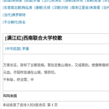
[民国]蒋荫棠
[民国]罗庸
[当代]郭沫若
[清朝]吴庆坻
[清朝]吴藻
[东
[东晋南北朝]陶弘景
[唐朝]王绩
[汉朝]刘桢
[南宋辽夏金]朱敦儒
[当
[当代]弗罗斯特
[不分朝代]佚名
[满江红]西南联合大学校歌
[中华民国]
罗庸
万里长征，辞却了五朝宫阙。暂驻足衡山湘水，又成离别。绝徼移栽桢
元血。尽笳吹弦诵在山城，情弥切。
千秋耻，终当雪；中
叫叫未阅
本站收录了该诗人的
1
首诗词 第
1
页