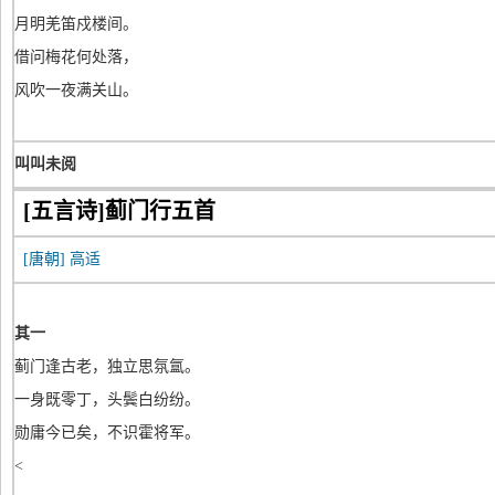
月明羌笛戍楼间。
借问梅花何处落，
风吹一夜满关山。
叫叫未阅
[五言诗]蓟门行五首
[唐朝]
高适
其一
蓟门逢古老，独立思氛氲。
一身既零丁，头鬓白纷纷。
勋庸今已矣，不识霍将军。
<