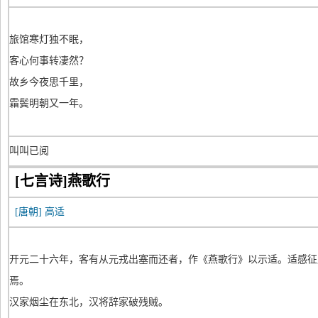
旅馆寒灯独不眠，
客心何事转凄然？
故乡今夜思千里，
霜鬓明朝又一年。
叫叫已阅
[七言诗]燕歌行
[唐朝]
高适
开元二十六年，客有从元戎出塞而还者，作《燕歌行》以示适。适感征
焉。
汉家烟尘在东北，汉将辞家破残贼。