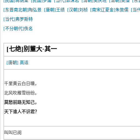
[民国]蒋荫棠
[民国]罗庸
[当代]郭沫若
[清朝]吴庆坻
[清朝]吴藻
[东
[东晋南北朝]陶弘景
[唐朝]王绩
[汉朝]刘桢
[南宋辽夏金]朱敦儒
[当
[当代]弗罗斯特
[不分朝代]佚名
[七绝]别董大·其一
[唐朝]
高适
千里黄云白日曛，
北风吹雁雪纷纷。
莫愁前路无知己，
天下谁人不识君？
叫叫已阅