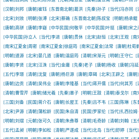
[汉朝]刘邦
[唐朝]崔钰
[东晋南北朝]葛洪
[先秦]孙子
[当代]冯亦同
[北宋]刘攽
[明朝]张溥
[北宋]蔡确
[东晋南北朝]陈叔宝
[明朝]杨承鲲
[唐朝]高骈
[唐朝]李嶷
[中华民国]何敬平
[中华民国]叶挺
[唐朝]宋之
[中华民国]孙立人
[当代]李进
[唐朝]贯休
[北宋]赵恒
[北宋]王观
[南
[南宋辽夏金]周密
[南宋辽夏金]徐庭筠
[南宋辽夏金]法常
[唐朝]杜荀
[明朝]道源
[北宋]晏几道
[唐朝]温庭筠
[清朝]宋渐元
[明朝]王守仁
[
[唐朝]李贤
[北宋]汪洙
[当代]金庸
[先秦]老子
[唐朝]杨收
[唐朝]冯
[五代]李璟
[清朝]沈复
[唐朝]杨巨源
[唐朝]章碣
[北宋]王辟之
[唐朝
[唐朝]边贡
[清朝]吴伟业
[唐朝]李隆基
[当代]蒋开儒
[当代]何其芳
[清朝]曹雪芹
[唐朝]储光羲
[先秦]墨子
[明朝]王跂
[清朝]泰戈尔
[南
[三国]刘备
[民国]蒋介石
[唐朝]长屋王
[先秦]吕不韦
[三国]陈琳
[东
[北宋]尹源
[清朝]蒲松龄
[民国]朱自清
[民国]罗家伦
[当代]扎西拉姆
[明朝]刘熠
[元朝]张可久
[清朝]朱彝尊
[清朝]毛奇龄
[清朝]刘翰
[五
[五代]孟昶
[明朝]李如松
[清朝]严遂成
[当代]北岛
[当代]舒婷
[当代