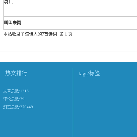
男儿
叫叫未阅
本站收录了该诗人的
7
首诗词 第
1
页
热文排行
tags/标签
文章总数:1315
评论总数:79
浏览总数:270449