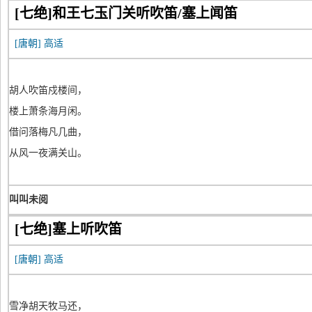
[七绝]和王七玉门关听吹笛/塞上闻笛
[唐朝]
高适
胡人吹笛戍楼间，
楼上萧条海月闲。
借问落梅凡几曲，
从风一夜满关山。
叫叫未阅
[七绝]塞上听吹笛
[唐朝]
高适
雪净胡天牧马还，