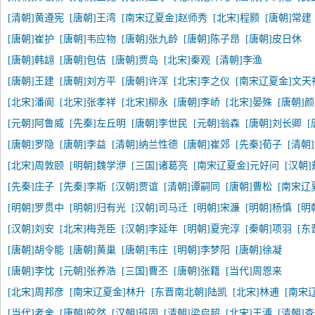
[清朝]黄遵宪
[唐朝]王湾
[南宋辽夏金]赵师秀
[北宋]程颢
[唐朝]常建
[唐朝]崔护
[唐朝]韦应物
[唐朝]张九龄
[唐朝]陈子昂
[唐朝]皮日休
[唐朝]韩翃
[唐朝]包佶
[唐朝]贾岛
[北宋]秦观
[清朝]李渔
[唐朝]王建
[唐朝]刘方平
[唐朝]许浑
[北宋]李之仪
[南宋辽夏金]文天
[北宋]潘阆
[北宋]张孝祥
[北宋]柳永
[唐朝]李峤
[北宋]晏殊
[唐朝]
[元朝]阿鲁威
[先秦]左丘明
[唐朝]李世民
[元朝]翁森
[唐朝]刘长卿
[
[唐朝]罗隐
[唐朝]李益
[清朝]纳兰性德
[唐朝]崔郊
[先秦]荀子
[清朝
[北宋]周敦颐
[明朝]魏学洢
[三国]诸葛亮
[南宋辽夏金]元好问
[汉朝
[先秦]庄子
[先秦]李斯
[汉朝]贾谊
[清朝]谭嗣同
[唐朝]曹松
[南宋辽
[明朝]罗贯中
[明朝]归有光
[汉朝]司马迁
[明朝]宋濂
[明朝]杨慎
[明
[汉朝]刘安
[北宋]梅尧臣
[汉朝]李延年
[明朝]夏完淳
[秦朝]项羽
[东
[唐朝]胡令能
[唐朝]黄巢
[唐朝]韦庄
[明朝]李梦阳
[唐朝]徐凝
[唐朝]李忱
[元朝]张养浩
[三国]曹丕
[唐朝]张籍
[当代]周恩来
[北宋]周邦彦
[南宋辽夏金]林升
[东晋南北朝]陆凯
[北宋]林逋
[南宋
[当代]老舍
[唐朝]皎然
[汉朝]班固
[清朝]梁启超
[北宋]王溥
[清朝]