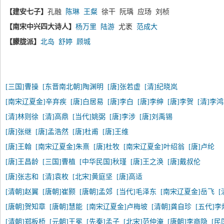
【建安七子】
孔融
陈琳
王粲
徐干 阮瑀 应玚 刘桢
【南宋中兴四大诗人】
杨万里
陆游
尤袤
范成大
【朦胧派】
北岛
舒婷
顾城
[三国]曹操
[东晋南北朝]陶渊明
[唐]张若虚
[清]纪晓岚
[南宋辽夏金]辛弃疾
[唐]白居易
[唐]李白
[唐]李绅
[唐]李贺
[清]李
[清]林则徐
[清]高鼎
[当代]姚弼
[唐]李涉
[唐]刘禹锡
[唐]张继
[唐]孟浩然
[唐]杜甫
[唐]王维
[唐]王翰
[南宋辽夏金]朱熹
[唐]杜牧
[南宋辽夏金]叶绍翁
[唐]卢纶
[唐]王昌龄
[三国]曹植
[中华民国]秋瑾
[唐]王之涣
[唐]戴叔伦
[唐]张志和
[清]袁枚
[北宋]黄庭坚
[唐]高适
[清朝]赵翼
[唐朝]崔颢
[唐朝]孟郊
[当代]毛泽东
[南宋辽夏金]岳飞
[唐朝]贺知章
[唐朝]慧能
[南宋辽夏金]卢梅坡
[清朝]龚自珍
[五代]李
[清朝]郑板桥
[元朝]王冕
[先秦]孟子
[北宋]范仲淹
[唐朝]李商隐
[民