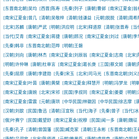
[东晋南北朝]吴均
[西晋]陈寿
[先秦]列子
[唐朝]曹邺
[南宋辽夏金]翁
[南宋辽夏金]曾几
[清朝]吴敬梓
[清朝]钱谦益
[元朝]脱脱
[清朝]周希
[北宋]苏麟
[唐朝]严武
[明朝]洪应明
[北宋]释道原
[清朝]张晋寿
[当
[当代]艾青
[南宋辽夏金]蒋捷
[唐朝]顾况
[南宋辽夏金]刘过
[唐朝]李
[先秦]韩非
[东晋南北朝]范晔
[明朝]王磐
[汉朝]刘向
[唐朝]林杰
[南宋辽夏金]刘辰翁
[南宋辽夏金]志南
[北宋
[明朝]许仲琳
[唐朝]杜审言
[南宋辽夏金]葛长庚
[三国]蔡文姬
[唐朝
[先秦]屈原
[唐朝]李建勋
[先秦]宋玉
[北宋]司马光
[东晋南北朝]刘义
[南宋辽夏金]叶茵
[唐朝]黄檗
[南宋辽夏金]释慧开
[明朝]冯梦龙
[明
[南宋辽夏金]唐婉
[北宋]宋祁
[民国]李叔同
[南宋辽夏金]姜夔
[明朝
[南宋辽夏金]雷震
[元朝]唐珙
[中华民国]林徽因
[中华民国]徐志摩
[
[汉朝]刘歆
[民国]鲁迅
[清朝]汪宜秋
[当代]海子
[先秦]曾子
[当代]
[俄]叶赛宁
[民国]戴望舒
[南宋辽夏金]祝穆
[民国]闻一多
[唐朝]魏征
[先秦]孔子
[清朝]曾国藩
[民国]臧克家
[清朝]王永彬
[东晋南北朝]王
[唐朝]吕洞宾
[北宋]陈师道
[元朝]睢景臣
[唐朝]虞世南
[唐朝]卢照邻