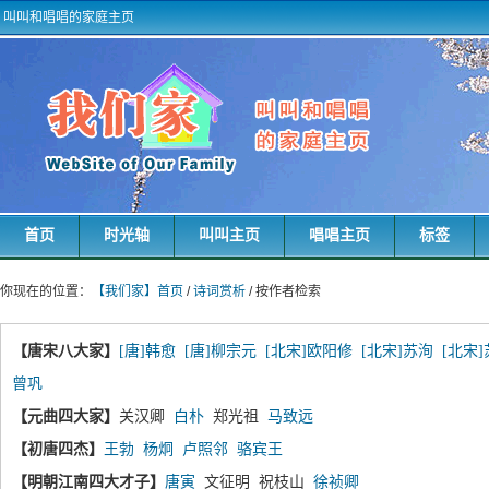
叫叫和唱唱的家庭主页
首页
时光轴
叫叫主页
唱唱主页
标签
你现在的位置：
【我们家】首页
/
诗词赏析
/ 按作者检索
【唐宋八大家】
[唐]韩愈
[唐]柳宗元
[北宋]欧阳修
[北宋]苏洵
[北宋
曾巩
【元曲四大家】
关汉卿
白朴
郑光祖
马致远
【初唐四杰】
王勃
杨炯
卢照邻
骆宾王
【明朝江南四大才子】
唐寅
文征明 祝枝山
徐祯卿