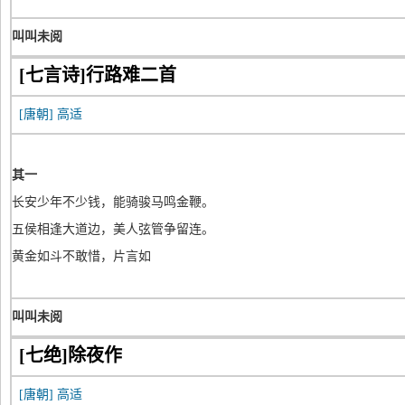
叫叫未阅
[七言诗]行路难二首
[唐朝]
高适
其一
长安少年不少钱，能骑骏马鸣金鞭。
五侯相逢大道边，美人弦管争留连。
黄金如斗不敢惜，片言如
叫叫未阅
[七绝]除夜作
[唐朝]
高适