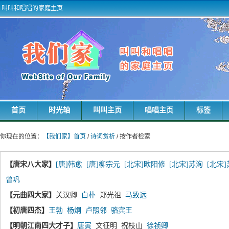
叫叫和唱唱的家庭主页
首页
时光轴
叫叫主页
唱唱主页
标签
你现在的位置：
【我们家】首页
/
诗词赏析
/ 按作者检索
【唐宋八大家】
[唐]韩愈
[唐]柳宗元
[北宋]欧阳修
[北宋]苏洵
[北宋
曾巩
【元曲四大家】
关汉卿
白朴
郑光祖
马致远
【初唐四杰】
王勃
杨炯
卢照邻
骆宾王
【明朝江南四大才子】
唐寅
文征明 祝枝山
徐祯卿