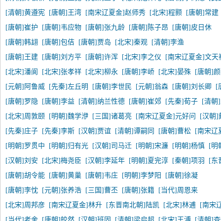
[清朝]黄遵宪
[唐朝]王湾
[南宋辽夏金]赵师秀
[北宋]程颢
[唐朝]常建
[唐朝]崔护
[唐朝]韦应物
[唐朝]张九龄
[唐朝]陈子昂
[唐朝]皮日休
[唐朝]韩翃
[唐朝]包佶
[唐朝]贾岛
[北宋]秦观
[清朝]李渔
[唐朝]王建
[唐朝]刘方平
[唐朝]许浑
[北宋]李之仪
[南宋辽夏金]文天
[北宋]潘阆
[北宋]张孝祥
[北宋]柳永
[唐朝]李峤
[北宋]晏殊
[唐朝]
[元朝]阿鲁威
[先秦]左丘明
[唐朝]李世民
[元朝]翁森
[唐朝]刘长卿
[
[唐朝]罗隐
[唐朝]李益
[清朝]纳兰性德
[唐朝]崔郊
[先秦]荀子
[清朝
[北宋]周敦颐
[明朝]魏学洢
[三国]诸葛亮
[南宋辽夏金]元好问
[汉朝
[先秦]庄子
[先秦]李斯
[汉朝]贾谊
[清朝]谭嗣同
[唐朝]曹松
[南宋辽
[明朝]罗贯中
[明朝]归有光
[汉朝]司马迁
[明朝]宋濂
[明朝]杨慎
[明
[汉朝]刘安
[北宋]梅尧臣
[汉朝]李延年
[明朝]夏完淳
[秦朝]项羽
[东
[唐朝]胡令能
[唐朝]黄巢
[唐朝]韦庄
[明朝]李梦阳
[唐朝]徐凝
[唐朝]李忱
[元朝]张养浩
[三国]曹丕
[唐朝]张籍
[当代]周恩来
[北宋]周邦彦
[南宋辽夏金]林升
[东晋南北朝]陆凯
[北宋]林逋
[南宋
[当代]老舍
[唐朝]皎然
[汉朝]班固
[清朝]梁启超
[北宋]王溥
[清朝]