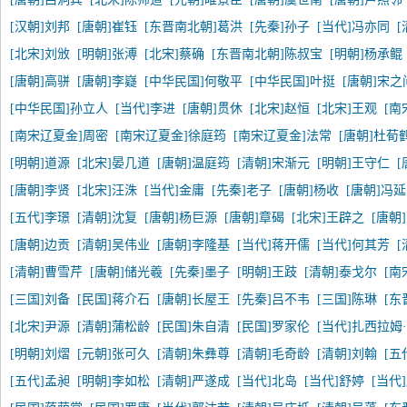
[汉朝]刘邦
[唐朝]崔钰
[东晋南北朝]葛洪
[先秦]孙子
[当代]冯亦同
[北宋]刘攽
[明朝]张溥
[北宋]蔡确
[东晋南北朝]陈叔宝
[明朝]杨承鲲
[唐朝]高骈
[唐朝]李嶷
[中华民国]何敬平
[中华民国]叶挺
[唐朝]宋之
[中华民国]孙立人
[当代]李进
[唐朝]贯休
[北宋]赵恒
[北宋]王观
[南
[南宋辽夏金]周密
[南宋辽夏金]徐庭筠
[南宋辽夏金]法常
[唐朝]杜荀
[明朝]道源
[北宋]晏几道
[唐朝]温庭筠
[清朝]宋渐元
[明朝]王守仁
[
[唐朝]李贤
[北宋]汪洙
[当代]金庸
[先秦]老子
[唐朝]杨收
[唐朝]冯
[五代]李璟
[清朝]沈复
[唐朝]杨巨源
[唐朝]章碣
[北宋]王辟之
[唐朝
[唐朝]边贡
[清朝]吴伟业
[唐朝]李隆基
[当代]蒋开儒
[当代]何其芳
[清朝]曹雪芹
[唐朝]储光羲
[先秦]墨子
[明朝]王跂
[清朝]泰戈尔
[南
[三国]刘备
[民国]蒋介石
[唐朝]长屋王
[先秦]吕不韦
[三国]陈琳
[东
[北宋]尹源
[清朝]蒲松龄
[民国]朱自清
[民国]罗家伦
[当代]扎西拉姆
[明朝]刘熠
[元朝]张可久
[清朝]朱彝尊
[清朝]毛奇龄
[清朝]刘翰
[五
[五代]孟昶
[明朝]李如松
[清朝]严遂成
[当代]北岛
[当代]舒婷
[当代