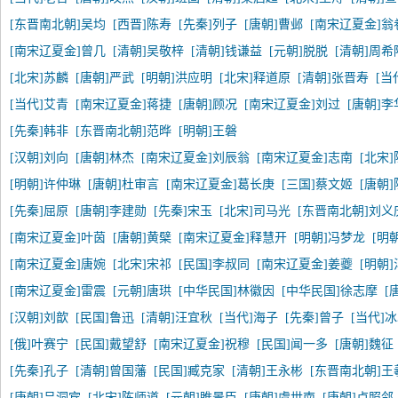
[东晋南北朝]吴均
[西晋]陈寿
[先秦]列子
[唐朝]曹邺
[南宋辽夏金]翁
[南宋辽夏金]曾几
[清朝]吴敬梓
[清朝]钱谦益
[元朝]脱脱
[清朝]周希
[北宋]苏麟
[唐朝]严武
[明朝]洪应明
[北宋]释道原
[清朝]张晋寿
[当
[当代]艾青
[南宋辽夏金]蒋捷
[唐朝]顾况
[南宋辽夏金]刘过
[唐朝]李
[先秦]韩非
[东晋南北朝]范晔
[明朝]王磐
[汉朝]刘向
[唐朝]林杰
[南宋辽夏金]刘辰翁
[南宋辽夏金]志南
[北宋
[明朝]许仲琳
[唐朝]杜审言
[南宋辽夏金]葛长庚
[三国]蔡文姬
[唐朝
[先秦]屈原
[唐朝]李建勋
[先秦]宋玉
[北宋]司马光
[东晋南北朝]刘义
[南宋辽夏金]叶茵
[唐朝]黄檗
[南宋辽夏金]释慧开
[明朝]冯梦龙
[明
[南宋辽夏金]唐婉
[北宋]宋祁
[民国]李叔同
[南宋辽夏金]姜夔
[明朝
[南宋辽夏金]雷震
[元朝]唐珙
[中华民国]林徽因
[中华民国]徐志摩
[
[汉朝]刘歆
[民国]鲁迅
[清朝]汪宜秋
[当代]海子
[先秦]曾子
[当代]
[俄]叶赛宁
[民国]戴望舒
[南宋辽夏金]祝穆
[民国]闻一多
[唐朝]魏征
[先秦]孔子
[清朝]曾国藩
[民国]臧克家
[清朝]王永彬
[东晋南北朝]王
[唐朝]吕洞宾
[北宋]陈师道
[元朝]睢景臣
[唐朝]虞世南
[唐朝]卢照邻