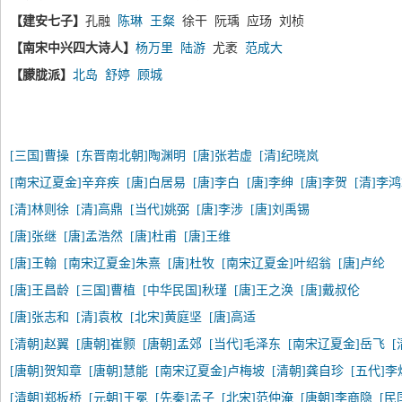
【建安七子】
孔融
陈琳
王粲
徐干 阮瑀 应玚 刘桢
【南宋中兴四大诗人】
杨万里
陆游
尤袤
范成大
【朦胧派】
北岛
舒婷
顾城
[三国]曹操
[东晋南北朝]陶渊明
[唐]张若虚
[清]纪晓岚
[南宋辽夏金]辛弃疾
[唐]白居易
[唐]李白
[唐]李绅
[唐]李贺
[清]李
[清]林则徐
[清]高鼎
[当代]姚弼
[唐]李涉
[唐]刘禹锡
[唐]张继
[唐]孟浩然
[唐]杜甫
[唐]王维
[唐]王翰
[南宋辽夏金]朱熹
[唐]杜牧
[南宋辽夏金]叶绍翁
[唐]卢纶
[唐]王昌龄
[三国]曹植
[中华民国]秋瑾
[唐]王之涣
[唐]戴叔伦
[唐]张志和
[清]袁枚
[北宋]黄庭坚
[唐]高适
[清朝]赵翼
[唐朝]崔颢
[唐朝]孟郊
[当代]毛泽东
[南宋辽夏金]岳飞
[唐朝]贺知章
[唐朝]慧能
[南宋辽夏金]卢梅坡
[清朝]龚自珍
[五代]李
[清朝]郑板桥
[元朝]王冕
[先秦]孟子
[北宋]范仲淹
[唐朝]李商隐
[民