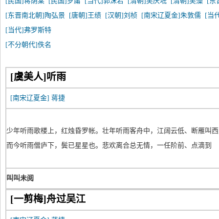
[民国]蒋荫棠
[民国]罗庸
[当代]郭沫若
[清朝]吴庆坻
[清朝]吴藻
[东
[东晋南北朝]陶弘景
[唐朝]王绩
[汉朝]刘桢
[南宋辽夏金]朱敦儒
[当
[当代]弗罗斯特
[不分朝代]佚名
[虞美人]听雨
[南宋辽夏金]
蒋捷
少年听雨歌楼上，红烛昏罗帐。壮年听雨客舟中，江阔云低、断雁叫西
而今听雨僧庐下，鬓已星星也。悲欢离合总无情，一任阶前、点滴到
叫叫未阅
[一剪梅]舟过吴江