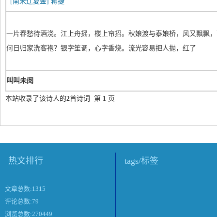
[南宋辽夏金]
蒋捷
一片春愁待酒浇。江上舟摇，楼上帘招。秋娘渡与泰娘桥，风又飘飘，
何日归家洗客袍？银字笙调，心字香烧。流光容易把人抛，红了
叫叫未阅
本站收录了该诗人的
2
首诗词 第
1
页
热文排行
tags/标签
文章总数:1315
评论总数:79
浏览总数:270449