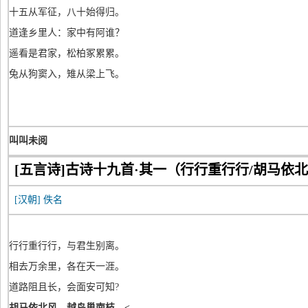
十五从军征，八十始得归。
道逢乡里人：家中有阿谁？
遥看是君家，松柏冢累累。
兔从狗窦入，雉从梁上飞。
叫叫未阅
[五言诗]古诗十九首·其一（行行重行行/胡马依
[汉朝]
佚名
行行重行行，与君生别离。
相去万余里，各在天一涯。
道路阻且长，会面安可知?
胡马依北风，越鸟巢南枝。<