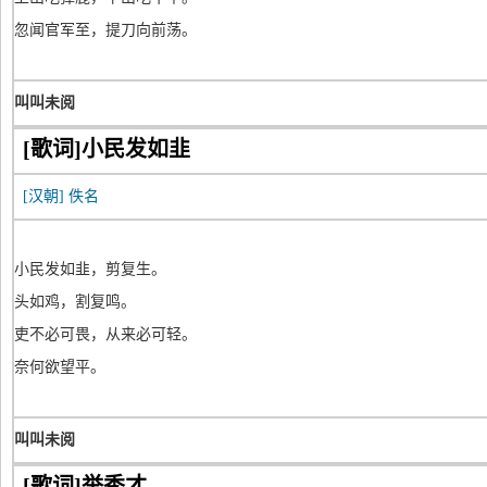
忽闻官军至，提刀向前荡。
叫叫未阅
[歌词]小民发如韭
[汉朝]
佚名
小民发如韭，剪复生。
头如鸡，割复鸣。
吏不必可畏，从来必可轻。
奈何欲望平。
叫叫未阅
[歌词]举秀才