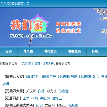
叫叫和唱唱的家庭主页
首页
时光轴
叫叫主页
唱唱主页
标签
你现在的位置：
【我们家】首页
/
诗词赏析
/ 按作者检索
【唐宋八大家】
[唐]韩愈
[唐]柳宗元
[北宋]欧阳修
[北宋]苏洵
[北宋
曾巩
【元曲四大家】
关汉卿
白朴
郑光祖
马致远
【初唐四杰】
王勃
杨炯
卢照邻
骆宾王
【明朝江南四大才子】
唐寅
文征明 祝枝山
徐祯卿