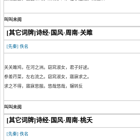
叫叫未阅
[其它词牌]诗经·国风·周南·关雎
[先秦]
佚名
关关雎鸠，在河之洲。窈窕淑女，君子好逑。
参差荇菜，左右流之。窈窕淑女，寤寐求之。
求之不得，寤寐思服。悠哉悠哉，辗转反
叫叫未阅
[其它词牌]诗经·国风·周南·桃夭
[先秦]
佚名