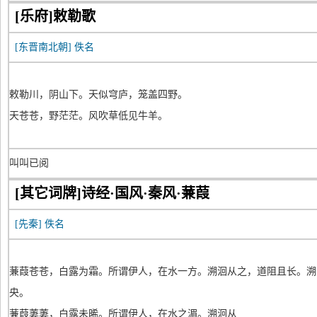
[乐府]敕勒歌
[东晋南北朝]
佚名
敕勒川，阴山下。天似穹庐，笼盖四野。
天苍苍，野茫茫。风吹草低见牛羊。
叫叫已阅
[其它词牌]诗经·国风·秦风·蒹葭
[先秦]
佚名
蒹葭苍苍，白露为霜。所谓伊人，在水一方。溯洄从之，道阻且长。溯
央。
蒹葭萋萋，白露未晞。所谓伊人，在水之湄。溯洄从