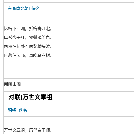
[东晋南北朝]
佚名
忆梅下西洲，折梅寄江北。
单衫杏子红，双鬓鸦雏色。
西洲在何处？两桨桥头渡。
日暮伯劳飞，风吹乌臼树。
叫叫未阅
[对联]万世文章祖
[明朝]
佚名
万世文章祖，历代帝王师。