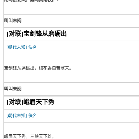
叫叫未阅
[对联]宝剑锋从磨砺出
[朝代未知]
佚名
宝剑锋从磨砺出，梅花香自苦寒来。
叫叫未阅
[对联]峨眉天下秀
[朝代未知]
佚名
峨眉天下秀。三峡天下雄。