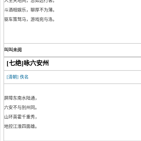
人生天地间，忽如远行客。
斗酒相娱乐，聊厚不为薄。
驱车策驽马，游戏宛与洛。
叫叫未阅
[七绝]咏六安州
[清朝]
佚名
屏障东南水陆通，
六安不与別州同。
山环英霍千重秀，
地控江淮四面雄。