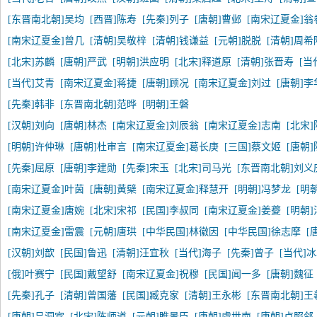
[东晋南北朝]吴均
[西晋]陈寿
[先秦]列子
[唐朝]曹邺
[南宋辽夏金]翁
[南宋辽夏金]曾几
[清朝]吴敬梓
[清朝]钱谦益
[元朝]脱脱
[清朝]周希
[北宋]苏麟
[唐朝]严武
[明朝]洪应明
[北宋]释道原
[清朝]张晋寿
[当
[当代]艾青
[南宋辽夏金]蒋捷
[唐朝]顾况
[南宋辽夏金]刘过
[唐朝]李
[先秦]韩非
[东晋南北朝]范晔
[明朝]王磐
[汉朝]刘向
[唐朝]林杰
[南宋辽夏金]刘辰翁
[南宋辽夏金]志南
[北宋
[明朝]许仲琳
[唐朝]杜审言
[南宋辽夏金]葛长庚
[三国]蔡文姬
[唐朝
[先秦]屈原
[唐朝]李建勋
[先秦]宋玉
[北宋]司马光
[东晋南北朝]刘义
[南宋辽夏金]叶茵
[唐朝]黄檗
[南宋辽夏金]释慧开
[明朝]冯梦龙
[明
[南宋辽夏金]唐婉
[北宋]宋祁
[民国]李叔同
[南宋辽夏金]姜夔
[明朝
[南宋辽夏金]雷震
[元朝]唐珙
[中华民国]林徽因
[中华民国]徐志摩
[
[汉朝]刘歆
[民国]鲁迅
[清朝]汪宜秋
[当代]海子
[先秦]曾子
[当代]
[俄]叶赛宁
[民国]戴望舒
[南宋辽夏金]祝穆
[民国]闻一多
[唐朝]魏征
[先秦]孔子
[清朝]曾国藩
[民国]臧克家
[清朝]王永彬
[东晋南北朝]王
[唐朝]吕洞宾
[北宋]陈师道
[元朝]睢景臣
[唐朝]虞世南
[唐朝]卢照邻