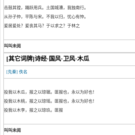
击鼓其镗，踊跃用兵。土国城漕，我独南行。
从孙子仲，平陈与宋。不我以归，忧心有忡。
爰居爰处？爰丧其马？于以求之？于林之
叫叫未阅
[其它词牌]诗经·国风·卫风·木瓜
[先秦]
佚名
投我以木瓜，报之以琼琚。匪报也，永以为好也！
投我以木桃，报之以琼瑶。匪报也，永以为好也！
投我以木李，报之以琼玖。匪报
叫叫未阅