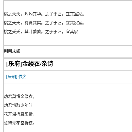
桃之夭夭，灼灼其华。之子于归，宜其室家。
桃之夭夭，有蕡其实。之子于归，宜其家室。
桃之夭夭，其叶蓁蓁。之子于归，宜其家
叫叫未阅
[乐府]金缕衣/杂诗
[唐朝]
佚名
劝君莫惜金缕衣，
劝君惜取少年时。
花开堪折直须折，
莫待无花空折枝。