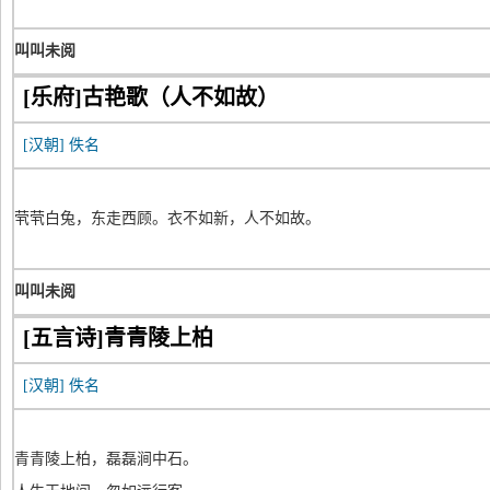
叫叫未阅
[乐府]古艳歌（人不如故）
[汉朝]
佚名
茕茕白兔，东走西顾。衣不如新，人不如故。
叫叫未阅
[五言诗]青青陵上柏
[汉朝]
佚名
青青陵上柏，磊磊涧中石。