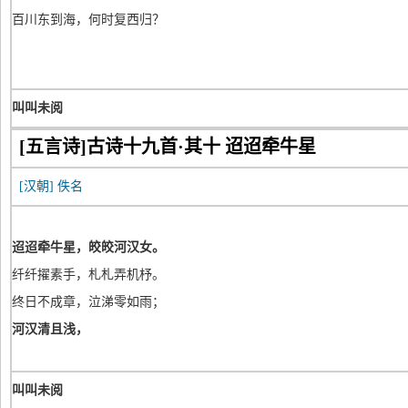
百川东到海，何时复西归？
叫叫未阅
[五言诗]古诗十九首·其十 迢迢牵牛星
[汉朝]
佚名
迢迢牵牛星，皎皎河汉女。
纤纤擢素手，札札弄机杼。
终日不成章，泣涕零如雨；
河汉清且浅，
叫叫未阅