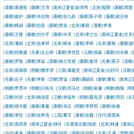
[清朝]黄遵宪
[唐朝]王湾
[南宋辽夏金]赵师秀
[北宋]程颢
[唐朝]常建
[唐朝]崔护
[唐朝]韦应物
[唐朝]张九龄
[唐朝]陈子昂
[唐朝]皮日休
[唐朝]韩翃
[唐朝]包佶
[唐朝]贾岛
[北宋]秦观
[清朝]李渔
[唐朝]王建
[唐朝]刘方平
[唐朝]许浑
[北宋]李之仪
[南宋辽夏金]文天
[北宋]潘阆
[北宋]张孝祥
[北宋]柳永
[唐朝]李峤
[北宋]晏殊
[唐朝]
[元朝]阿鲁威
[先秦]左丘明
[唐朝]李世民
[元朝]翁森
[唐朝]刘长卿
[
[唐朝]罗隐
[唐朝]李益
[清朝]纳兰性德
[唐朝]崔郊
[先秦]荀子
[清朝
[北宋]周敦颐
[明朝]魏学洢
[三国]诸葛亮
[南宋辽夏金]元好问
[汉朝
[先秦]庄子
[先秦]李斯
[汉朝]贾谊
[清朝]谭嗣同
[唐朝]曹松
[南宋辽
[明朝]罗贯中
[明朝]归有光
[汉朝]司马迁
[明朝]宋濂
[明朝]杨慎
[明
[汉朝]刘安
[北宋]梅尧臣
[汉朝]李延年
[明朝]夏完淳
[秦朝]项羽
[东
[唐朝]胡令能
[唐朝]黄巢
[唐朝]韦庄
[明朝]李梦阳
[唐朝]徐凝
[唐朝]李忱
[元朝]张养浩
[三国]曹丕
[唐朝]张籍
[当代]周恩来
[北宋]周邦彦
[南宋辽夏金]林升
[东晋南北朝]陆凯
[北宋]林逋
[南宋
[当代]老舍
[唐朝]皎然
[汉朝]班固
[清朝]梁启超
[北宋]王溥
[清朝]