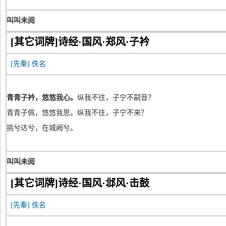
叫叫未阅
[其它词牌]诗经·国风·郑风·子衿
[先秦]
佚名
青青子衿，悠悠我心。
纵我不往，子宁不嗣音？
青青子佩，悠悠我思。纵我不往，子宁不来？
挑兮达兮，在城阙兮。
叫叫未阅
[其它词牌]诗经·国风·邶风·击鼓
[先秦]
佚名