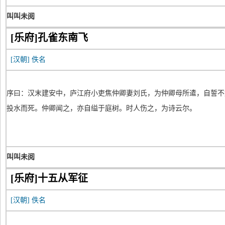
叫叫未阅
[乐府]孔雀东南飞
[汉朝]
佚名
序曰：汉末建安中，庐江府小吏焦仲卿妻刘氏，为仲卿母所遣，自誓不
投水而死。仲卿闻之，亦自缢于庭树。时人伤之，为诗云尔。
叫叫未阅
[乐府]十五从军征
[汉朝]
佚名