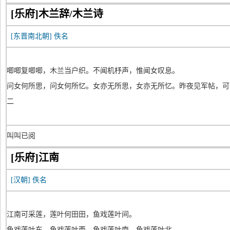
[乐府]木兰辞/木兰诗
[东晋南北朝]
佚名
唧唧复唧唧，木兰当户织。不闻机杼声，惟闻女叹息。
问女何所思，问女何所忆。女亦无所思，女亦无所忆。昨夜见军帖，可
二
叫叫已阅
[乐府]江南
[汉朝]
佚名
江南可采莲，莲叶何田田，鱼戏莲叶间。
鱼戏莲叶东，鱼戏莲叶西，鱼戏莲叶南，鱼戏莲叶北。