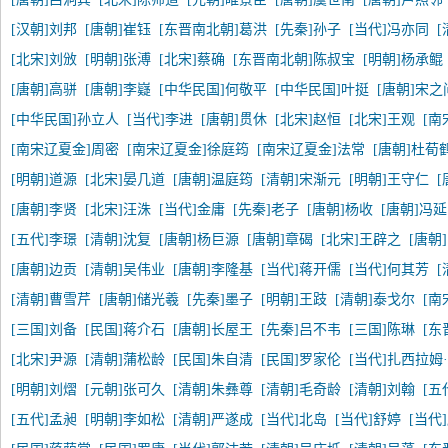
[汉朝]刘邦
[唐朝]崔钰
[东晋南北朝]葛洪
[先秦]孙子
[当代]冯亦同
[北宋]刘攽
[明朝]张溥
[北宋]蔡确
[东晋南北朝]陈叔宝
[明朝]杨承鲲
[唐朝]高骈
[唐朝]李嶷
[中华民国]何敬平
[中华民国]叶挺
[唐朝]宋之
[中华民国]孙立人
[当代]李进
[唐朝]贯休
[北宋]赵恒
[北宋]王观
[南
[南宋辽夏金]周密
[南宋辽夏金]徐庭筠
[南宋辽夏金]法常
[唐朝]杜荀
[明朝]道源
[北宋]晏几道
[唐朝]温庭筠
[清朝]宋渐元
[明朝]王守仁
[
[唐朝]李贤
[北宋]汪洙
[当代]金庸
[先秦]老子
[唐朝]杨收
[唐朝]冯
[五代]李璟
[清朝]沈复
[唐朝]杨巨源
[唐朝]章碣
[北宋]王辟之
[唐朝
[唐朝]边贡
[清朝]吴伟业
[唐朝]李隆基
[当代]蒋开儒
[当代]何其芳
[清朝]曹雪芹
[唐朝]储光羲
[先秦]墨子
[明朝]王跂
[清朝]泰戈尔
[南
[三国]刘备
[民国]蒋介石
[唐朝]长屋王
[先秦]吕不韦
[三国]陈琳
[东
[北宋]尹源
[清朝]蒲松龄
[民国]朱自清
[民国]罗家伦
[当代]扎西拉姆
[明朝]刘熠
[元朝]张可久
[清朝]朱彝尊
[清朝]毛奇龄
[清朝]刘翰
[五
[五代]孟昶
[明朝]李如松
[清朝]严遂成
[当代]北岛
[当代]舒婷
[当代