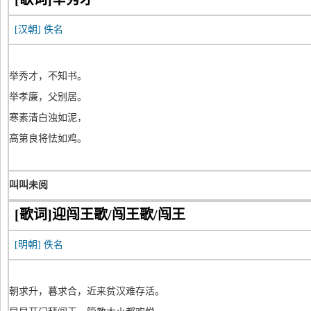
[汉朝]
佚名
举秀才，不知书。
举孝廉，父别居。
寒素清白浊如泥，
高第良将怯如鸡。
叫叫未阅
[歌词]迎闯王歌/闯王歌/闯王
[明朝]
佚名
朝求升，暮求合，近来贫汉难存活。