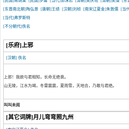
[民国]蒋荫棠
[民国]罗庸
[当代]郭沫若
[清朝]吴庆坻
[清朝]吴藻
[东
[东晋南北朝]陶弘景
[唐朝]王绩
[汉朝]刘桢
[南宋辽夏金]朱敦儒
[当
[当代]弗罗斯特
[不分朝代]佚名
[乐府]上邪
[汉朝]
佚名
上邪！我欲与君相知，长命无绝衰。
山无陵，江水为竭，冬雷震震，夏雨雪，天地合，乃敢与君绝。
叫叫未阅
[其它词牌]月儿弯弯照九州