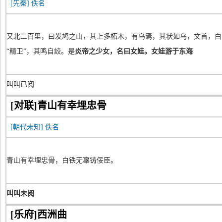
[先秦]
佚名
又北二百里，曰发鸠之山，其上多柘木，有鸟焉，其状如乌，文首，白
“精卫”，其鸣自詨。是
炎帝之少女，名曰女娃。女娃游于东海
叫叫已阅
[对联]青山有幸埋忠骨
[朝代未知]
佚名
青山有幸埋忠骨，白铁无辜铸佞臣。
叫叫未阅
[乐府]西洲曲