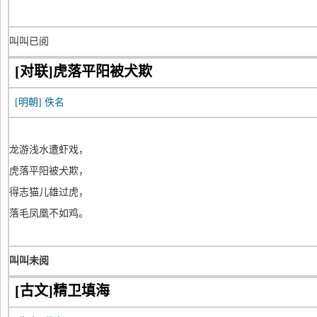
叫叫已阅
[对联]虎落平阳被犬欺
[明朝]
佚名
龙游浅水遭虾戏，
虎落平阳被犬欺，
得志猫儿雄过虎，
落毛凤凰不如鸡。
叫叫未阅
[古文]精卫填海