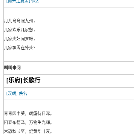
[南宋辽夏金]
佚名
月儿弯弯照九州，
几家欢乐几家愁，
几家夫妇同罗帐，
几家飘零在外头？
叫叫未阅
[乐府]长歌行
[汉朝]
佚名
青青园中葵，朝露待日晞。
阳春布德泽，万物生光辉。
常恐秋节至，焜黄华叶衰。