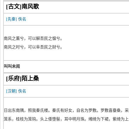
[古文]南风歌
[先秦]
佚名
南风之薰兮，可以解吾民之愠兮。
南风之时兮，可以阜吾民之财兮。
叫叫未阅
[乐府]陌上桑
[汉朝]
佚名
日出东南隅，照我秦氏楼。秦氏有好女，自名为罗敷。罗敷喜蚕桑，采
笼系，桂枝为笼钩。头上倭堕髻，耳中明月珠。缃绮为下裙，紫绮为上