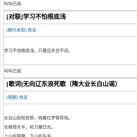
叫叫已阅
[对联]学习不怕根底浅
[朝代未知]
佚名
学习不怕根底浅，只要迈步总不迟。
叫叫已阅
[歌词]无向辽东浪死歌（隋大业长白山谣）
[隋朝]
佚名
长白山前知世郎，纯着红罗锦背裆。
长矟侵天半，轮刀耀日光。
上山吃獐鹿，下山吃牛羊。