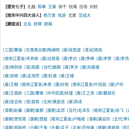
【建安七子】
孔融
陈琳
王粲
徐干 阮瑀 应玚 刘桢
【南宋中兴四大诗人】
杨万里
陆游
尤袤
范成大
【朦胧派】
北岛
舒婷
顾城
[三国]曹操
[东晋南北朝]陶渊明
[唐]张若虚
[清]纪晓岚
[南宋辽夏金]辛弃疾
[唐]白居易
[唐]李白
[唐]李绅
[唐]李贺
[清]李
[清]林则徐
[清]高鼎
[当代]姚弼
[唐]李涉
[唐]刘禹锡
[唐]张继
[唐]孟浩然
[唐]杜甫
[唐]王维
[唐]王翰
[南宋辽夏金]朱熹
[唐]杜牧
[南宋辽夏金]叶绍翁
[唐]卢纶
[唐]王昌龄
[三国]曹植
[中华民国]秋瑾
[唐]王之涣
[唐]戴叔伦
[唐]张志和
[清]袁枚
[北宋]黄庭坚
[唐]高适
[清朝]赵翼
[唐朝]崔颢
[唐朝]孟郊
[当代]毛泽东
[南宋辽夏金]岳飞
[唐朝]贺知章
[唐朝]慧能
[南宋辽夏金]卢梅坡
[清朝]龚自珍
[五代]李
[清朝]郑板桥
[元朝]王冕
[先秦]孟子
[北宋]范仲淹
[唐朝]李商隐
[民