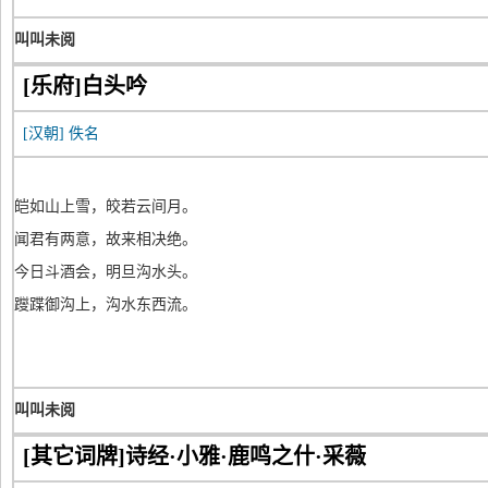
叫叫未阅
[乐府]白头吟
[汉朝]
佚名
皑如山上雪，皎若云间月。
闻君有两意，故来相决绝。
今日斗酒会，明旦沟水头。
躞蹀御沟上，沟水东西流。
叫叫未阅
[其它词牌]诗经·小雅·鹿鸣之什·采薇