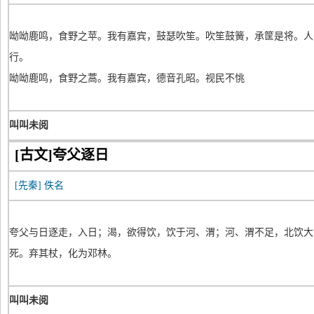
呦呦鹿鸣，食野之苹。我有嘉宾，鼓瑟吹笙。吹笙鼓簧，承筐是将。人
行。
呦呦鹿鸣，食野之蒿。我有嘉宾，德音孔昭。视民不恌
叫叫未阅
[古文]夸父逐日
[先秦]
佚名
夸父与日逐走，入日；渴，欲得饮，饮于河、渭；河、渭不足，北饮大
死。弃其杖，化为邓林。
叫叫未阅