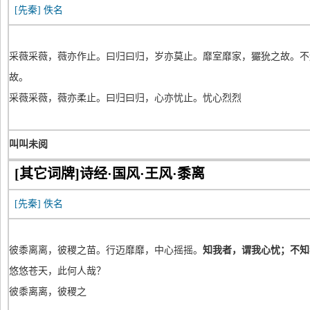
[先秦]
佚名
采薇采薇，薇亦作止。曰归曰归，岁亦莫止。靡室靡家，玁狁之故。不
故。
采薇采薇，薇亦柔止。曰归曰归，心亦忧止。忧心烈烈
叫叫未阅
[其它词牌]诗经·国风·王风·黍离
[先秦]
佚名
彼黍离离，彼稷之苗。行迈靡靡，中心摇摇。
知我者，谓我心忧；不知
悠悠苍天，此何人哉？
彼黍离离，彼稷之