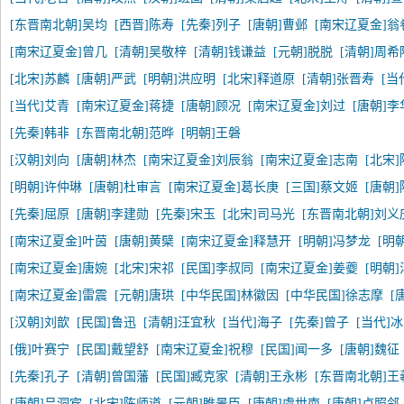
[东晋南北朝]吴均
[西晋]陈寿
[先秦]列子
[唐朝]曹邺
[南宋辽夏金]翁
[南宋辽夏金]曾几
[清朝]吴敬梓
[清朝]钱谦益
[元朝]脱脱
[清朝]周希
[北宋]苏麟
[唐朝]严武
[明朝]洪应明
[北宋]释道原
[清朝]张晋寿
[当
[当代]艾青
[南宋辽夏金]蒋捷
[唐朝]顾况
[南宋辽夏金]刘过
[唐朝]李
[先秦]韩非
[东晋南北朝]范晔
[明朝]王磐
[汉朝]刘向
[唐朝]林杰
[南宋辽夏金]刘辰翁
[南宋辽夏金]志南
[北宋
[明朝]许仲琳
[唐朝]杜审言
[南宋辽夏金]葛长庚
[三国]蔡文姬
[唐朝
[先秦]屈原
[唐朝]李建勋
[先秦]宋玉
[北宋]司马光
[东晋南北朝]刘义
[南宋辽夏金]叶茵
[唐朝]黄檗
[南宋辽夏金]释慧开
[明朝]冯梦龙
[明
[南宋辽夏金]唐婉
[北宋]宋祁
[民国]李叔同
[南宋辽夏金]姜夔
[明朝
[南宋辽夏金]雷震
[元朝]唐珙
[中华民国]林徽因
[中华民国]徐志摩
[
[汉朝]刘歆
[民国]鲁迅
[清朝]汪宜秋
[当代]海子
[先秦]曾子
[当代]
[俄]叶赛宁
[民国]戴望舒
[南宋辽夏金]祝穆
[民国]闻一多
[唐朝]魏征
[先秦]孔子
[清朝]曾国藩
[民国]臧克家
[清朝]王永彬
[东晋南北朝]王
[唐朝]吕洞宾
[北宋]陈师道
[元朝]睢景臣
[唐朝]虞世南
[唐朝]卢照邻