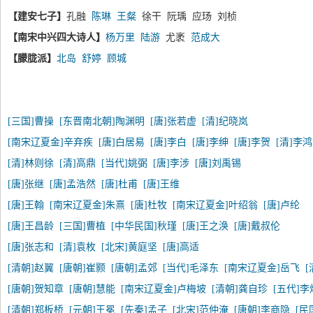
【建安七子】
孔融
陈琳
王粲
徐干 阮瑀 应玚 刘桢
【南宋中兴四大诗人】
杨万里
陆游
尤袤
范成大
【朦胧派】
北岛
舒婷
顾城
[三国]曹操
[东晋南北朝]陶渊明
[唐]张若虚
[清]纪晓岚
[南宋辽夏金]辛弃疾
[唐]白居易
[唐]李白
[唐]李绅
[唐]李贺
[清]李
[清]林则徐
[清]高鼎
[当代]姚弼
[唐]李涉
[唐]刘禹锡
[唐]张继
[唐]孟浩然
[唐]杜甫
[唐]王维
[唐]王翰
[南宋辽夏金]朱熹
[唐]杜牧
[南宋辽夏金]叶绍翁
[唐]卢纶
[唐]王昌龄
[三国]曹植
[中华民国]秋瑾
[唐]王之涣
[唐]戴叔伦
[唐]张志和
[清]袁枚
[北宋]黄庭坚
[唐]高适
[清朝]赵翼
[唐朝]崔颢
[唐朝]孟郊
[当代]毛泽东
[南宋辽夏金]岳飞
[唐朝]贺知章
[唐朝]慧能
[南宋辽夏金]卢梅坡
[清朝]龚自珍
[五代]李
[清朝]郑板桥
[元朝]王冕
[先秦]孟子
[北宋]范仲淹
[唐朝]李商隐
[民