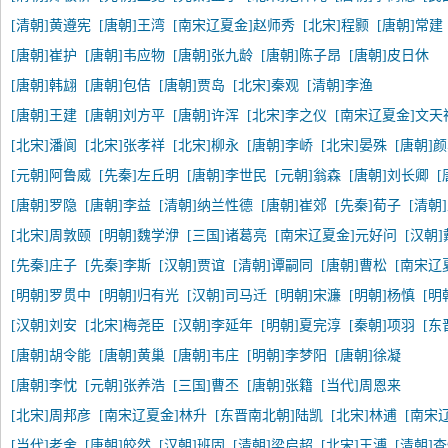
[清朝]黄遵宪
[唐朝]王湾
[南宋辽夏金]赵师秀
[北宋]程颢
[唐朝]常建
[唐朝]崔护
[唐朝]韦应物
[唐朝]张九龄
[唐朝]陈子昂
[唐朝]皮日休
[唐朝]韩翃
[唐朝]包佶
[唐朝]贾岛
[北宋]秦观
[清朝]李渔
[唐朝]王建
[唐朝]刘方平
[唐朝]许浑
[北宋]李之仪
[南宋辽夏金]文天
[北宋]潘阆
[北宋]张孝祥
[北宋]柳永
[唐朝]李峤
[北宋]晏殊
[唐朝]
[元朝]阿鲁威
[先秦]左丘明
[唐朝]李世民
[元朝]翁森
[唐朝]刘长卿
[
[唐朝]罗隐
[唐朝]李益
[清朝]纳兰性德
[唐朝]崔郊
[先秦]荀子
[清朝
[北宋]周敦颐
[明朝]魏学洢
[三国]诸葛亮
[南宋辽夏金]元好问
[汉朝
[先秦]庄子
[先秦]李斯
[汉朝]贾谊
[清朝]谭嗣同
[唐朝]曹松
[南宋辽
[明朝]罗贯中
[明朝]归有光
[汉朝]司马迁
[明朝]宋濂
[明朝]杨慎
[明
[汉朝]刘安
[北宋]梅尧臣
[汉朝]李延年
[明朝]夏完淳
[秦朝]项羽
[东
[唐朝]胡令能
[唐朝]黄巢
[唐朝]韦庄
[明朝]李梦阳
[唐朝]徐凝
[唐朝]李忱
[元朝]张养浩
[三国]曹丕
[唐朝]张籍
[当代]周恩来
[北宋]周邦彦
[南宋辽夏金]林升
[东晋南北朝]陆凯
[北宋]林逋
[南宋
[当代]老舍
[唐朝]皎然
[汉朝]班固
[清朝]梁启超
[北宋]王溥
[清朝]