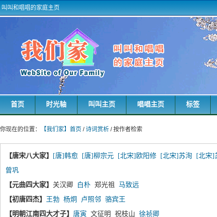
叫叫和唱唱的家庭主页
首页
时光轴
叫叫主页
唱唱主页
标签
你现在的位置：
【我们家】首页
/
诗词赏析
/ 按作者检索
【唐宋八大家】
[唐]韩愈
[唐]柳宗元
[北宋]欧阳修
[北宋]苏洵
[北宋
曾巩
【元曲四大家】
关汉卿
白朴
郑光祖
马致远
【初唐四杰】
王勃
杨炯
卢照邻
骆宾王
【明朝江南四大才子】
唐寅
文征明 祝枝山
徐祯卿