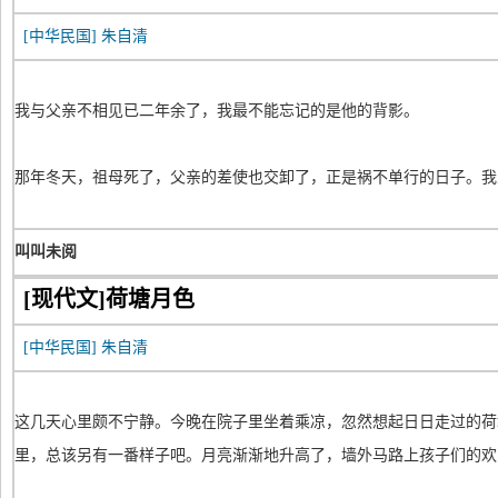
[中华民国]
朱自清
我与父亲不相见已二年余了，我最不能忘记的是他的背影。
那年冬天，祖母死了，父亲的差使也交卸了，正是祸不单行的日子。我
叫叫未阅
[现代文]荷塘月色
[中华民国]
朱自清
这几天心里颇不宁静。今晚在院子里坐着乘凉，忽然想起日日走过的荷
里，总该另有一番样子吧。月亮渐渐地升高了，墙外马路上孩子们的欢