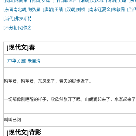
[民国]蒋荫棠
[民国]罗庸
[当代]郭沫若
[清朝]吴庆坻
[清朝]吴藻
[东
[东晋南北朝]陶弘景
[唐朝]王绩
[汉朝]刘桢
[南宋辽夏金]朱敦儒
[当
[当代]弗罗斯特
[不分朝代]佚名
[现代文]春
[中华民国]
朱自清
盼望着，盼望着，东风来了，春天的脚步近了。
一切都像刚睡醒的样子，欣欣然张开了眼。山朗润起来了，水涨起来了
叫叫已阅
[现代文]背影