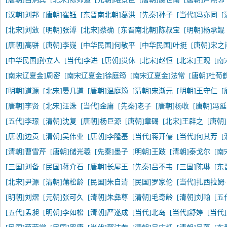
[汉朝]刘邦
[唐朝]崔钰
[东晋南北朝]葛洪
[先秦]孙子
[当代]冯亦同
[北宋]刘攽
[明朝]张溥
[北宋]蔡确
[东晋南北朝]陈叔宝
[明朝]杨承鲲
[唐朝]高骈
[唐朝]李嶷
[中华民国]何敬平
[中华民国]叶挺
[唐朝]宋之
[中华民国]孙立人
[当代]李进
[唐朝]贯休
[北宋]赵恒
[北宋]王观
[南
[南宋辽夏金]周密
[南宋辽夏金]徐庭筠
[南宋辽夏金]法常
[唐朝]杜荀
[明朝]道源
[北宋]晏几道
[唐朝]温庭筠
[清朝]宋渐元
[明朝]王守仁
[
[唐朝]李贤
[北宋]汪洙
[当代]金庸
[先秦]老子
[唐朝]杨收
[唐朝]冯
[五代]李璟
[清朝]沈复
[唐朝]杨巨源
[唐朝]章碣
[北宋]王辟之
[唐朝
[唐朝]边贡
[清朝]吴伟业
[唐朝]李隆基
[当代]蒋开儒
[当代]何其芳
[清朝]曹雪芹
[唐朝]储光羲
[先秦]墨子
[明朝]王跂
[清朝]泰戈尔
[南
[三国]刘备
[民国]蒋介石
[唐朝]长屋王
[先秦]吕不韦
[三国]陈琳
[东
[北宋]尹源
[清朝]蒲松龄
[民国]朱自清
[民国]罗家伦
[当代]扎西拉姆
[明朝]刘熠
[元朝]张可久
[清朝]朱彝尊
[清朝]毛奇龄
[清朝]刘翰
[五
[五代]孟昶
[明朝]李如松
[清朝]严遂成
[当代]北岛
[当代]舒婷
[当代