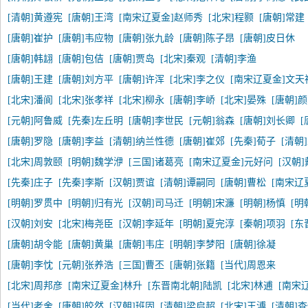
[清朝]黄遵宪
[唐朝]王湾
[南宋辽夏金]赵师秀
[北宋]程颢
[唐朝]常建
[唐朝]崔护
[唐朝]韦应物
[唐朝]张九龄
[唐朝]陈子昂
[唐朝]皮日休
[唐朝]韩翃
[唐朝]包佶
[唐朝]贾岛
[北宋]秦观
[清朝]李渔
[唐朝]王建
[唐朝]刘方平
[唐朝]许浑
[北宋]李之仪
[南宋辽夏金]文天
[北宋]潘阆
[北宋]张孝祥
[北宋]柳永
[唐朝]李峤
[北宋]晏殊
[唐朝]
[元朝]阿鲁威
[先秦]左丘明
[唐朝]李世民
[元朝]翁森
[唐朝]刘长卿
[
[唐朝]罗隐
[唐朝]李益
[清朝]纳兰性德
[唐朝]崔郊
[先秦]荀子
[清朝
[北宋]周敦颐
[明朝]魏学洢
[三国]诸葛亮
[南宋辽夏金]元好问
[汉朝
[先秦]庄子
[先秦]李斯
[汉朝]贾谊
[清朝]谭嗣同
[唐朝]曹松
[南宋辽
[明朝]罗贯中
[明朝]归有光
[汉朝]司马迁
[明朝]宋濂
[明朝]杨慎
[明
[汉朝]刘安
[北宋]梅尧臣
[汉朝]李延年
[明朝]夏完淳
[秦朝]项羽
[东
[唐朝]胡令能
[唐朝]黄巢
[唐朝]韦庄
[明朝]李梦阳
[唐朝]徐凝
[唐朝]李忱
[元朝]张养浩
[三国]曹丕
[唐朝]张籍
[当代]周恩来
[北宋]周邦彦
[南宋辽夏金]林升
[东晋南北朝]陆凯
[北宋]林逋
[南宋
[当代]老舍
[唐朝]皎然
[汉朝]班固
[清朝]梁启超
[北宋]王溥
[清朝]