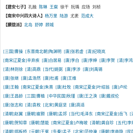
【建安七子】
孔融
陈琳
王粲
徐干 阮瑀 应玚 刘桢
【南宋中兴四大诗人】
杨万里
陆游
尤袤
范成大
【朦胧派】
北岛
舒婷
顾城
[三国]曹操
[东晋南北朝]陶渊明
[唐]张若虚
[清]纪晓岚
[南宋辽夏金]辛弃疾
[唐]白居易
[唐]李白
[唐]李绅
[唐]李贺
[清]李
[清]林则徐
[清]高鼎
[当代]姚弼
[唐]李涉
[唐]刘禹锡
[唐]张继
[唐]孟浩然
[唐]杜甫
[唐]王维
[唐]王翰
[南宋辽夏金]朱熹
[唐]杜牧
[南宋辽夏金]叶绍翁
[唐]卢纶
[唐]王昌龄
[三国]曹植
[中华民国]秋瑾
[唐]王之涣
[唐]戴叔伦
[唐]张志和
[清]袁枚
[北宋]黄庭坚
[唐]高适
[清朝]赵翼
[唐朝]崔颢
[唐朝]孟郊
[当代]毛泽东
[南宋辽夏金]岳飞
[唐朝]贺知章
[唐朝]慧能
[南宋辽夏金]卢梅坡
[清朝]龚自珍
[五代]李
[清朝]郑板桥
[元朝]王冕
[先秦]孟子
[北宋]范仲淹
[唐朝]李商隐
[民