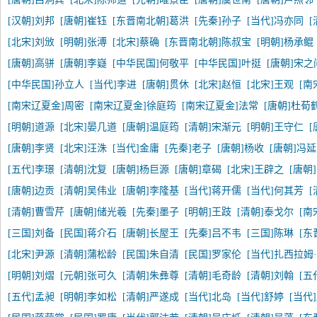
[汉朝]刘邦
[唐朝]崔钰
[东晋南北朝]葛洪
[先秦]孙子
[当代]冯亦同
[北宋]刘攽
[明朝]张溥
[北宋]蔡确
[东晋南北朝]陈叔宝
[明朝]杨承鲲
[唐朝]高骈
[唐朝]李嶷
[中华民国]何敬平
[中华民国]叶挺
[唐朝]宋之
[中华民国]孙立人
[当代]李进
[唐朝]贯休
[北宋]赵恒
[北宋]王观
[南
[南宋辽夏金]周密
[南宋辽夏金]徐庭筠
[南宋辽夏金]法常
[唐朝]杜荀
[明朝]道源
[北宋]晏几道
[唐朝]温庭筠
[清朝]宋渐元
[明朝]王守仁
[
[唐朝]李贤
[北宋]汪洙
[当代]金庸
[先秦]老子
[唐朝]杨收
[唐朝]冯
[五代]李璟
[清朝]沈复
[唐朝]杨巨源
[唐朝]章碣
[北宋]王辟之
[唐朝
[唐朝]边贡
[清朝]吴伟业
[唐朝]李隆基
[当代]蒋开儒
[当代]何其芳
[清朝]曹雪芹
[唐朝]储光羲
[先秦]墨子
[明朝]王跂
[清朝]泰戈尔
[南
[三国]刘备
[民国]蒋介石
[唐朝]长屋王
[先秦]吕不韦
[三国]陈琳
[东
[北宋]尹源
[清朝]蒲松龄
[民国]朱自清
[民国]罗家伦
[当代]扎西拉姆
[明朝]刘熠
[元朝]张可久
[清朝]朱彝尊
[清朝]毛奇龄
[清朝]刘翰
[五
[五代]孟昶
[明朝]李如松
[清朝]严遂成
[当代]北岛
[当代]舒婷
[当代