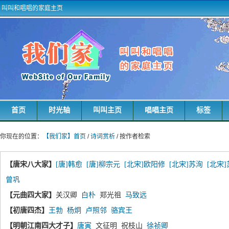
叫叫和唱唱的家庭主页
首页
时光轴
叫叫主页
唱唱主页
标签
你现在的位置：
【我们家】首页
/
诗词赏析
/ 按作者检索
【唐宋八大家】
[唐]韩愈
[唐]柳宗元
[北宋]欧阳修
[北宋]苏洵
[北宋
曾巩
【元曲四大家】
关汉卿
白朴
郑光祖
马致远
【初唐四杰】
王勃
杨炯
卢照邻
骆宾王
【明朝江南四大才子】
唐寅
文征明 祝枝山
徐祯卿