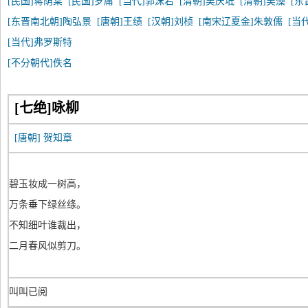
[民国]蒋荫棠
[民国]罗庸
[当代]郭沫若
[清朝]吴庆坻
[清朝]吴藻
[东
[东晋南北朝]陶弘景
[唐朝]王绩
[汉朝]刘桢
[南宋辽夏金]朱敦儒
[当
[当代]弗罗斯特
[不分朝代]佚名
[七绝]咏柳
[唐朝]
贺知章
碧玉妆成一树高，
万条垂下绿丝绦。
不知细叶谁裁出，
二月春风似剪刀。
叫叫已阅