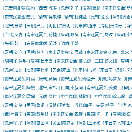
[东晋南北朝]吴均
[西晋]陈寿
[先秦]列子
[唐朝]曹邺
[南宋辽夏金]翁
[南宋辽夏金]曾几
[清朝]吴敬梓
[清朝]钱谦益
[元朝]脱脱
[清朝]周希
[北宋]苏麟
[唐朝]严武
[明朝]洪应明
[北宋]释道原
[清朝]张晋寿
[当
[当代]艾青
[南宋辽夏金]蒋捷
[唐朝]顾况
[南宋辽夏金]刘过
[唐朝]李
[先秦]韩非
[东晋南北朝]范晔
[明朝]王磐
[汉朝]刘向
[唐朝]林杰
[南宋辽夏金]刘辰翁
[南宋辽夏金]志南
[北宋
[明朝]许仲琳
[唐朝]杜审言
[南宋辽夏金]葛长庚
[三国]蔡文姬
[唐朝
[先秦]屈原
[唐朝]李建勋
[先秦]宋玉
[北宋]司马光
[东晋南北朝]刘义
[南宋辽夏金]叶茵
[唐朝]黄檗
[南宋辽夏金]释慧开
[明朝]冯梦龙
[明
[南宋辽夏金]唐婉
[北宋]宋祁
[民国]李叔同
[南宋辽夏金]姜夔
[明朝
[南宋辽夏金]雷震
[元朝]唐珙
[中华民国]林徽因
[中华民国]徐志摩
[
[汉朝]刘歆
[民国]鲁迅
[清朝]汪宜秋
[当代]海子
[先秦]曾子
[当代]
[俄]叶赛宁
[民国]戴望舒
[南宋辽夏金]祝穆
[民国]闻一多
[唐朝]魏征
[先秦]孔子
[清朝]曾国藩
[民国]臧克家
[清朝]王永彬
[东晋南北朝]王
[唐朝]吕洞宾
[北宋]陈师道
[元朝]睢景臣
[唐朝]虞世南
[唐朝]卢照邻