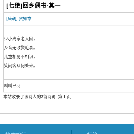
[七绝]回乡偶书·其一
[唐朝]
贺知章
少小离家老大回，
乡音无改鬓毛衰。
儿童相见不相识，
笑问客从何处来。
叫叫已阅
本站收录了该诗人的
2
首诗词 第
1
页