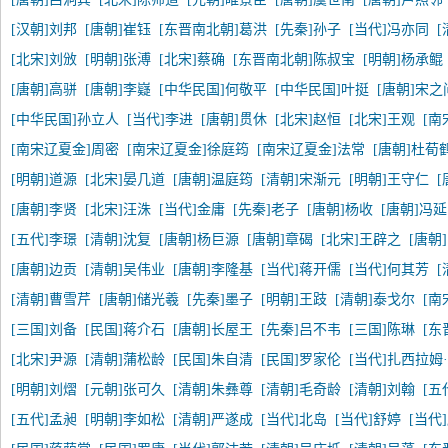
[汉朝]刘邦
[唐朝]崔钰
[东晋南北朝]葛洪
[先秦]孙子
[当代]冯亦同
[北宋]刘攽
[明朝]张溥
[北宋]蔡确
[东晋南北朝]陈叔宝
[明朝]杨承鲲
[唐朝]高骈
[唐朝]李嶷
[中华民国]何敬平
[中华民国]叶挺
[唐朝]宋之
[中华民国]孙立人
[当代]李进
[唐朝]贯休
[北宋]赵恒
[北宋]王观
[南
[南宋辽夏金]周密
[南宋辽夏金]徐庭筠
[南宋辽夏金]法常
[唐朝]杜荀
[明朝]道源
[北宋]晏几道
[唐朝]温庭筠
[清朝]宋渐元
[明朝]王守仁
[
[唐朝]李贤
[北宋]汪洙
[当代]金庸
[先秦]老子
[唐朝]杨收
[唐朝]冯
[五代]李璟
[清朝]沈复
[唐朝]杨巨源
[唐朝]章碣
[北宋]王辟之
[唐朝
[唐朝]边贡
[清朝]吴伟业
[唐朝]李隆基
[当代]蒋开儒
[当代]何其芳
[清朝]曹雪芹
[唐朝]储光羲
[先秦]墨子
[明朝]王跂
[清朝]泰戈尔
[南
[三国]刘备
[民国]蒋介石
[唐朝]长屋王
[先秦]吕不韦
[三国]陈琳
[东
[北宋]尹源
[清朝]蒲松龄
[民国]朱自清
[民国]罗家伦
[当代]扎西拉姆
[明朝]刘熠
[元朝]张可久
[清朝]朱彝尊
[清朝]毛奇龄
[清朝]刘翰
[五
[五代]孟昶
[明朝]李如松
[清朝]严遂成
[当代]北岛
[当代]舒婷
[当代