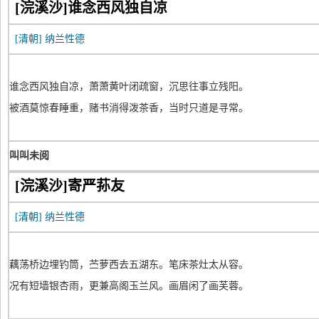
[浣溪沙]谁念西风独自凉
[清朝]
纳兰性德
谁念西风独自凉，萧萧黄叶闭疏窗，沉思往事立残阳。
被酒莫惊春睡重，赌书消得泼茶香，当时只道是寻常。
叫叫未阅
[浣溪沙]寄严荪友
[清朝]
纳兰性德
藕荡桥边埋钓筒，苎萝西去五湖东。笔床茶灶太从容。
况有短墙银杏雨，更兼高阁玉兰风。画眉闲了画芙蓉。