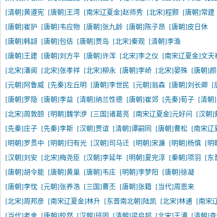
[清朝]黄遵宪
[唐朝]王湾
[南宋辽夏金]赵师秀
[北宋]程颢
[唐朝]常建
[唐朝]崔护
[唐朝]韦应物
[唐朝]张九龄
[唐朝]陈子昂
[唐朝]皮日休
[唐朝]韩翃
[唐朝]包佶
[唐朝]贾岛
[北宋]秦观
[清朝]李渔
[唐朝]王建
[唐朝]刘方平
[唐朝]许浑
[北宋]李之仪
[南宋辽夏金]文天
[北宋]潘阆
[北宋]张孝祥
[北宋]柳永
[唐朝]李峤
[北宋]晏殊
[唐朝]
[元朝]阿鲁威
[先秦]左丘明
[唐朝]李世民
[元朝]翁森
[唐朝]刘长卿
[
[唐朝]罗隐
[唐朝]李益
[清朝]纳兰性德
[唐朝]崔郊
[先秦]荀子
[清朝
[北宋]周敦颐
[明朝]魏学洢
[三国]诸葛亮
[南宋辽夏金]元好问
[汉朝
[先秦]庄子
[先秦]李斯
[汉朝]贾谊
[清朝]谭嗣同
[唐朝]曹松
[南宋辽
[明朝]罗贯中
[明朝]归有光
[汉朝]司马迁
[明朝]宋濂
[明朝]杨慎
[明
[汉朝]刘安
[北宋]梅尧臣
[汉朝]李延年
[明朝]夏完淳
[秦朝]项羽
[东
[唐朝]胡令能
[唐朝]黄巢
[唐朝]韦庄
[明朝]李梦阳
[唐朝]徐凝
[唐朝]李忱
[元朝]张养浩
[三国]曹丕
[唐朝]张籍
[当代]周恩来
[北宋]周邦彦
[南宋辽夏金]林升
[东晋南北朝]陆凯
[北宋]林逋
[南宋
[当代]老舍
[唐朝]皎然
[汉朝]班固
[清朝]梁启超
[北宋]王溥
[清朝]