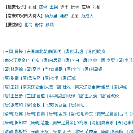
【建安七子】
孔融
陈琳
王粲
徐干 阮瑀 应玚 刘桢
【南宋中兴四大诗人】
杨万里
陆游
尤袤
范成大
【朦胧派】
北岛
舒婷
顾城
[三国]曹操
[东晋南北朝]陶渊明
[唐]张若虚
[清]纪晓岚
[南宋辽夏金]辛弃疾
[唐]白居易
[唐]李白
[唐]李绅
[唐]李贺
[清]李
[清]林则徐
[清]高鼎
[当代]姚弼
[唐]李涉
[唐]刘禹锡
[唐]张继
[唐]孟浩然
[唐]杜甫
[唐]王维
[唐]王翰
[南宋辽夏金]朱熹
[唐]杜牧
[南宋辽夏金]叶绍翁
[唐]卢纶
[唐]王昌龄
[三国]曹植
[中华民国]秋瑾
[唐]王之涣
[唐]戴叔伦
[唐]张志和
[清]袁枚
[北宋]黄庭坚
[唐]高适
[清朝]赵翼
[唐朝]崔颢
[唐朝]孟郊
[当代]毛泽东
[南宋辽夏金]岳飞
[唐朝]贺知章
[唐朝]慧能
[南宋辽夏金]卢梅坡
[清朝]龚自珍
[五代]李
[清朝]郑板桥
[元朝]王冕
[先秦]孟子
[北宋]范仲淹
[唐朝]李商隐
[民