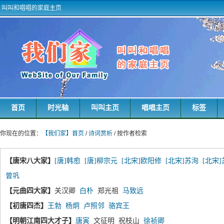
叫叫和唱唱的家庭主页
首页
时光轴
叫叫主页
唱唱主页
标签
你现在的位置：
【我们家】首页
/
诗词赏析
/ 按作者检索
【唐宋八大家】
[唐]韩愈
[唐]柳宗元
[北宋]欧阳修
[北宋]苏洵
[北宋
曾巩
【元曲四大家】
关汉卿
白朴
郑光祖
马致远
【初唐四杰】
王勃
杨炯
卢照邻
骆宾王
【明朝江南四大才子】
唐寅
文征明 祝枝山
徐祯卿