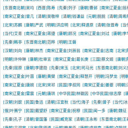
[东晋南北朝]吴均
[西晋]陈寿
[先秦]列子
[唐朝]曹邺
[南宋辽夏金]翁
[南宋辽夏金]曾几
[清朝]吴敬梓
[清朝]钱谦益
[元朝]脱脱
[清朝]周希
[北宋]苏麟
[唐朝]严武
[明朝]洪应明
[北宋]释道原
[清朝]张晋寿
[当
[当代]艾青
[南宋辽夏金]蒋捷
[唐朝]顾况
[南宋辽夏金]刘过
[唐朝]李
[先秦]韩非
[东晋南北朝]范晔
[明朝]王磐
[汉朝]刘向
[唐朝]林杰
[南宋辽夏金]刘辰翁
[南宋辽夏金]志南
[北宋
[明朝]许仲琳
[唐朝]杜审言
[南宋辽夏金]葛长庚
[三国]蔡文姬
[唐朝
[先秦]屈原
[唐朝]李建勋
[先秦]宋玉
[北宋]司马光
[东晋南北朝]刘义
[南宋辽夏金]叶茵
[唐朝]黄檗
[南宋辽夏金]释慧开
[明朝]冯梦龙
[明
[南宋辽夏金]唐婉
[北宋]宋祁
[民国]李叔同
[南宋辽夏金]姜夔
[明朝
[南宋辽夏金]雷震
[元朝]唐珙
[中华民国]林徽因
[中华民国]徐志摩
[
[汉朝]刘歆
[民国]鲁迅
[清朝]汪宜秋
[当代]海子
[先秦]曾子
[当代]
[俄]叶赛宁
[民国]戴望舒
[南宋辽夏金]祝穆
[民国]闻一多
[唐朝]魏征
[先秦]孔子
[清朝]曾国藩
[民国]臧克家
[清朝]王永彬
[东晋南北朝]王
[唐朝]吕洞宾
[北宋]陈师道
[元朝]睢景臣
[唐朝]虞世南
[唐朝]卢照邻