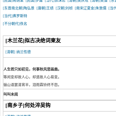
[民国]蒋荫棠
[民国]罗庸
[当代]郭沫若
[清朝]吴庆坻
[清朝]吴藻
[东
[东晋南北朝]陶弘景
[唐朝]王绩
[汉朝]刘桢
[南宋辽夏金]朱敦儒
[当
[当代]弗罗斯特
[不分朝代]佚名
[木兰花]拟古决绝词柬友
[清朝]
纳兰性德
人生若只如初见，何事秋风悲画扇。
等闲变却故人心，却道故人心易变。
骊山语罢清宵半，泪雨霖铃终不怨。
叫叫未阅
[南乡子]何处淬吴钩