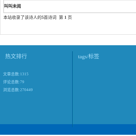
叫叫未阅
本站收录了该诗人的
5
首诗词 第
1
页
热文排行
tags/标签
文章总数:1315
评论总数:79
浏览总数:270449