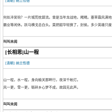
[清朝]
纳兰性德
何处淬吴钩？一片城荒枕碧流。曾是当年龙战地，飕飕。塞草霜风满地
霸业等闲休。跃马横戈总白头。莫把韶华轻换了，封侯。多少英雄只废
叫叫未阅
[长相思]山一程
[清朝]
纳兰性德
山一程，水一程，身向榆关那畔行，夜深千帐灯。
风一更，雪一更，聒碎乡心梦不成，故园无此声。
叫叫未阅