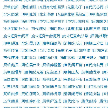
[汉朝]刘邦
[唐朝]崔钰
[东晋南北朝]葛洪
[先秦]孙子
[当代]冯亦同
[北宋]刘攽
[明朝]张溥
[北宋]蔡确
[东晋南北朝]陈叔宝
[明朝]杨承鲲
[唐朝]高骈
[唐朝]李嶷
[中华民国]何敬平
[中华民国]叶挺
[唐朝]宋之
[中华民国]孙立人
[当代]李进
[唐朝]贯休
[北宋]赵恒
[北宋]王观
[南
[南宋辽夏金]周密
[南宋辽夏金]徐庭筠
[南宋辽夏金]法常
[唐朝]杜荀
[明朝]道源
[北宋]晏几道
[唐朝]温庭筠
[清朝]宋渐元
[明朝]王守仁
[
[唐朝]李贤
[北宋]汪洙
[当代]金庸
[先秦]老子
[唐朝]杨收
[唐朝]冯
[五代]李璟
[清朝]沈复
[唐朝]杨巨源
[唐朝]章碣
[北宋]王辟之
[唐朝
[唐朝]边贡
[清朝]吴伟业
[唐朝]李隆基
[当代]蒋开儒
[当代]何其芳
[清朝]曹雪芹
[唐朝]储光羲
[先秦]墨子
[明朝]王跂
[清朝]泰戈尔
[南
[三国]刘备
[民国]蒋介石
[唐朝]长屋王
[先秦]吕不韦
[三国]陈琳
[东
[北宋]尹源
[清朝]蒲松龄
[民国]朱自清
[民国]罗家伦
[当代]扎西拉姆
[明朝]刘熠
[元朝]张可久
[清朝]朱彝尊
[清朝]毛奇龄
[清朝]刘翰
[五
[五代]孟昶
[明朝]李如松
[清朝]严遂成
[当代]北岛
[当代]舒婷
[当代