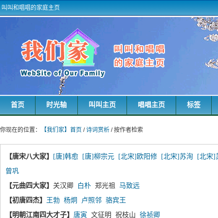
叫叫和唱唱的家庭主页
首页
时光轴
叫叫主页
唱唱主页
标签
你现在的位置：
【我们家】首页
/
诗词赏析
/ 按作者检索
【唐宋八大家】
[唐]韩愈
[唐]柳宗元
[北宋]欧阳修
[北宋]苏洵
[北宋
曾巩
【元曲四大家】
关汉卿
白朴
郑光祖
马致远
【初唐四杰】
王勃
杨炯
卢照邻
骆宾王
【明朝江南四大才子】
唐寅
文征明 祝枝山
徐祯卿