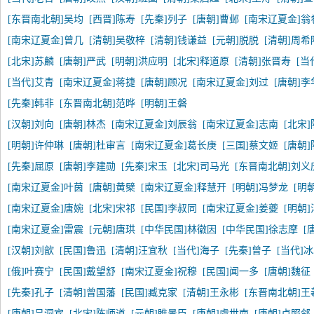
[东晋南北朝]吴均
[西晋]陈寿
[先秦]列子
[唐朝]曹邺
[南宋辽夏金]翁
[南宋辽夏金]曾几
[清朝]吴敬梓
[清朝]钱谦益
[元朝]脱脱
[清朝]周希
[北宋]苏麟
[唐朝]严武
[明朝]洪应明
[北宋]释道原
[清朝]张晋寿
[当
[当代]艾青
[南宋辽夏金]蒋捷
[唐朝]顾况
[南宋辽夏金]刘过
[唐朝]李
[先秦]韩非
[东晋南北朝]范晔
[明朝]王磐
[汉朝]刘向
[唐朝]林杰
[南宋辽夏金]刘辰翁
[南宋辽夏金]志南
[北宋
[明朝]许仲琳
[唐朝]杜审言
[南宋辽夏金]葛长庚
[三国]蔡文姬
[唐朝
[先秦]屈原
[唐朝]李建勋
[先秦]宋玉
[北宋]司马光
[东晋南北朝]刘义
[南宋辽夏金]叶茵
[唐朝]黄檗
[南宋辽夏金]释慧开
[明朝]冯梦龙
[明
[南宋辽夏金]唐婉
[北宋]宋祁
[民国]李叔同
[南宋辽夏金]姜夔
[明朝
[南宋辽夏金]雷震
[元朝]唐珙
[中华民国]林徽因
[中华民国]徐志摩
[
[汉朝]刘歆
[民国]鲁迅
[清朝]汪宜秋
[当代]海子
[先秦]曾子
[当代]
[俄]叶赛宁
[民国]戴望舒
[南宋辽夏金]祝穆
[民国]闻一多
[唐朝]魏征
[先秦]孔子
[清朝]曾国藩
[民国]臧克家
[清朝]王永彬
[东晋南北朝]王
[唐朝]吕洞宾
[北宋]陈师道
[元朝]睢景臣
[唐朝]虞世南
[唐朝]卢照邻