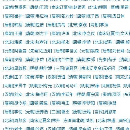
[清朝]黄遵宪
[唐朝]王湾
[南宋辽夏金]赵师秀
[北宋]程颢
[唐朝]常建
[唐朝]崔护
[唐朝]韦应物
[唐朝]张九龄
[唐朝]陈子昂
[唐朝]皮日休
[唐朝]韩翃
[唐朝]包佶
[唐朝]贾岛
[北宋]秦观
[清朝]李渔
[唐朝]王建
[唐朝]刘方平
[唐朝]许浑
[北宋]李之仪
[南宋辽夏金]文天
[北宋]潘阆
[北宋]张孝祥
[北宋]柳永
[唐朝]李峤
[北宋]晏殊
[唐朝]
[元朝]阿鲁威
[先秦]左丘明
[唐朝]李世民
[元朝]翁森
[唐朝]刘长卿
[
[唐朝]罗隐
[唐朝]李益
[清朝]纳兰性德
[唐朝]崔郊
[先秦]荀子
[清朝
[北宋]周敦颐
[明朝]魏学洢
[三国]诸葛亮
[南宋辽夏金]元好问
[汉朝
[先秦]庄子
[先秦]李斯
[汉朝]贾谊
[清朝]谭嗣同
[唐朝]曹松
[南宋辽
[明朝]罗贯中
[明朝]归有光
[汉朝]司马迁
[明朝]宋濂
[明朝]杨慎
[明
[汉朝]刘安
[北宋]梅尧臣
[汉朝]李延年
[明朝]夏完淳
[秦朝]项羽
[东
[唐朝]胡令能
[唐朝]黄巢
[唐朝]韦庄
[明朝]李梦阳
[唐朝]徐凝
[唐朝]李忱
[元朝]张养浩
[三国]曹丕
[唐朝]张籍
[当代]周恩来
[北宋]周邦彦
[南宋辽夏金]林升
[东晋南北朝]陆凯
[北宋]林逋
[南宋
[当代]老舍
[唐朝]皎然
[汉朝]班固
[清朝]梁启超
[北宋]王溥
[清朝]