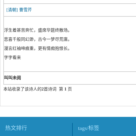
[清朝]
曹雪芹
浮生着甚苦奔忙，盛席华筵终散场。
悲喜千般同幻渺，古今一梦尽荒唐。
漫言红袖啼痕重，更有情痴抱恨长。
字字看来
叫叫未阅
本站收录了该诗人的
2
首诗词 第
1
页
热文排行
tags/标签