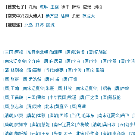
【建安七子】
孔融
陈琳
王粲
徐干 阮瑀 应玚 刘桢
【南宋中兴四大诗人】
杨万里
陆游
尤袤
范成大
【朦胧派】
北岛
舒婷
顾城
[三国]曹操
[东晋南北朝]陶渊明
[唐]张若虚
[清]纪晓岚
[南宋辽夏金]辛弃疾
[唐]白居易
[唐]李白
[唐]李绅
[唐]李贺
[清]李
[清]林则徐
[清]高鼎
[当代]姚弼
[唐]李涉
[唐]刘禹锡
[唐]张继
[唐]孟浩然
[唐]杜甫
[唐]王维
[唐]王翰
[南宋辽夏金]朱熹
[唐]杜牧
[南宋辽夏金]叶绍翁
[唐]卢纶
[唐]王昌龄
[三国]曹植
[中华民国]秋瑾
[唐]王之涣
[唐]戴叔伦
[唐]张志和
[清]袁枚
[北宋]黄庭坚
[唐]高适
[清朝]赵翼
[唐朝]崔颢
[唐朝]孟郊
[当代]毛泽东
[南宋辽夏金]岳飞
[唐朝]贺知章
[唐朝]慧能
[南宋辽夏金]卢梅坡
[清朝]龚自珍
[五代]李
[清朝]郑板桥
[元朝]王冕
[先秦]孟子
[北宋]范仲淹
[唐朝]李商隐
[民