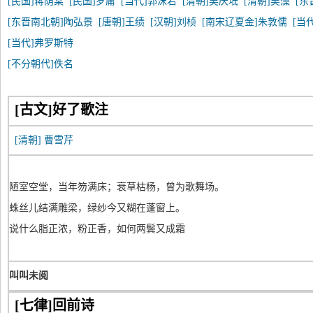
[民国]蒋荫棠
[民国]罗庸
[当代]郭沫若
[清朝]吴庆坻
[清朝]吴藻
[东
[东晋南北朝]陶弘景
[唐朝]王绩
[汉朝]刘桢
[南宋辽夏金]朱敦儒
[当
[当代]弗罗斯特
[不分朝代]佚名
[古文]好了歌注
[清朝]
曹雪芹
陋室空堂，当年笏满床；衰草枯杨，曾为歌舞场。
蛛丝儿结满雕梁，绿纱今又糊在蓬窗上。
说什么脂正浓，粉正香，如何两鬓又成霜
叫叫未阅
[七律]回前诗