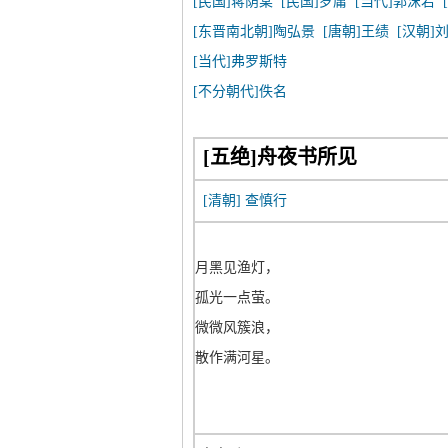
[民国]蒋荫棠
[民国]罗庸
[当代]郭沫若
[东晋南北朝]陶弘景
[唐朝]王绩
[汉朝]
[当代]弗罗斯特
[不分朝代]佚名
[五绝]舟夜书所见
[清朝]
查慎行
月黑见渔灯，
孤光一点萤。
微微风簇浪，
散作满河星。