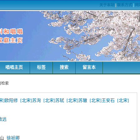
关于本站
|
联系方式
|
网
唱唱主页
标签
搜索
留言本
者检索
宋]欧阳修
[北宋]苏洵
[北宋]苏轼
[北宋]苏辙
[北宋]王安石
[北宋]
致远
枝山
徐祯卿