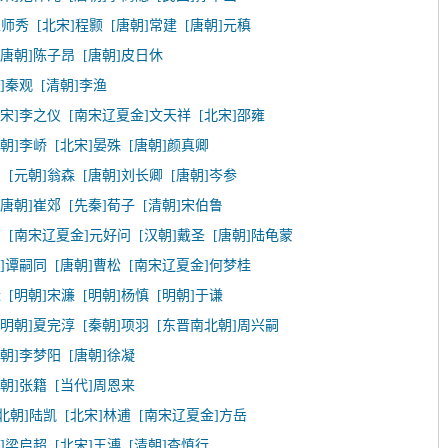
赵师秀
[北宋]程颢
[唐朝]常建
[唐朝]元稹
[唐朝]陈子昂
[唐朝]皮日休
]秦观
[清朝]李渔
北宋]李之仪
[南宋辽夏金]文天祥
[北宋]邵雍
唐朝]李峤
[北宋]晏殊
[唐朝]颜真卿
民
[元朝]翁森
[唐朝]刘长卿
[唐朝]岑参
[唐朝]崔郊
[先秦]荀子
[清朝]宋伯鲁
亮
[南宋辽夏金]元好问
[汉朝]戴圣
[唐朝]陆龟蒙
朝]谭嗣同
[唐朝]曹松
[南宋辽夏金]何梦桂
迁
[明朝]宋濂
[明朝]杨慎
[明朝]于谦
[明朝]夏完淳
[秦朝]项羽
[东晋南北朝]周兴嗣
明朝]李梦阳
[唐朝]徐凝
唐朝]张籍
[当代]周恩来
北朝]陆凯
[北宋]林逋
[南宋辽夏金]方岳
朝]梁启超
[北宋]王溥
[清朝]查慎行