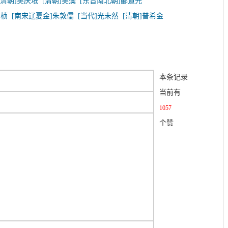
[清朝]吴庆坻
[清朝]吴藻
[东晋南北朝]郦道元
刘桢
[南宋辽夏金]朱敦儒
[当代]光未然
[清朝]普希金
本条记录
当前有
1057
个赞