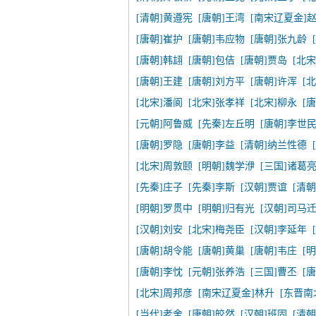
[清朝]黄遵宪
[唐朝]王湾
[南宋辽夏金]
[唐朝]崔护
[唐朝]韦应物
[唐朝]张九龄
[唐朝]韩翃
[唐朝]包佶
[唐朝]贾岛
[北宋
[唐朝]王建
[唐朝]刘方平
[唐朝]许浑
[
[北宋]潘阆
[北宋]张孝祥
[北宋]柳永
[
[元朝]阿鲁威
[先秦]左丘明
[唐朝]李世
[唐朝]罗隐
[唐朝]李益
[清朝]纳兰性德
[北宋]周敦颐
[明朝]魏学洢
[三国]诸葛
[先秦]庄子
[先秦]李斯
[汉朝]贾谊
[清
[明朝]罗贯中
[明朝]归有光
[汉朝]司马
[汉朝]刘安
[北宋]梅尧臣
[汉朝]李延年
[唐朝]胡令能
[唐朝]黄巢
[唐朝]韦庄
[
[唐朝]李忱
[元朝]张养浩
[三国]曹丕
[
[北宋]周邦彦
[南宋辽夏金]林升
[东晋南
[当代]老舍
[唐朝]皎然
[汉朝]班固
[清