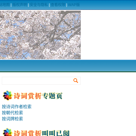
站地图
|
版权声明
|
安全与隐私
|
查看权限
|
WAP版
按诗词作者检索
按朝代检索
按词牌检索