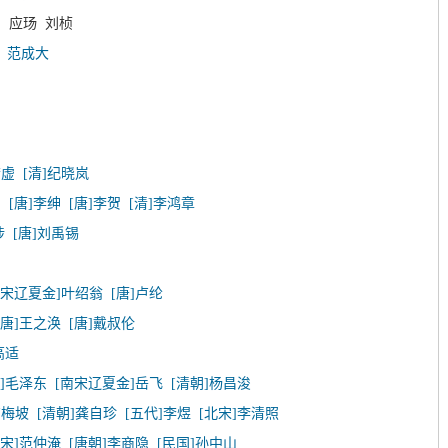
 应玚 刘桢
袤
范成大
若虚
[清]纪晓岚
白
[唐]李绅
[唐]李贺
[清]李鸿章
涉
[唐]刘禹锡
南宋辽夏金]叶绍翁
[唐]卢纶
[唐]王之涣
[唐]戴叔伦
高适
代]毛泽东
[南宋辽夏金]岳飞
[清朝]杨昌浚
卢梅坡
[清朝]龚自珍
[五代]李煜
[北宋]李清照
北宋]范仲淹
[唐朝]李商隐
[民国]孙中山