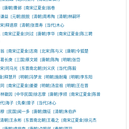
子
[唐朝]曹邺
[南宋辽夏金]翁卷
钱谦益
[元朝]脱脱
[清朝]周希陶
[清朝]林嗣环
北宋]释道原
[清朝]张晋寿
[当代]木心
况
[南宋辽夏金]刘过
[唐朝]李华
[南宋辽夏金]陈三聘
磐
辰翁
[南宋辽夏金]志南
[北宋]陈与义
[唐朝]令狐楚
]葛长庚
[三国]蔡文姬
[唐朝]陈陶
[明朝]张岱
北宋]司马光
[东晋南北朝]刘义庆
[当代]陈毅
金]释慧开
[明朝]冯梦龙
[明朝]施耐庵
[明朝]李东阳
叔同
[南宋辽夏金]姜夔
[明朝]汤显祖
[明朝]王在晋
]林徽因
[中华民国]徐志摩
[唐朝]李颀
[南宋辽夏金]陈普
当代]海子
[先秦]曾子
[当代]冰心
祝穆
[民国]闻一多
[唐朝]魏征
[清朝]朱伯庐
[清朝]王永彬
[东晋南北朝]王羲之
[南宋辽夏金]徐元杰
臣
[唐朝]虞世南
[唐朝]卢照邻
[秦朝]项羽