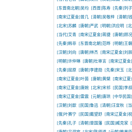
[东晋南北朝]吴均
[西晋]陈寿
[先秦]列
[南宋辽夏金]曾几
[清朝]吴敬梓
[清朝]
[北宋]苏麟
[唐朝]严武
[明朝]洪应明
[
[当代]艾青
[南宋辽夏金]蒋捷
[唐朝]顾
[先秦]韩非
[东晋南北朝]范晔
[明朝]王
[汉朝]刘向
[唐朝]林杰
[南宋辽夏金]刘
[明朝]许仲琳
[唐朝]杜审言
[南宋辽夏金
[先秦]屈原
[唐朝]李建勋
[先秦]宋玉
[
[南宋辽夏金]叶茵
[唐朝]黄檗
[南宋辽夏
[南宋辽夏金]唐婉
[北宋]宋祁
[民国]李
[南宋辽夏金]雷震
[元朝]唐珙
[中华民国
[汉朝]刘歆
[民国]鲁迅
[清朝]汪宜秋
[
[俄]叶赛宁
[民国]戴望舒
[南宋辽夏金]
[先秦]孔子
[清朝]曾国藩
[民国]臧克家
[唐朝]吕洞宾
[北宋]陈师道
[元朝]睢景