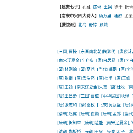
【建安七子】
孔融
陈琳
王粲
徐干 阮瑀
【南宋中兴四大诗人】
杨万里
陆游
尤
【朦胧派】
北岛
舒婷
顾城
[三国]曹操
[东晋南北朝]陶渊明
[唐]张
[南宋辽夏金]辛弃疾
[唐]白居易
[唐]李
[清]林则徐
[清]高鼎
[当代]姚弼
[唐]李
[唐]张继
[唐]孟浩然
[唐]杜甫
[唐]王维
[唐]王翰
[南宋辽夏金]朱熹
[唐]杜牧
[
[唐]王昌龄
[三国]曹植
[中华民国]秋瑾
[唐]张志和
[清]袁枚
[北宋]黄庭坚
[唐]
[清朝]赵翼
[唐朝]崔颢
[唐朝]孟郊
[当
[唐朝]贺知章
[唐朝]慧能
[南宋辽夏金]
[清朝]郑板桥
[元朝]王冕
[先秦]孟子
[