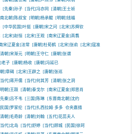
洪
[先秦]孙子
[当代]冯亦同
[清朝]王士祯
晋南北朝]陈叔宝
[明朝]杨承鲲
[明朝]钱福
平
[中华民国]叶挺
[唐朝]宋之问
[北宋]苏舜钦
休
[北宋]赵恒
[北宋]王观
[南宋辽夏金]高翥
[南宋辽夏金]法常
[唐朝]杜荀鹤
[北宋]张俞
[北宋]寇准
[清朝]宋渐元
[明朝]王守仁
[唐朝]张谓
]老子
[唐朝]杨收
[唐朝]冯延已
唐朝]章碣
[北宋]王辟之
[唐朝]张巡
[当代]蒋开儒
[当代]何其芳
[清朝]张之洞
[明朝]王跂
[清朝]泰戈尔
[南宋辽夏金]郑思肖
[先秦]吕不韦
[三国]陈琳
[东晋南北朝]沈约
[民国]罗家伦
[当代]扎西拉姆·多多
仓央嘉措
[清朝]毛奇龄
[清朝]刘翰
[五代]花蕊夫人
[当代]北岛
[当代]舒婷
[当代]顾城
[民国]徐珂