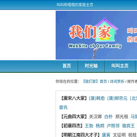
叫叫和唱唱的家庭主页
首页
时光轴
叫叫主页
你现在的位置：
【我们家】首页
/
诗词赏析
/ 按作
【唐宋八大家】
[唐]韩愈
[唐]柳宗元
[北
曾巩
【元曲四大家】
关汉卿
白朴
郑光祖
马
【初唐四杰】
王勃
杨炯
卢照邻
骆宾王
【明朝江南四大才子】
唐寅
文征明 祝