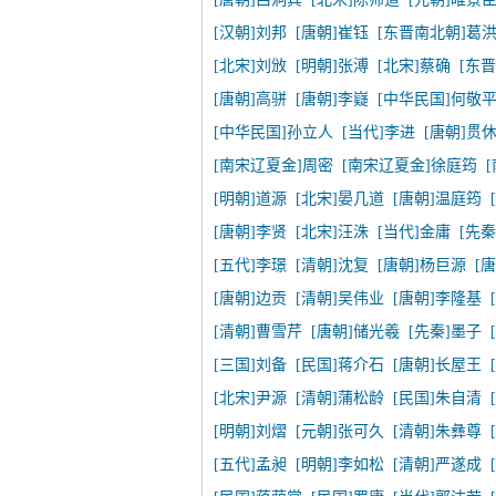
[汉朝]刘邦
[唐朝]崔钰
[东晋南北朝]葛
[北宋]刘攽
[明朝]张溥
[北宋]蔡确
[东
[唐朝]高骈
[唐朝]李嶷
[中华民国]何敬
[中华民国]孙立人
[当代]李进
[唐朝]贯
[南宋辽夏金]周密
[南宋辽夏金]徐庭筠
[明朝]道源
[北宋]晏几道
[唐朝]温庭筠
[唐朝]李贤
[北宋]汪洙
[当代]金庸
[先秦
[五代]李璟
[清朝]沈复
[唐朝]杨巨源
[
[唐朝]边贡
[清朝]吴伟业
[唐朝]李隆基
[清朝]曹雪芹
[唐朝]储光羲
[先秦]墨子
[三国]刘备
[民国]蒋介石
[唐朝]长屋王
[北宋]尹源
[清朝]蒲松龄
[民国]朱自清
[明朝]刘熠
[元朝]张可久
[清朝]朱彝尊
[五代]孟昶
[明朝]李如松
[清朝]严遂成