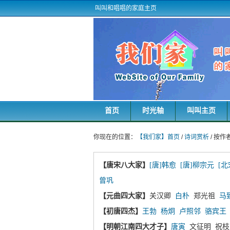
叫叫和唱唱的家庭主页
首页
时光轴
叫叫主页
你现在的位置：
【我们家】首页
/
诗词赏析
/ 按作
【唐宋八大家】
[唐]韩愈
[唐]柳宗元
[北
曾巩
【元曲四大家】
关汉卿
白朴
郑光祖
马
【初唐四杰】
王勃
杨炯
卢照邻
骆宾王
【明朝江南四大才子】
唐寅
文征明 祝