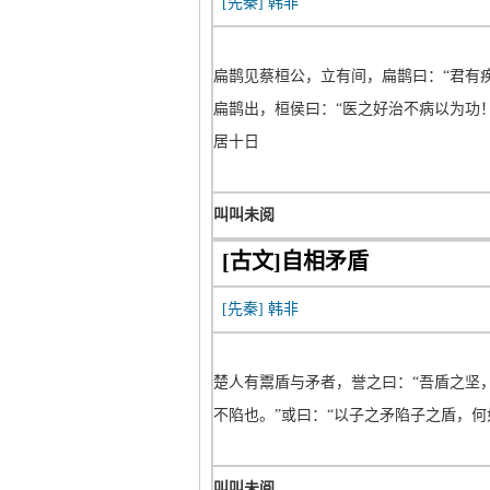
[先秦]
韩非
扁鹊见蔡桓公，立有间，扁鹊曰：“君有疾
扁鹊出，桓侯曰：“医之好治不病以为功！
居十日
叫叫未阅
[古文]自相矛盾
[先秦]
韩非
楚人有鬻盾与矛者，誉之曰：“吾盾之坚
不陷也。”或曰：“以子之矛陷子之盾，何
叫叫未阅