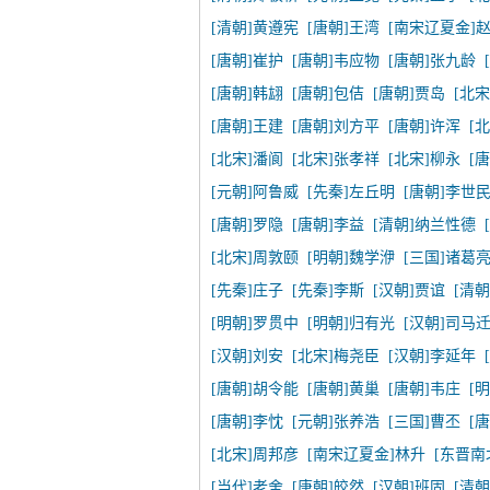
[清朝]黄遵宪
[唐朝]王湾
[南宋辽夏金]
[唐朝]崔护
[唐朝]韦应物
[唐朝]张九龄
[唐朝]韩翃
[唐朝]包佶
[唐朝]贾岛
[北宋
[唐朝]王建
[唐朝]刘方平
[唐朝]许浑
[
[北宋]潘阆
[北宋]张孝祥
[北宋]柳永
[
[元朝]阿鲁威
[先秦]左丘明
[唐朝]李世
[唐朝]罗隐
[唐朝]李益
[清朝]纳兰性德
[北宋]周敦颐
[明朝]魏学洢
[三国]诸葛
[先秦]庄子
[先秦]李斯
[汉朝]贾谊
[清
[明朝]罗贯中
[明朝]归有光
[汉朝]司马
[汉朝]刘安
[北宋]梅尧臣
[汉朝]李延年
[唐朝]胡令能
[唐朝]黄巢
[唐朝]韦庄
[
[唐朝]李忱
[元朝]张养浩
[三国]曹丕
[
[北宋]周邦彦
[南宋辽夏金]林升
[东晋南
[当代]老舍
[唐朝]皎然
[汉朝]班固
[清