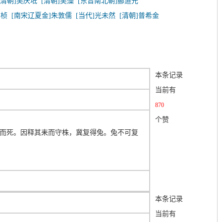
[清朝]吴庆坻
[清朝]吴藻
[东晋南北朝]郦道元
刘桢
[南宋辽夏金]朱敦儒
[当代]光未然
[清朝]普希金
本条记录
当前有
870
个赞
而死。因释其耒而守株，冀复得兔。兔不可复
本条记录
当前有