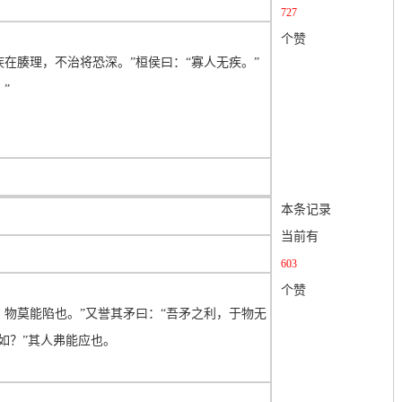
727
个赞
在腠理，不治将恐深。”桓侯曰：“寡人无疾。”
”
本条记录
当前有
603
个赞
，物莫能陷也。”又誉其矛曰：“吾矛之利，于物无
如？”其人弗能应也。