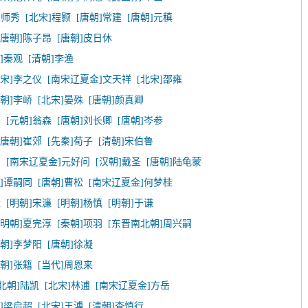
赵师秀
[北宋]程颢
[唐朝]常建
[唐朝]元稹
[唐朝]陈子昂
[唐朝]皮日休
]秦观
[清朝]李渔
北宋]李之仪
[南宋辽夏金]文天祥
[北宋]邵雍
唐朝]李峤
[北宋]晏殊
[唐朝]颜真卿
民
[元朝]翁森
[唐朝]刘长卿
[唐朝]岑参
[唐朝]崔郊
[先秦]荀子
[清朝]宋伯鲁
亮
[南宋辽夏金]元好问
[汉朝]戴圣
[唐朝]陆龟蒙
朝]谭嗣同
[唐朝]曹松
[南宋辽夏金]何梦桂
迁
[明朝]宋濂
[明朝]杨慎
[明朝]于谦
[明朝]夏完淳
[秦朝]项羽
[东晋南北朝]周兴嗣
明朝]李梦阳
[唐朝]徐凝
唐朝]张籍
[当代]周恩来
北朝]陆凯
[北宋]林逋
[南宋辽夏金]方岳
朝]梁启超
[北宋]王溥
[清朝]查慎行