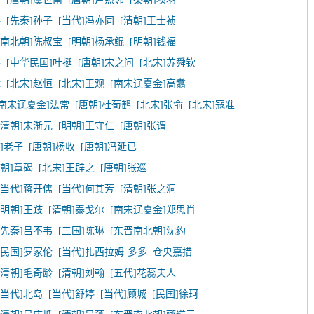
洪
[先秦]孙子
[当代]冯亦同
[清朝]王士祯
晋南北朝]陈叔宝
[明朝]杨承鲲
[明朝]钱福
平
[中华民国]叶挺
[唐朝]宋之问
[北宋]苏舜钦
休
[北宋]赵恒
[北宋]王观
[南宋辽夏金]高翥
[南宋辽夏金]法常
[唐朝]杜荀鹤
[北宋]张俞
[北宋]寇准
[清朝]宋渐元
[明朝]王守仁
[唐朝]张谓
]老子
[唐朝]杨收
[唐朝]冯延已
唐朝]章碣
[北宋]王辟之
[唐朝]张巡
[当代]蒋开儒
[当代]何其芳
[清朝]张之洞
[明朝]王跂
[清朝]泰戈尔
[南宋辽夏金]郑思肖
[先秦]吕不韦
[三国]陈琳
[东晋南北朝]沈约
[民国]罗家伦
[当代]扎西拉姆·多多
仓央嘉措
[清朝]毛奇龄
[清朝]刘翰
[五代]花蕊夫人
[当代]北岛
[当代]舒婷
[当代]顾城
[民国]徐珂