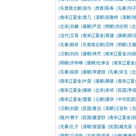
[东晋南北朝]吴均
[西晋]陈寿
[先秦]列
[南宋辽夏金]曾几
[清朝]吴敬梓
[清朝]
[北宋]苏麟
[唐朝]严武
[明朝]洪应明
[
[当代]艾青
[南宋辽夏金]蒋捷
[唐朝]顾
[先秦]韩非
[东晋南北朝]范晔
[明朝]王
[汉朝]刘向
[唐朝]林杰
[南宋辽夏金]刘
[明朝]许仲琳
[唐朝]杜审言
[南宋辽夏金
[先秦]屈原
[唐朝]李建勋
[先秦]宋玉
[
[南宋辽夏金]叶茵
[唐朝]黄檗
[南宋辽夏
[南宋辽夏金]唐婉
[北宋]宋祁
[民国]李
[南宋辽夏金]雷震
[元朝]唐珙
[中华民国
[汉朝]刘歆
[民国]鲁迅
[清朝]汪宜秋
[
[俄]叶赛宁
[民国]戴望舒
[南宋辽夏金]
[先秦]孔子
[清朝]曾国藩
[民国]臧克家
[唐朝]吕洞宾
[北宋]陈师道
[元朝]睢景