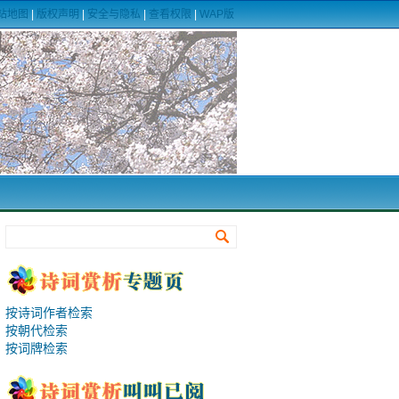
站地图
|
版权声明
|
安全与隐私
|
查看权限
|
WAP版
按诗词作者检索
按朝代检索
按词牌检索