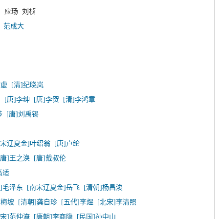
 应玚 刘桢
袤
范成大
若虚
[清]纪晓岚
白
[唐]李绅
[唐]李贺
[清]李鸿章
涉
[唐]刘禹锡
南宋辽夏金]叶绍翁
[唐]卢纶
[唐]王之涣
[唐]戴叔伦
高适
代]毛泽东
[南宋辽夏金]岳飞
[清朝]杨昌浚
卢梅坡
[清朝]龚自珍
[五代]李煜
[北宋]李清照
北宋]范仲淹
[唐朝]李商隐
[民国]孙中山