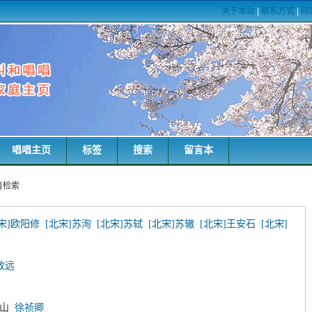
关于本站
|
联系方式
|
网
唱唱主页
标签
搜索
留言本
者检索
宋]欧阳修
[北宋]苏洵
[北宋]苏轼
[北宋]苏辙
[北宋]王安石
[北宋]
致远
枝山
徐祯卿