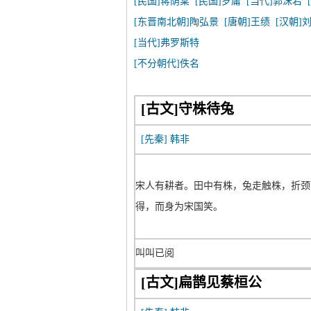
[民国]蒋荫棠
[民国]罗庸
[当代]郭沫若
[东晋南北朝]陶弘景
[唐朝]王绩
[汉朝]
[当代]弗罗斯特
[不分朝代]佚名
[古文]守株待兔
[先秦]
韩非
宋人有耕者。田中有株，兔走触株，折颈
得，而身为宋国笑。
叫叫已阅
[古文]扁鹊见蔡桓公