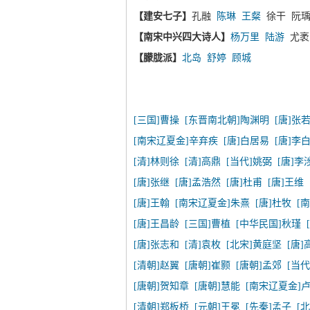
【建安七子】
孔融
陈琳
王粲
徐干 阮瑀
【南宋中兴四大诗人】
杨万里
陆游
尤
【朦胧派】
北岛
舒婷
顾城
[三国]曹操
[东晋南北朝]陶渊明
[唐]张
[南宋辽夏金]辛弃疾
[唐]白居易
[唐]李
[清]林则徐
[清]高鼎
[当代]姚弼
[唐]李
[唐]张继
[唐]孟浩然
[唐]杜甫
[唐]王维
[唐]王翰
[南宋辽夏金]朱熹
[唐]杜牧
[
[唐]王昌龄
[三国]曹植
[中华民国]秋瑾
[唐]张志和
[清]袁枚
[北宋]黄庭坚
[唐]
[清朝]赵翼
[唐朝]崔颢
[唐朝]孟郊
[当
[唐朝]贺知章
[唐朝]慧能
[南宋辽夏金]
[清朝]郑板桥
[元朝]王冕
[先秦]孟子
[