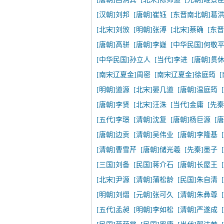
[汉朝]刘邦
[唐朝]崔钰
[东晋南北朝]葛
[北宋]刘攽
[明朝]张溥
[北宋]蔡确
[东
[唐朝]高骈
[唐朝]李嶷
[中华民国]何敬
[中华民国]孙立人
[当代]李进
[唐朝]贯
[南宋辽夏金]周密
[南宋辽夏金]徐庭筠
[明朝]道源
[北宋]晏几道
[唐朝]温庭筠
[唐朝]李贤
[北宋]汪洙
[当代]金庸
[先秦
[五代]李璟
[清朝]沈复
[唐朝]杨巨源
[
[唐朝]边贡
[清朝]吴伟业
[唐朝]李隆基
[清朝]曹雪芹
[唐朝]储光羲
[先秦]墨子
[三国]刘备
[民国]蒋介石
[唐朝]长屋王
[北宋]尹源
[清朝]蒲松龄
[民国]朱自清
[明朝]刘熠
[元朝]张可久
[清朝]朱彝尊
[五代]孟昶
[明朝]李如松
[清朝]严遂成