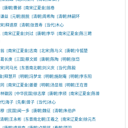
子
[唐朝]曹邺
[南宋辽夏金]翁卷
钱谦益
[元朝]脱脱
[清朝]周希陶
[清朝]林嗣环
北宋]释道原
[清朝]张晋寿
[当代]木心
况
[南宋辽夏金]刘过
[唐朝]李华
[南宋辽夏金]陈三聘
磐
辰翁
[南宋辽夏金]志南
[北宋]陈与义
[唐朝]令狐楚
]葛长庚
[三国]蔡文姬
[唐朝]陈陶
[明朝]张岱
北宋]司马光
[东晋南北朝]刘义庆
[当代]陈毅
金]释慧开
[明朝]冯梦龙
[明朝]施耐庵
[明朝]李东阳
叔同
[南宋辽夏金]姜夔
[明朝]汤显祖
[明朝]王在晋
]林徽因
[中华民国]徐志摩
[唐朝]李颀
[南宋辽夏金]陈普
当代]海子
[先秦]曾子
[当代]冰心
祝穆
[民国]闻一多
[唐朝]魏征
[清朝]朱伯庐
[清朝]王永彬
[东晋南北朝]王羲之
[南宋辽夏金]徐元杰
臣
[唐朝]虞世南
[唐朝]卢照邻
[秦朝]项羽