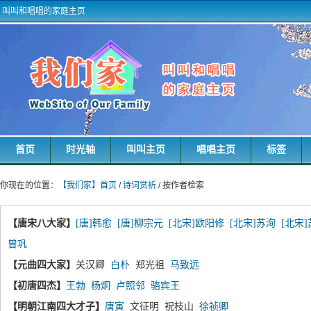
叫叫和唱唱的家庭主页
首页
时光轴
叫叫主页
唱唱主页
标签
你现在的位置：
【我们家】首页
/
诗词赏析
/ 按作者检索
【唐宋八大家】
[唐]韩愈
[唐]柳宗元
[北宋]欧阳修
[北宋]苏洵
[北宋
曾巩
【元曲四大家】
关汉卿
白朴
郑光祖
马致远
【初唐四杰】
王勃
杨炯
卢照邻
骆宾王
【明朝江南四大才子】
唐寅
文征明 祝枝山
徐祯卿