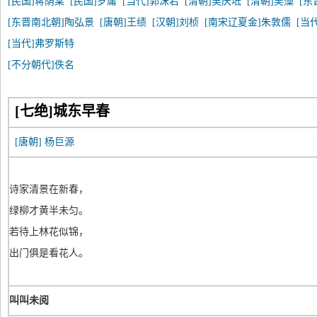
[民国]蒋荫棠
[民国]罗庸
[当代]郭沫若
[清朝]吴庆坻
[清朝]吴藻
[东
[东晋南北朝]陶弘景
[唐朝]王绩
[汉朝]刘桢
[南宋辽夏金]朱敦儒
[当
[当代]弗罗斯特
[不分朝代]佚名
[七绝]城东早春
[唐朝]
杨巨源
诗家清景在新春，
绿柳才黄半未匀。
若待上林花似锦，
出门俱是看花人。
叫叫未阅