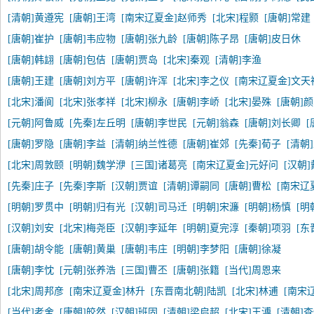
[清朝]黄遵宪
[唐朝]王湾
[南宋辽夏金]赵师秀
[北宋]程颢
[唐朝]常建
[唐朝]崔护
[唐朝]韦应物
[唐朝]张九龄
[唐朝]陈子昂
[唐朝]皮日休
[唐朝]韩翃
[唐朝]包佶
[唐朝]贾岛
[北宋]秦观
[清朝]李渔
[唐朝]王建
[唐朝]刘方平
[唐朝]许浑
[北宋]李之仪
[南宋辽夏金]文天
[北宋]潘阆
[北宋]张孝祥
[北宋]柳永
[唐朝]李峤
[北宋]晏殊
[唐朝]
[元朝]阿鲁威
[先秦]左丘明
[唐朝]李世民
[元朝]翁森
[唐朝]刘长卿
[
[唐朝]罗隐
[唐朝]李益
[清朝]纳兰性德
[唐朝]崔郊
[先秦]荀子
[清朝
[北宋]周敦颐
[明朝]魏学洢
[三国]诸葛亮
[南宋辽夏金]元好问
[汉朝
[先秦]庄子
[先秦]李斯
[汉朝]贾谊
[清朝]谭嗣同
[唐朝]曹松
[南宋辽
[明朝]罗贯中
[明朝]归有光
[汉朝]司马迁
[明朝]宋濂
[明朝]杨慎
[明
[汉朝]刘安
[北宋]梅尧臣
[汉朝]李延年
[明朝]夏完淳
[秦朝]项羽
[东
[唐朝]胡令能
[唐朝]黄巢
[唐朝]韦庄
[明朝]李梦阳
[唐朝]徐凝
[唐朝]李忱
[元朝]张养浩
[三国]曹丕
[唐朝]张籍
[当代]周恩来
[北宋]周邦彦
[南宋辽夏金]林升
[东晋南北朝]陆凯
[北宋]林逋
[南宋
[当代]老舍
[唐朝]皎然
[汉朝]班固
[清朝]梁启超
[北宋]王溥
[清朝]