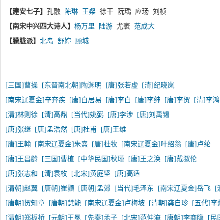
【建安七子】
孔融
陈琳
王粲
徐干 阮瑀 应玚 刘桢
【南宋中兴四大诗人】
杨万里
陆游
尤袤
范成大
【朦胧派】
北岛
舒婷
顾城
[三国]曹操
[东晋南北朝]陶渊明
[唐]张若虚
[清]纪晓岚
[南宋辽夏金]辛弃疾
[唐]白居易
[唐]李白
[唐]李绅
[唐]李贺
[清]李
[清]林则徐
[清]高鼎
[当代]姚弼
[唐]李涉
[唐]刘禹锡
[唐]张继
[唐]孟浩然
[唐]杜甫
[唐]王维
[唐]王翰
[南宋辽夏金]朱熹
[唐]杜牧
[南宋辽夏金]叶绍翁
[唐]卢纶
[唐]王昌龄
[三国]曹植
[中华民国]秋瑾
[唐]王之涣
[唐]戴叔伦
[唐]张志和
[清]袁枚
[北宋]黄庭坚
[唐]高适
[清朝]赵翼
[唐朝]崔颢
[唐朝]孟郊
[当代]毛泽东
[南宋辽夏金]岳飞
[唐朝]贺知章
[唐朝]慧能
[南宋辽夏金]卢梅坡
[清朝]龚自珍
[五代]李
[清朝]郑板桥
[元朝]王冕
[先秦]孟子
[北宋]范仲淹
[唐朝]李商隐
[民