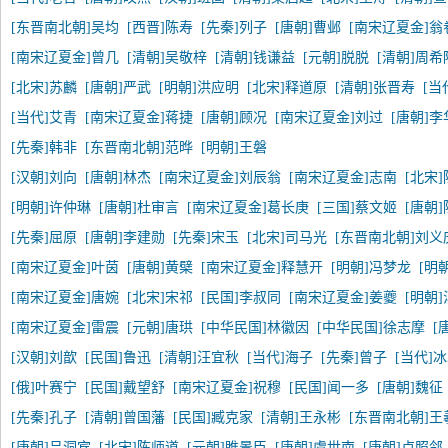
[东晋南北朝]吴均
[西晋]陈寿
[先秦]列子
[唐朝]曹邺
[南宋辽夏金]翁
[南宋辽夏金]曾几
[清朝]吴敬梓
[清朝]钱谦益
[元朝]脱脱
[清朝]周希
[北宋]苏麟
[唐朝]严武
[明朝]洪应明
[北宋]释道原
[清朝]张晋寿
[当
[当代]艾青
[南宋辽夏金]蒋捷
[唐朝]顾况
[南宋辽夏金]刘过
[唐朝]李
[先秦]韩非
[东晋南北朝]范晔
[明朝]王磐
[汉朝]刘向
[唐朝]林杰
[南宋辽夏金]刘辰翁
[南宋辽夏金]志南
[北宋
[明朝]许仲琳
[唐朝]杜审言
[南宋辽夏金]葛长庚
[三国]蔡文姬
[唐朝
[先秦]屈原
[唐朝]李建勋
[先秦]宋玉
[北宋]司马光
[东晋南北朝]刘义
[南宋辽夏金]叶茵
[唐朝]黄檗
[南宋辽夏金]释慧开
[明朝]冯梦龙
[明
[南宋辽夏金]唐婉
[北宋]宋祁
[民国]李叔同
[南宋辽夏金]姜夔
[明朝
[南宋辽夏金]雷震
[元朝]唐珙
[中华民国]林徽因
[中华民国]徐志摩
[
[汉朝]刘歆
[民国]鲁迅
[清朝]汪宜秋
[当代]海子
[先秦]曾子
[当代]
[俄]叶赛宁
[民国]戴望舒
[南宋辽夏金]祝穆
[民国]闻一多
[唐朝]魏征
[先秦]孔子
[清朝]曾国藩
[民国]臧克家
[清朝]王永彬
[东晋南北朝]王
[唐朝]吕洞宾
[北宋]陈师道
[元朝]睢景臣
[唐朝]虞世南
[唐朝]卢照邻