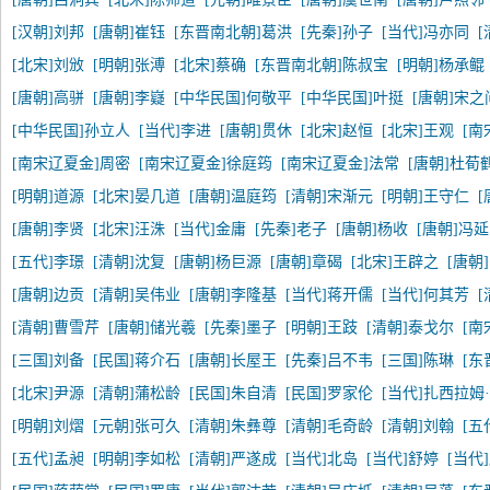
[汉朝]刘邦
[唐朝]崔钰
[东晋南北朝]葛洪
[先秦]孙子
[当代]冯亦同
[北宋]刘攽
[明朝]张溥
[北宋]蔡确
[东晋南北朝]陈叔宝
[明朝]杨承鲲
[唐朝]高骈
[唐朝]李嶷
[中华民国]何敬平
[中华民国]叶挺
[唐朝]宋之
[中华民国]孙立人
[当代]李进
[唐朝]贯休
[北宋]赵恒
[北宋]王观
[南
[南宋辽夏金]周密
[南宋辽夏金]徐庭筠
[南宋辽夏金]法常
[唐朝]杜荀
[明朝]道源
[北宋]晏几道
[唐朝]温庭筠
[清朝]宋渐元
[明朝]王守仁
[
[唐朝]李贤
[北宋]汪洙
[当代]金庸
[先秦]老子
[唐朝]杨收
[唐朝]冯
[五代]李璟
[清朝]沈复
[唐朝]杨巨源
[唐朝]章碣
[北宋]王辟之
[唐朝
[唐朝]边贡
[清朝]吴伟业
[唐朝]李隆基
[当代]蒋开儒
[当代]何其芳
[清朝]曹雪芹
[唐朝]储光羲
[先秦]墨子
[明朝]王跂
[清朝]泰戈尔
[南
[三国]刘备
[民国]蒋介石
[唐朝]长屋王
[先秦]吕不韦
[三国]陈琳
[东
[北宋]尹源
[清朝]蒲松龄
[民国]朱自清
[民国]罗家伦
[当代]扎西拉姆
[明朝]刘熠
[元朝]张可久
[清朝]朱彝尊
[清朝]毛奇龄
[清朝]刘翰
[五
[五代]孟昶
[明朝]李如松
[清朝]严遂成
[当代]北岛
[当代]舒婷
[当代