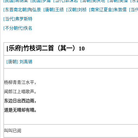
[民国]蒋荫棠
[民国]罗庸
[当代]郭沫若
[清朝]吴庆坻
[清朝]吴藻
[东
[东晋南北朝]陶弘景
[唐朝]王绩
[汉朝]刘桢
[南宋辽夏金]朱敦儒
[当
[当代]弗罗斯特
[不分朝代]佚名
[乐府]竹枝词二首（其一）10
[唐朝]
刘禹锡
杨柳青青江水平，
闻郎江上唱歌声。
东边日出西边雨，
道是无晴却有晴。
叫叫已阅