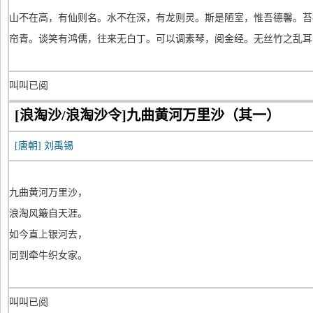
山不在高，有仙则名。水不在深，有龙则灵。斯是陋室，惟吾德馨。苔
帘青。谈笑有鸿儒，往来无白丁。可以调素琴，阅金经。无丝竹之乱耳
叫叫已阅
[浪淘沙/浪淘沙令]九曲黄河万里沙（其一）
[唐朝]
刘禹锡
九曲黄河万里沙，
浪淘风簸自天涯。
如今直上银河去，
同到牵牛织女家。
叫叫已阅