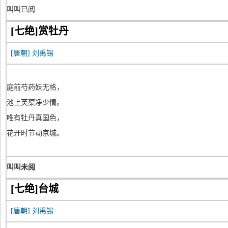
叫叫已阅
[七绝]赏牡丹
[唐朝]
刘禹锡
庭前芍药妖无格，
池上芙蕖净少情。
唯有牡丹真国色，
花开时节动京城。
叫叫未阅
[七绝]台城
[唐朝]
刘禹锡