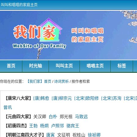
叫叫和唱唱的家庭主页
首页
时光轴
叫叫主页
唱唱主页
标签
你现在的位置：
【我们家】首页
/
诗词赏析
/ 按作者检索
【唐宋八大家】
[唐]韩愈
[唐]柳宗元
[北宋]欧阳修
[北宋]苏洵
[北宋
曾巩
【元曲四大家】
关汉卿
白朴
郑光祖
马致远
【初唐四杰】
王勃
杨炯
卢照邻
骆宾王
【明朝江南四大才子】
唐寅
文征明 祝枝山
徐祯卿