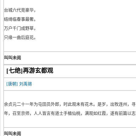
台城六代竞豪华，
结绮临春事最奢。
万户千门成野草，
只缘一曲后庭花。
叫叫未阅
[七绝]再游玄都观
[唐朝]
刘禹锡
余贞元二十一年为屯田员外郎，时此观未有花木。是岁，出牧连州，寻
年，召至京师，人人皆言有道士手植仙桃，满观如红霞，遂有前篇以志
叫叫未阅