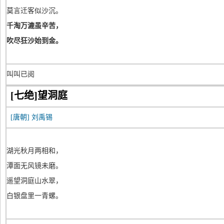
莫言迁客似沙沉。
千淘万漉虽辛苦，
吹尽狂沙始到金。
叫叫已阅
[七绝]望洞庭
[唐朝]
刘禹锡
湖光秋月两相和，
潭面无风镜未磨。
遥望洞庭山水翠，
白银盘里一青螺。