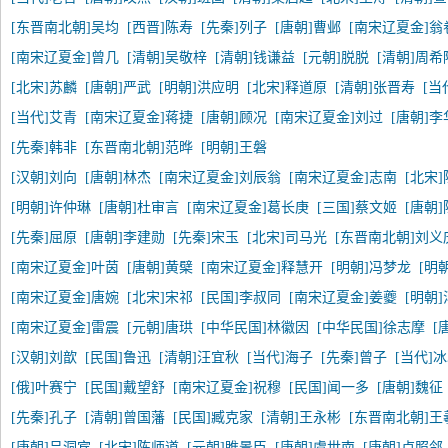
[东晋南北朝]吴均
[西晋]陈寿
[先秦]列子
[唐朝]曹邺
[南宋辽夏金]翁
[南宋辽夏金]曾几
[清朝]吴敬梓
[清朝]钱谦益
[元朝]脱脱
[清朝]周希
[北宋]苏麟
[唐朝]严武
[明朝]洪应明
[北宋]释道原
[清朝]张晋寿
[当
[当代]艾青
[南宋辽夏金]蒋捷
[唐朝]顾况
[南宋辽夏金]刘过
[唐朝]李
[先秦]韩非
[东晋南北朝]范晔
[明朝]王磐
[汉朝]刘向
[唐朝]林杰
[南宋辽夏金]刘辰翁
[南宋辽夏金]志南
[北宋
[明朝]许仲琳
[唐朝]杜审言
[南宋辽夏金]葛长庚
[三国]蔡文姬
[唐朝
[先秦]屈原
[唐朝]李建勋
[先秦]宋玉
[北宋]司马光
[东晋南北朝]刘义
[南宋辽夏金]叶茵
[唐朝]黄檗
[南宋辽夏金]释慧开
[明朝]冯梦龙
[明
[南宋辽夏金]唐婉
[北宋]宋祁
[民国]李叔同
[南宋辽夏金]姜夔
[明朝
[南宋辽夏金]雷震
[元朝]唐珙
[中华民国]林徽因
[中华民国]徐志摩
[
[汉朝]刘歆
[民国]鲁迅
[清朝]汪宜秋
[当代]海子
[先秦]曾子
[当代]
[俄]叶赛宁
[民国]戴望舒
[南宋辽夏金]祝穆
[民国]闻一多
[唐朝]魏征
[先秦]孔子
[清朝]曾国藩
[民国]臧克家
[清朝]王永彬
[东晋南北朝]王
[唐朝]吕洞宾
[北宋]陈师道
[元朝]睢景臣
[唐朝]虞世南
[唐朝]卢照邻