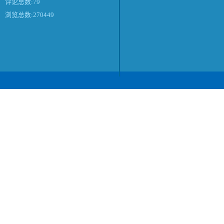
评论总数:79
浏览总数:270449