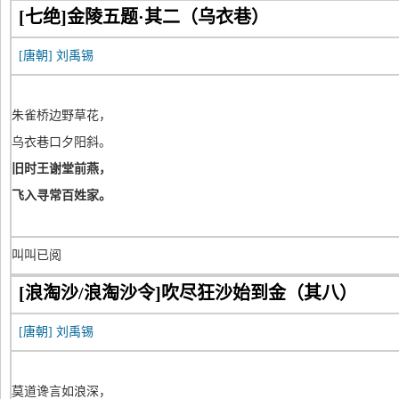
[七绝]金陵五题·其二（乌衣巷）
[唐朝]
刘禹锡
朱雀桥边野草花，
乌衣巷口夕阳斜。
旧时王谢堂前燕，
飞入寻常百姓家。
叫叫已阅
[浪淘沙/浪淘沙令]吹尽狂沙始到金（其八）
[唐朝]
刘禹锡
莫道谗言如浪深，