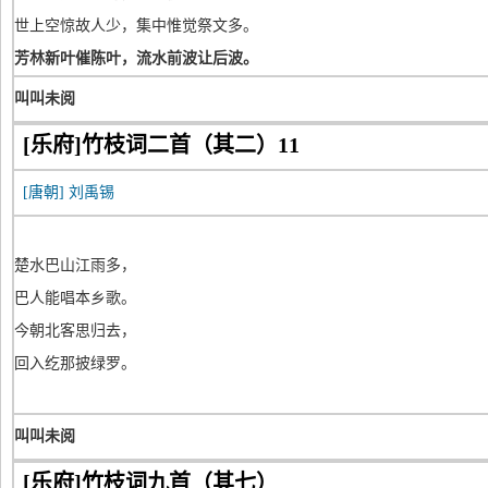
世上空惊故人少，集中惟觉祭文多。
芳林新叶催陈叶，流水前波让后波。
叫叫未阅
[乐府]竹枝词二首（其二）11
[唐朝]
刘禹锡
楚水巴山江雨多，
巴人能唱本乡歌。
今朝北客思归去，
回入纥那披绿罗。
叫叫未阅
[乐府]竹枝词九首（其七）