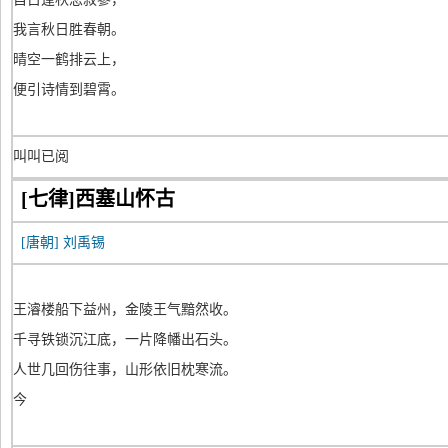
我言秋日胜春朝。
晴空一鹤排云上，
便引诗情到碧霄。
叫叫已阅
[七律]西塞山怀古
[唐朝]
刘禹锡
王濬楼船下益州，金陵王气黯然收。
千寻铁锁沉江底，一片降幡出石头。
人世几回伤往事，山形依旧枕寒流。
今