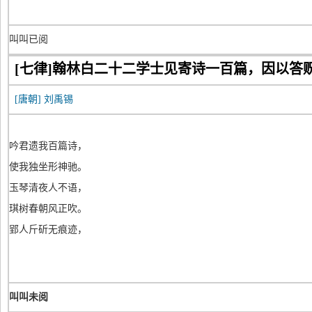
叫叫已阅
[七律]翰林白二十二学士见寄诗一百篇，因以答
[唐朝]
刘禹锡
吟君遗我百篇诗，
使我独坐形神驰。
玉琴清夜人不语，
琪树春朝风正吹。
郢人斤斫无痕迹，
叫叫未阅