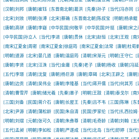
[汉朝]刘邦
[唐朝]崔钰
[东晋南北朝]葛洪
[先秦]孙子
[当代]冯亦同
[北宋]刘攽
[明朝]张溥
[北宋]蔡确
[东晋南北朝]陈叔宝
[明朝]杨承鲲
[唐朝]高骈
[唐朝]李嶷
[中华民国]何敬平
[中华民国]叶挺
[唐朝]宋之
[中华民国]孙立人
[当代]李进
[唐朝]贯休
[北宋]赵恒
[北宋]王观
[南
[南宋辽夏金]周密
[南宋辽夏金]徐庭筠
[南宋辽夏金]法常
[唐朝]杜荀
[明朝]道源
[北宋]晏几道
[唐朝]温庭筠
[清朝]宋渐元
[明朝]王守仁
[
[唐朝]李贤
[北宋]汪洙
[当代]金庸
[先秦]老子
[唐朝]杨收
[唐朝]冯
[五代]李璟
[清朝]沈复
[唐朝]杨巨源
[唐朝]章碣
[北宋]王辟之
[唐朝
[唐朝]边贡
[清朝]吴伟业
[唐朝]李隆基
[当代]蒋开儒
[当代]何其芳
[清朝]曹雪芹
[唐朝]储光羲
[先秦]墨子
[明朝]王跂
[清朝]泰戈尔
[南
[三国]刘备
[民国]蒋介石
[唐朝]长屋王
[先秦]吕不韦
[三国]陈琳
[东
[北宋]尹源
[清朝]蒲松龄
[民国]朱自清
[民国]罗家伦
[当代]扎西拉姆
[明朝]刘熠
[元朝]张可久
[清朝]朱彝尊
[清朝]毛奇龄
[清朝]刘翰
[五
[五代]孟昶
[明朝]李如松
[清朝]严遂成
[当代]北岛
[当代]舒婷
[当代