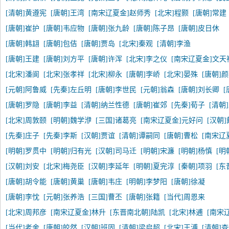
[清朝]黄遵宪
[唐朝]王湾
[南宋辽夏金]赵师秀
[北宋]程颢
[唐朝]常建
[唐朝]崔护
[唐朝]韦应物
[唐朝]张九龄
[唐朝]陈子昂
[唐朝]皮日休
[唐朝]韩翃
[唐朝]包佶
[唐朝]贾岛
[北宋]秦观
[清朝]李渔
[唐朝]王建
[唐朝]刘方平
[唐朝]许浑
[北宋]李之仪
[南宋辽夏金]文天
[北宋]潘阆
[北宋]张孝祥
[北宋]柳永
[唐朝]李峤
[北宋]晏殊
[唐朝]
[元朝]阿鲁威
[先秦]左丘明
[唐朝]李世民
[元朝]翁森
[唐朝]刘长卿
[
[唐朝]罗隐
[唐朝]李益
[清朝]纳兰性德
[唐朝]崔郊
[先秦]荀子
[清朝
[北宋]周敦颐
[明朝]魏学洢
[三国]诸葛亮
[南宋辽夏金]元好问
[汉朝
[先秦]庄子
[先秦]李斯
[汉朝]贾谊
[清朝]谭嗣同
[唐朝]曹松
[南宋辽
[明朝]罗贯中
[明朝]归有光
[汉朝]司马迁
[明朝]宋濂
[明朝]杨慎
[明
[汉朝]刘安
[北宋]梅尧臣
[汉朝]李延年
[明朝]夏完淳
[秦朝]项羽
[东
[唐朝]胡令能
[唐朝]黄巢
[唐朝]韦庄
[明朝]李梦阳
[唐朝]徐凝
[唐朝]李忱
[元朝]张养浩
[三国]曹丕
[唐朝]张籍
[当代]周恩来
[北宋]周邦彦
[南宋辽夏金]林升
[东晋南北朝]陆凯
[北宋]林逋
[南宋
[当代]老舍
[唐朝]皎然
[汉朝]班固
[清朝]梁启超
[北宋]王溥
[清朝]