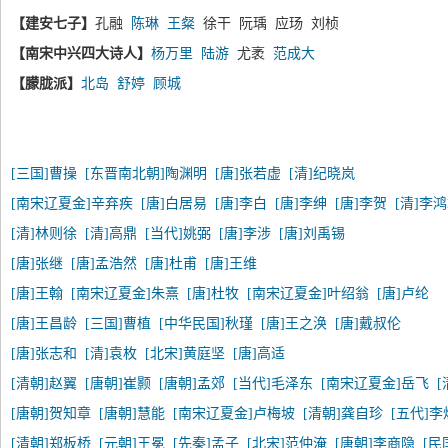
【建安七子】
孔融
陈琳
王粲
徐干 阮瑀 应玚 刘桢
【南宋中兴四大诗人】
杨万里
陆游
尤袤
范成大
【朦胧派】
北岛
舒婷
顾城
[三国]曹操
[东晋南北朝]陶渊明
[唐]张若虚
[清]纪晓岚
[南宋辽夏金]辛弃疾
[唐]白居易
[唐]李白
[唐]李绅
[唐]李贺
[清]李
[清]林则徐
[清]高鼎
[当代]姚弼
[唐]李涉
[唐]刘禹锡
[唐]张继
[唐]孟浩然
[唐]杜甫
[唐]王维
[唐]王翰
[南宋辽夏金]朱熹
[唐]杜牧
[南宋辽夏金]叶绍翁
[唐]卢纶
[唐]王昌龄
[三国]曹植
[中华民国]秋瑾
[唐]王之涣
[唐]戴叔伦
[唐]张志和
[清]袁枚
[北宋]黄庭坚
[唐]高适
[清朝]赵翼
[唐朝]崔颢
[唐朝]孟郊
[当代]毛泽东
[南宋辽夏金]岳飞
[唐朝]贺知章
[唐朝]慧能
[南宋辽夏金]卢梅坡
[清朝]龚自珍
[五代]李
[清朝]郑板桥
[元朝]王冕
[先秦]孟子
[北宋]范仲淹
[唐朝]李商隐
[民