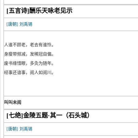
[五言诗]酬乐天咏老见示
[唐朝]
刘禹锡
人谁不顾老，老去有谁怜。
身瘦带频减，发稀冠自偏。
废书缘惜眼，多灸为随年。
经事还谙事，阅人如阅川。
叫叫未阅
[七绝]金陵五题·其一（石头城）
[唐朝]
刘禹锡