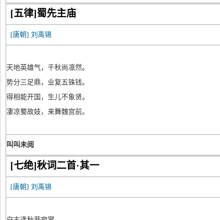
[五律]蜀先主庙
[唐朝]
刘禹锡
天地英雄气，千秋尚凛然。
势分三足鼎，业复五铢钱。
得相能开国，生儿不象贤。
凄凉蜀故妓，来舞魏宫前。
叫叫未阅
[七绝]秋词二首·其一
[唐朝]
刘禹锡
自古逢秋悲寂寥，