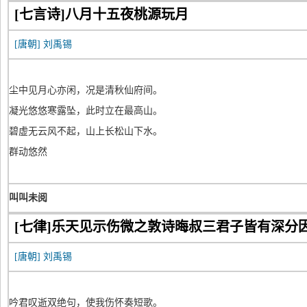
[七言诗]八月十五夜桃源玩月
[唐朝]
刘禹锡
尘中见月心亦闲，况是清秋仙府间。
凝光悠悠寒露坠，此时立在最高山。
碧虚无云风不起，山上长松山下水。
群动悠然
叫叫未阅
[七律]乐天见示伤微之敦诗晦叔三君子皆有深分
[唐朝]
刘禹锡
吟君叹逝双绝句，使我伤怀奏短歌。