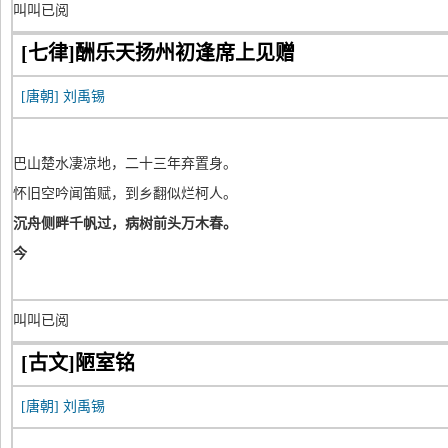
叫叫已阅
[七律]酬乐天扬州初逢席上见赠
[唐朝]
刘禹锡
巴山楚水凄凉地，二十三年弃置身。
怀旧空吟闻笛赋，到乡翻似烂柯人。
沉舟侧畔千帆过，病树前头万木春。
今
叫叫已阅
[古文]陋室铭
[唐朝]
刘禹锡