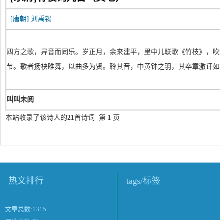
[唐朝]
刘禹锡
四方之歌，异音而同乐。岁正月，余来建平，里中儿联歌《竹枝》，吹
节。歌者扬袂睢舞，以曲多为贤。聆其音，中黄钟之羽，其卒章激讦如
叫叫未阅
本站收录了该诗人的
21
首诗词 第
1
页
热文排行
tags/标签
文章总数:1315