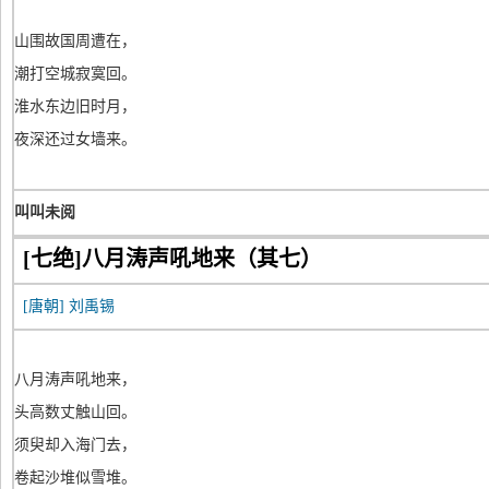
山围故国周遭在，
潮打空城寂寞回。
淮水东边旧时月，
夜深还过女墙来。
叫叫未阅
[七绝]八月涛声吼地来（其七）
[唐朝]
刘禹锡
八月涛声吼地来，
头高数丈触山回。
须臾却入海门去，
卷起沙堆似雪堆。