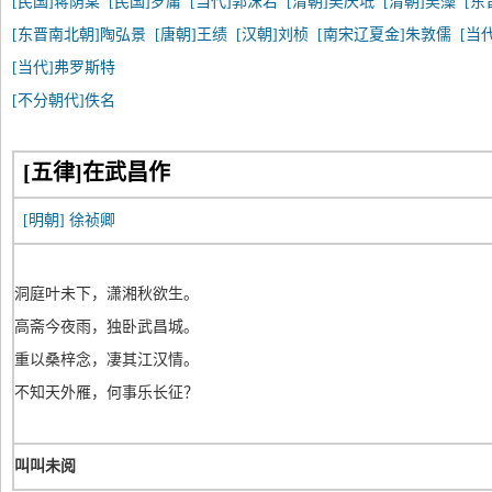
[民国]蒋荫棠
[民国]罗庸
[当代]郭沫若
[清朝]吴庆坻
[清朝]吴藻
[东
[东晋南北朝]陶弘景
[唐朝]王绩
[汉朝]刘桢
[南宋辽夏金]朱敦儒
[当
[当代]弗罗斯特
[不分朝代]佚名
[五律]在武昌作
[明朝]
徐祯卿
洞庭叶未下，潇湘秋欲生。
高斋今夜雨，独卧武昌城。
重以桑梓念，凄其江汉情。
不知天外雁，何事乐长征？
叫叫未阅