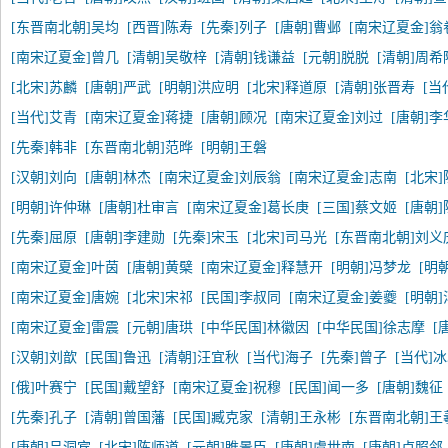
[东晋南北朝]吴均
[西晋]陈寿
[先秦]列子
[唐朝]曹邺
[南宋辽夏金]翁
[南宋辽夏金]曾几
[清朝]吴敬梓
[清朝]钱谦益
[元朝]脱脱
[清朝]周希
[北宋]苏麟
[唐朝]严武
[明朝]洪应明
[北宋]释道原
[清朝]张晋寿
[当
[当代]艾青
[南宋辽夏金]蒋捷
[唐朝]顾况
[南宋辽夏金]刘过
[唐朝]李
[先秦]韩非
[东晋南北朝]范晔
[明朝]王磐
[汉朝]刘向
[唐朝]林杰
[南宋辽夏金]刘辰翁
[南宋辽夏金]志南
[北宋
[明朝]许仲琳
[唐朝]杜审言
[南宋辽夏金]葛长庚
[三国]蔡文姬
[唐朝
[先秦]屈原
[唐朝]李建勋
[先秦]宋玉
[北宋]司马光
[东晋南北朝]刘义
[南宋辽夏金]叶茵
[唐朝]黄檗
[南宋辽夏金]释慧开
[明朝]冯梦龙
[明
[南宋辽夏金]唐婉
[北宋]宋祁
[民国]李叔同
[南宋辽夏金]姜夔
[明朝
[南宋辽夏金]雷震
[元朝]唐珙
[中华民国]林徽因
[中华民国]徐志摩
[
[汉朝]刘歆
[民国]鲁迅
[清朝]汪宜秋
[当代]海子
[先秦]曾子
[当代]
[俄]叶赛宁
[民国]戴望舒
[南宋辽夏金]祝穆
[民国]闻一多
[唐朝]魏征
[先秦]孔子
[清朝]曾国藩
[民国]臧克家
[清朝]王永彬
[东晋南北朝]王
[唐朝]吕洞宾
[北宋]陈师道
[元朝]睢景臣
[唐朝]虞世南
[唐朝]卢照邻