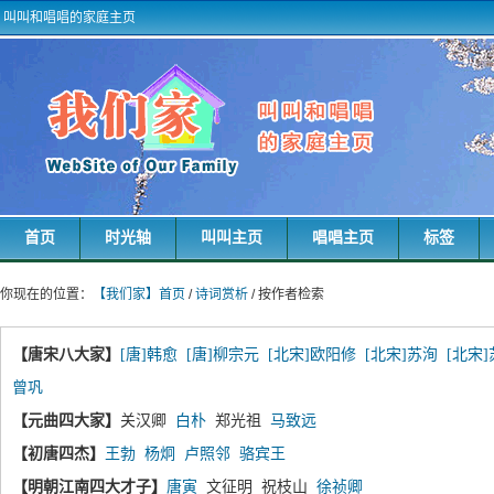
叫叫和唱唱的家庭主页
首页
时光轴
叫叫主页
唱唱主页
标签
你现在的位置：
【我们家】首页
/
诗词赏析
/ 按作者检索
【唐宋八大家】
[唐]韩愈
[唐]柳宗元
[北宋]欧阳修
[北宋]苏洵
[北宋
曾巩
【元曲四大家】
关汉卿
白朴
郑光祖
马致远
【初唐四杰】
王勃
杨炯
卢照邻
骆宾王
【明朝江南四大才子】
唐寅
文征明 祝枝山
徐祯卿