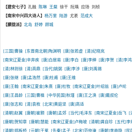
【建安七子】
孔融
陈琳
王粲
徐干 阮瑀 应玚 刘桢
【南宋中兴四大诗人】
杨万里
陆游
尤袤
范成大
【朦胧派】
北岛
舒婷
顾城
[三国]曹操
[东晋南北朝]陶渊明
[唐]张若虚
[清]纪晓岚
[南宋辽夏金]辛弃疾
[唐]白居易
[唐]李白
[唐]李绅
[唐]李贺
[清]李
[清]林则徐
[清]高鼎
[当代]姚弼
[唐]李涉
[唐]刘禹锡
[唐]张继
[唐]孟浩然
[唐]杜甫
[唐]王维
[唐]王翰
[南宋辽夏金]朱熹
[唐]杜牧
[南宋辽夏金]叶绍翁
[唐]卢纶
[唐]王昌龄
[三国]曹植
[中华民国]秋瑾
[唐]王之涣
[唐]戴叔伦
[唐]张志和
[清]袁枚
[北宋]黄庭坚
[唐]高适
[清朝]赵翼
[唐朝]崔颢
[唐朝]孟郊
[当代]毛泽东
[南宋辽夏金]岳飞
[唐朝]贺知章
[唐朝]慧能
[南宋辽夏金]卢梅坡
[清朝]龚自珍
[五代]李
[清朝]郑板桥
[元朝]王冕
[先秦]孟子
[北宋]范仲淹
[唐朝]李商隐
[民