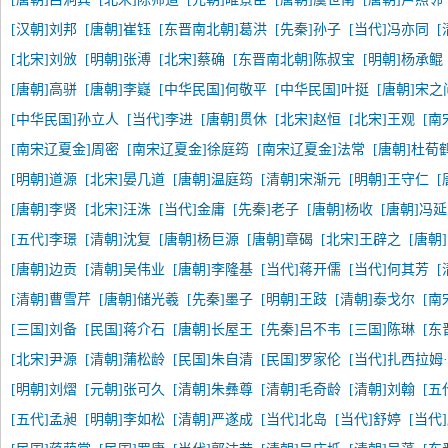
[汉朝]刘邦
[唐朝]崔钰
[东晋南北朝]葛洪
[先秦]孙子
[当代]冯亦同
[北宋]刘攽
[明朝]张溥
[北宋]蔡确
[东晋南北朝]陈叔宝
[明朝]杨承鲲
[唐朝]高骈
[唐朝]李嶷
[中华民国]何敬平
[中华民国]叶挺
[唐朝]宋之
[中华民国]孙立人
[当代]李进
[唐朝]贯休
[北宋]赵恒
[北宋]王观
[南
[南宋辽夏金]周密
[南宋辽夏金]徐庭筠
[南宋辽夏金]法常
[唐朝]杜荀
[明朝]道源
[北宋]晏几道
[唐朝]温庭筠
[清朝]宋渐元
[明朝]王守仁
[
[唐朝]李贤
[北宋]汪洙
[当代]金庸
[先秦]老子
[唐朝]杨收
[唐朝]冯
[五代]李璟
[清朝]沈复
[唐朝]杨巨源
[唐朝]章碣
[北宋]王辟之
[唐朝
[唐朝]边贡
[清朝]吴伟业
[唐朝]李隆基
[当代]蒋开儒
[当代]何其芳
[清朝]曹雪芹
[唐朝]储光羲
[先秦]墨子
[明朝]王跂
[清朝]泰戈尔
[南
[三国]刘备
[民国]蒋介石
[唐朝]长屋王
[先秦]吕不韦
[三国]陈琳
[东
[北宋]尹源
[清朝]蒲松龄
[民国]朱自清
[民国]罗家伦
[当代]扎西拉姆
[明朝]刘熠
[元朝]张可久
[清朝]朱彝尊
[清朝]毛奇龄
[清朝]刘翰
[五
[五代]孟昶
[明朝]李如松
[清朝]严遂成
[当代]北岛
[当代]舒婷
[当代