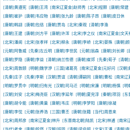
[清朝]黄遵宪
[唐朝]王湾
[南宋辽夏金]赵师秀
[北宋]程颢
[唐朝]常建
[唐朝]崔护
[唐朝]韦应物
[唐朝]张九龄
[唐朝]陈子昂
[唐朝]皮日休
[唐朝]韩翃
[唐朝]包佶
[唐朝]贾岛
[北宋]秦观
[清朝]李渔
[唐朝]王建
[唐朝]刘方平
[唐朝]许浑
[北宋]李之仪
[南宋辽夏金]文天
[北宋]潘阆
[北宋]张孝祥
[北宋]柳永
[唐朝]李峤
[北宋]晏殊
[唐朝]
[元朝]阿鲁威
[先秦]左丘明
[唐朝]李世民
[元朝]翁森
[唐朝]刘长卿
[
[唐朝]罗隐
[唐朝]李益
[清朝]纳兰性德
[唐朝]崔郊
[先秦]荀子
[清朝
[北宋]周敦颐
[明朝]魏学洢
[三国]诸葛亮
[南宋辽夏金]元好问
[汉朝
[先秦]庄子
[先秦]李斯
[汉朝]贾谊
[清朝]谭嗣同
[唐朝]曹松
[南宋辽
[明朝]罗贯中
[明朝]归有光
[汉朝]司马迁
[明朝]宋濂
[明朝]杨慎
[明
[汉朝]刘安
[北宋]梅尧臣
[汉朝]李延年
[明朝]夏完淳
[秦朝]项羽
[东
[唐朝]胡令能
[唐朝]黄巢
[唐朝]韦庄
[明朝]李梦阳
[唐朝]徐凝
[唐朝]李忱
[元朝]张养浩
[三国]曹丕
[唐朝]张籍
[当代]周恩来
[北宋]周邦彦
[南宋辽夏金]林升
[东晋南北朝]陆凯
[北宋]林逋
[南宋
[当代]老舍
[唐朝]皎然
[汉朝]班固
[清朝]梁启超
[北宋]王溥
[清朝]