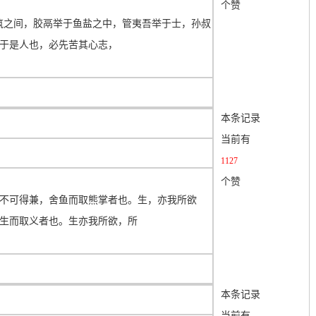
个赞
筑之间，胶鬲举于鱼盐之中，管夷吾举于士，孙叔
于是人也，必先苦其心志，
本条记录
当前有
1127
个赞
不可得兼，舍鱼而取熊掌者也。生，亦我所欲
生而取义者也。生亦我所欲，所
本条记录
当前有