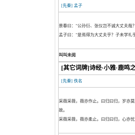
[先秦]
孟子
景春曰：“公孙衍、张仪岂不诚大丈夫哉
孟子曰：“是焉得为大丈夫乎？子未学礼
叫叫未阅
[其它词牌]诗经·小雅·鹿鸣
[先秦]
佚名
采薇采薇，薇亦作止。曰归曰归，岁亦莫
故。
采薇采薇，薇亦柔止。曰归曰归，心亦忧