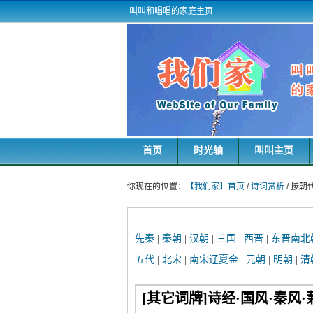
叫叫和唱唱的家庭主页
首页
时光轴
叫叫主页
你现在的位置：
【我们家】首页
/
诗词赏析
/ 按朝
先秦
|
秦朝
|
汉朝
|
三国
|
西晋
|
东晋南北
五代
|
北宋
|
南宋辽夏金
|
元朝
|
明朝
|
清
[其它词牌]诗经·国风·秦风·