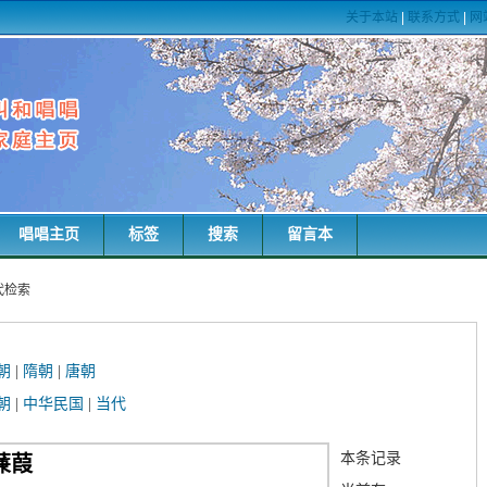
关于本站
|
联系方式
|
网
唱唱主页
标签
搜索
留言本
代检索
朝
|
隋朝
|
唐朝
朝
|
中华民国
|
当代
本条记录
蒹葭