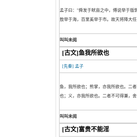
孟子曰：“舜发于畎亩之中，傅说举于版
敖举于海，百里奚举于市。故天将降大任
叫叫未阅
[古文]鱼我所欲也
[先秦]
孟子
鱼，我所欲也；熊掌，亦我所欲也。二者
也；义，亦我所欲也。二者不可得兼，舍
叫叫未阅
[古文]富贵不能淫