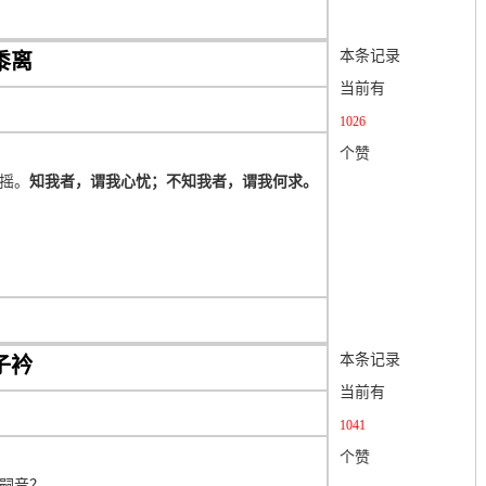
本条记录
黍离
当前有
1026
个赞
摇。
知我者，谓我心忧；不知我者，谓我何求。
本条记录
子衿
当前有
1041
个赞
嗣音？