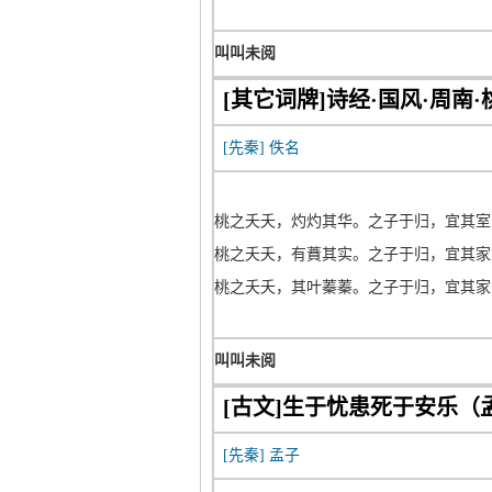
叫叫未阅
[其它词牌]诗经·国风·周南·
[先秦]
佚名
桃之夭夭，灼灼其华。之子于归，宜其室
桃之夭夭，有蕡其实。之子于归，宜其家
桃之夭夭，其叶蓁蓁。之子于归，宜其家
叫叫未阅
[古文]生于忧患死于安乐（
[先秦]
孟子