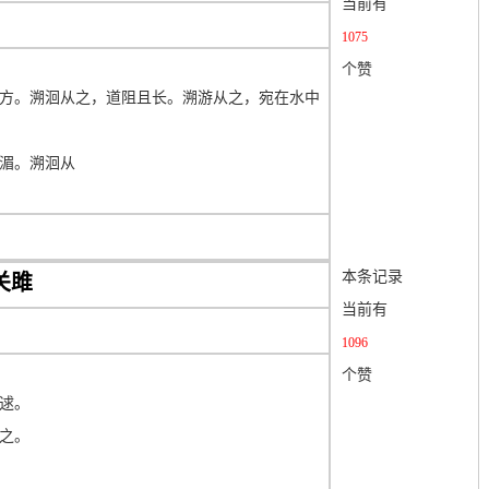
当前有
1075
个赞
方。溯洄从之，道阻且长。溯游从之，宛在水中
湄。溯洄从
本条记录
关雎
当前有
1096
个赞
逑。
之。