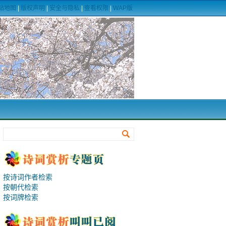
站地图
|
版权声明
|
安全与隐私
|
查看权限
|
WAP版
按诗词作者检索
按朝代检索
按词牌检索