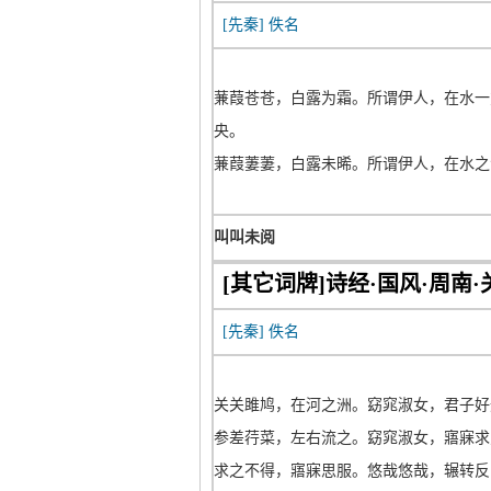
[先秦]
佚名
蒹葭苍苍，白露为霜。所谓伊人，在水一
央。
蒹葭萋萋，白露未晞。所谓伊人，在水之
叫叫未阅
[其它词牌]诗经·国风·周南·
[先秦]
佚名
关关雎鸠，在河之洲。窈窕淑女，君子好
参差荇菜，左右流之。窈窕淑女，寤寐求
求之不得，寤寐思服。悠哉悠哉，辗转反