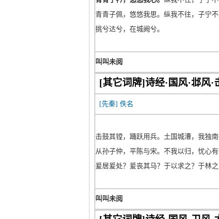
青青子佩，悠悠我思。纵我不往，子宁不
挑兮达兮，在城阙兮。
叫叫未阅
[其它词牌]诗经·国风·邶风·
[先秦]
佚名
击鼓其镗，踊跃用兵。土国城漕，我独南
从孙子仲，平陈与宋。不我以归，忧心有
爰居爰处？爰丧其马？于以求之？于林之
叫叫未阅