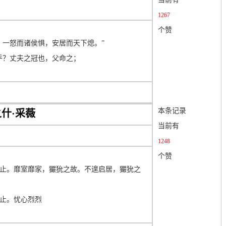
1267
个赞
？一怒而诸侯惧，安居而天下熄。”
乎？丈夫之冠也，父命之；
本条记录
之什·采薇
当前有
1248
个赞
止。靡室靡家，玁狁之故。不遑启居，玁狁之
止。忧心烈烈