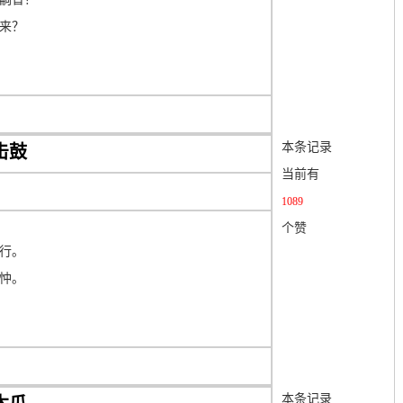
来？
本条记录
击鼓
当前有
1089
个赞
行。
忡。
本条记录