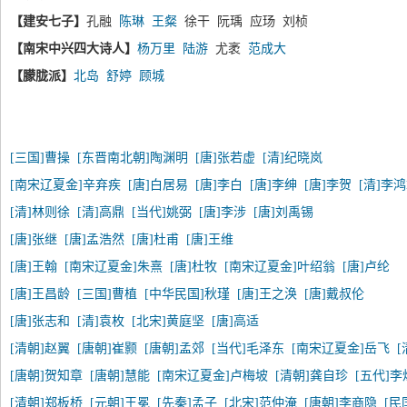
【建安七子】
孔融
陈琳
王粲
徐干 阮瑀 应玚 刘桢
【南宋中兴四大诗人】
杨万里
陆游
尤袤
范成大
【朦胧派】
北岛
舒婷
顾城
[三国]曹操
[东晋南北朝]陶渊明
[唐]张若虚
[清]纪晓岚
[南宋辽夏金]辛弃疾
[唐]白居易
[唐]李白
[唐]李绅
[唐]李贺
[清]李
[清]林则徐
[清]高鼎
[当代]姚弼
[唐]李涉
[唐]刘禹锡
[唐]张继
[唐]孟浩然
[唐]杜甫
[唐]王维
[唐]王翰
[南宋辽夏金]朱熹
[唐]杜牧
[南宋辽夏金]叶绍翁
[唐]卢纶
[唐]王昌龄
[三国]曹植
[中华民国]秋瑾
[唐]王之涣
[唐]戴叔伦
[唐]张志和
[清]袁枚
[北宋]黄庭坚
[唐]高适
[清朝]赵翼
[唐朝]崔颢
[唐朝]孟郊
[当代]毛泽东
[南宋辽夏金]岳飞
[唐朝]贺知章
[唐朝]慧能
[南宋辽夏金]卢梅坡
[清朝]龚自珍
[五代]李
[清朝]郑板桥
[元朝]王冕
[先秦]孟子
[北宋]范仲淹
[唐朝]李商隐
[民