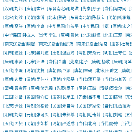
[汉朝]刘邦
[唐朝]崔钰
[东晋南北朝]葛洪
[先秦]孙子
[当代]冯亦同
[北宋]刘攽
[明朝]张溥
[北宋]蔡确
[东晋南北朝]陈叔宝
[明朝]杨承鲲
[唐朝]高骈
[唐朝]李嶷
[中华民国]何敬平
[中华民国]叶挺
[唐朝]宋之
[中华民国]孙立人
[当代]李进
[唐朝]贯休
[北宋]赵恒
[北宋]王观
[南
[南宋辽夏金]周密
[南宋辽夏金]徐庭筠
[南宋辽夏金]法常
[唐朝]杜荀
[明朝]道源
[北宋]晏几道
[唐朝]温庭筠
[清朝]宋渐元
[明朝]王守仁
[
[唐朝]李贤
[北宋]汪洙
[当代]金庸
[先秦]老子
[唐朝]杨收
[唐朝]冯
[五代]李璟
[清朝]沈复
[唐朝]杨巨源
[唐朝]章碣
[北宋]王辟之
[唐朝
[唐朝]边贡
[清朝]吴伟业
[唐朝]李隆基
[当代]蒋开儒
[当代]何其芳
[清朝]曹雪芹
[唐朝]储光羲
[先秦]墨子
[明朝]王跂
[清朝]泰戈尔
[南
[三国]刘备
[民国]蒋介石
[唐朝]长屋王
[先秦]吕不韦
[三国]陈琳
[东
[北宋]尹源
[清朝]蒲松龄
[民国]朱自清
[民国]罗家伦
[当代]扎西拉姆
[明朝]刘熠
[元朝]张可久
[清朝]朱彝尊
[清朝]毛奇龄
[清朝]刘翰
[五
[五代]孟昶
[明朝]李如松
[清朝]严遂成
[当代]北岛
[当代]舒婷
[当代