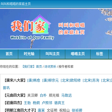
叫叫和唱唱的家庭主页
首页
时光轴
叫叫主页
唱唱主页
标签
你现在的位置：
【我们家】首页
/
诗词赏析
/ 按作者检索
【唐宋八大家】
[唐]韩愈
[唐]柳宗元
[北宋]欧阳修
[北宋]苏洵
[北宋
曾巩
【元曲四大家】
关汉卿
白朴
郑光祖
马致远
【初唐四杰】
王勃
杨炯
卢照邻
骆宾王
【明朝江南四大才子】
唐寅
文征明 祝枝山
徐祯卿