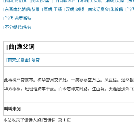
[民国]蒋荫棠
[民国]罗庸
[当代]郭沫若
[清朝]吴庆坻
[清朝]吴藻
[东
[东晋南北朝]陶弘景
[唐朝]王绩
[汉朝]刘桢
[南宋辽夏金]朱敦儒
[当
[当代]弗罗斯特
[不分朝代]佚名
[曲]渔父词
[南宋辽夏金]
法常
此事楞严常露布。梅华雪月交光处。一笑寥寥空万古。风瓯语。迥然银
华方栩栩。斑斑谁跨丰干虎。而今忘却来时路。江山暮。天涯目送鸿飞
叫叫未阅
本站收录了该诗人的
1
首诗词 第
1
页