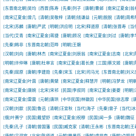
[东晋南北朝]吴均
[西晋]陈寿
[先秦]列子
[唐朝]曹邺
[南宋辽夏金]翁
[南宋辽夏金]曾几
[清朝]吴敬梓
[清朝]钱谦益
[元朝]脱脱
[清朝]周希
[北宋]苏麟
[唐朝]严武
[明朝]洪应明
[北宋]释道原
[清朝]张晋寿
[当
[当代]艾青
[南宋辽夏金]蒋捷
[唐朝]顾况
[南宋辽夏金]刘过
[唐朝]李
[先秦]韩非
[东晋南北朝]范晔
[明朝]王磐
[汉朝]刘向
[唐朝]林杰
[南宋辽夏金]刘辰翁
[南宋辽夏金]志南
[北宋
[明朝]许仲琳
[唐朝]杜审言
[南宋辽夏金]葛长庚
[三国]蔡文姬
[唐朝
[先秦]屈原
[唐朝]李建勋
[先秦]宋玉
[北宋]司马光
[东晋南北朝]刘义
[南宋辽夏金]叶茵
[唐朝]黄檗
[南宋辽夏金]释慧开
[明朝]冯梦龙
[明
[南宋辽夏金]唐婉
[北宋]宋祁
[民国]李叔同
[南宋辽夏金]姜夔
[明朝
[南宋辽夏金]雷震
[元朝]唐珙
[中华民国]林徽因
[中华民国]徐志摩
[
[汉朝]刘歆
[民国]鲁迅
[清朝]汪宜秋
[当代]海子
[先秦]曾子
[当代]
[俄]叶赛宁
[民国]戴望舒
[南宋辽夏金]祝穆
[民国]闻一多
[唐朝]魏征
[先秦]孔子
[清朝]曾国藩
[民国]臧克家
[清朝]王永彬
[东晋南北朝]王
[唐朝]吕洞宾
[北宋]陈师道
[元朝]睢景臣
[唐朝]虞世南
[唐朝]卢照邻