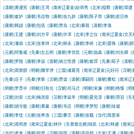
[清朝]黄遵宪
[唐朝]王湾
[南宋辽夏金]赵师秀
[北宋]程颢
[唐朝]常建
[唐朝]崔护
[唐朝]韦应物
[唐朝]张九龄
[唐朝]陈子昂
[唐朝]皮日休
[唐朝]韩翃
[唐朝]包佶
[唐朝]贾岛
[北宋]秦观
[清朝]李渔
[唐朝]王建
[唐朝]刘方平
[唐朝]许浑
[北宋]李之仪
[南宋辽夏金]文天
[北宋]潘阆
[北宋]张孝祥
[北宋]柳永
[唐朝]李峤
[北宋]晏殊
[唐朝]
[元朝]阿鲁威
[先秦]左丘明
[唐朝]李世民
[元朝]翁森
[唐朝]刘长卿
[
[唐朝]罗隐
[唐朝]李益
[清朝]纳兰性德
[唐朝]崔郊
[先秦]荀子
[清朝
[北宋]周敦颐
[明朝]魏学洢
[三国]诸葛亮
[南宋辽夏金]元好问
[汉朝
[先秦]庄子
[先秦]李斯
[汉朝]贾谊
[清朝]谭嗣同
[唐朝]曹松
[南宋辽
[明朝]罗贯中
[明朝]归有光
[汉朝]司马迁
[明朝]宋濂
[明朝]杨慎
[明
[汉朝]刘安
[北宋]梅尧臣
[汉朝]李延年
[明朝]夏完淳
[秦朝]项羽
[东
[唐朝]胡令能
[唐朝]黄巢
[唐朝]韦庄
[明朝]李梦阳
[唐朝]徐凝
[唐朝]李忱
[元朝]张养浩
[三国]曹丕
[唐朝]张籍
[当代]周恩来
[北宋]周邦彦
[南宋辽夏金]林升
[东晋南北朝]陆凯
[北宋]林逋
[南宋
[当代]老舍
[唐朝]皎然
[汉朝]班固
[清朝]梁启超
[北宋]王溥
[清朝]