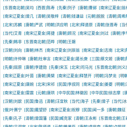
[东晋南北朝]吴均
[西晋]陈寿
[先秦]列子
[唐朝]曹邺
[南宋辽夏金]翁
[南宋辽夏金]曾几
[清朝]吴敬梓
[清朝]钱谦益
[元朝]脱脱
[清朝]周希
[北宋]苏麟
[唐朝]严武
[明朝]洪应明
[北宋]释道原
[清朝]张晋寿
[当
[当代]艾青
[南宋辽夏金]蒋捷
[唐朝]顾况
[南宋辽夏金]刘过
[唐朝]李
[先秦]韩非
[东晋南北朝]范晔
[明朝]王磐
[汉朝]刘向
[唐朝]林杰
[南宋辽夏金]刘辰翁
[南宋辽夏金]志南
[北宋
[明朝]许仲琳
[唐朝]杜审言
[南宋辽夏金]葛长庚
[三国]蔡文姬
[唐朝
[先秦]屈原
[唐朝]李建勋
[先秦]宋玉
[北宋]司马光
[东晋南北朝]刘义
[南宋辽夏金]叶茵
[唐朝]黄檗
[南宋辽夏金]释慧开
[明朝]冯梦龙
[明
[南宋辽夏金]唐婉
[北宋]宋祁
[民国]李叔同
[南宋辽夏金]姜夔
[明朝
[南宋辽夏金]雷震
[元朝]唐珙
[中华民国]林徽因
[中华民国]徐志摩
[
[汉朝]刘歆
[民国]鲁迅
[清朝]汪宜秋
[当代]海子
[先秦]曾子
[当代]
[俄]叶赛宁
[民国]戴望舒
[南宋辽夏金]祝穆
[民国]闻一多
[唐朝]魏征
[先秦]孔子
[清朝]曾国藩
[民国]臧克家
[清朝]王永彬
[东晋南北朝]王
[唐朝]吕洞宾
[北宋]陈师道
[元朝]睢景臣
[唐朝]虞世南
[唐朝]卢照邻