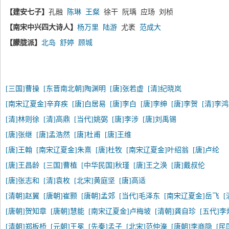
【建安七子】
孔融
陈琳
王粲
徐干 阮瑀 应玚 刘桢
【南宋中兴四大诗人】
杨万里
陆游
尤袤
范成大
【朦胧派】
北岛
舒婷
顾城
[三国]曹操
[东晋南北朝]陶渊明
[唐]张若虚
[清]纪晓岚
[南宋辽夏金]辛弃疾
[唐]白居易
[唐]李白
[唐]李绅
[唐]李贺
[清]李
[清]林则徐
[清]高鼎
[当代]姚弼
[唐]李涉
[唐]刘禹锡
[唐]张继
[唐]孟浩然
[唐]杜甫
[唐]王维
[唐]王翰
[南宋辽夏金]朱熹
[唐]杜牧
[南宋辽夏金]叶绍翁
[唐]卢纶
[唐]王昌龄
[三国]曹植
[中华民国]秋瑾
[唐]王之涣
[唐]戴叔伦
[唐]张志和
[清]袁枚
[北宋]黄庭坚
[唐]高适
[清朝]赵翼
[唐朝]崔颢
[唐朝]孟郊
[当代]毛泽东
[南宋辽夏金]岳飞
[唐朝]贺知章
[唐朝]慧能
[南宋辽夏金]卢梅坡
[清朝]龚自珍
[五代]李
[清朝]郑板桥
[元朝]王冕
[先秦]孟子
[北宋]范仲淹
[唐朝]李商隐
[民