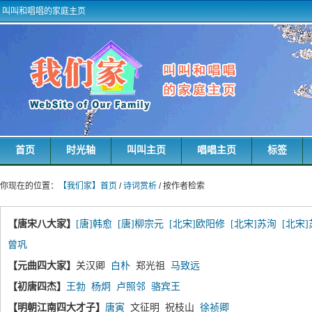
叫叫和唱唱的家庭主页
首页
时光轴
叫叫主页
唱唱主页
标签
你现在的位置：
【我们家】首页
/
诗词赏析
/ 按作者检索
【唐宋八大家】
[唐]韩愈
[唐]柳宗元
[北宋]欧阳修
[北宋]苏洵
[北宋
曾巩
【元曲四大家】
关汉卿
白朴
郑光祖
马致远
【初唐四杰】
王勃
杨炯
卢照邻
骆宾王
【明朝江南四大才子】
唐寅
文征明 祝枝山
徐祯卿