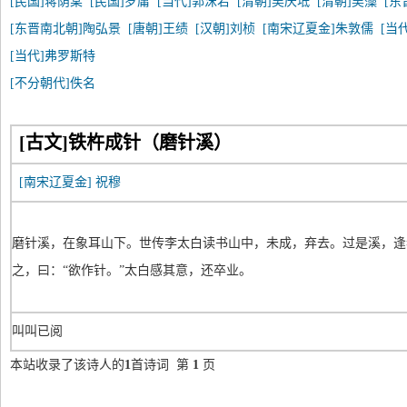
[民国]蒋荫棠
[民国]罗庸
[当代]郭沫若
[清朝]吴庆坻
[清朝]吴藻
[东
[东晋南北朝]陶弘景
[唐朝]王绩
[汉朝]刘桢
[南宋辽夏金]朱敦儒
[当
[当代]弗罗斯特
[不分朝代]佚名
[古文]铁杵成针（磨针溪）
[南宋辽夏金]
祝穆
磨针溪，在象耳山下。世传李太白读书山中，未成，弃去。过是溪，逢
之，曰：“欲作针。”太白感其意，还卒业。
叫叫已阅
本站收录了该诗人的
1
首诗词 第
1
页