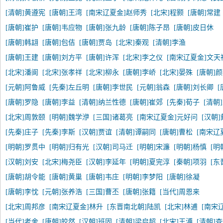
[清朝]黄遵宪
[唐朝]王湾
[南宋辽夏金]赵师秀
[北宋]程颢
[唐朝]常建
[唐朝]崔护
[唐朝]韦应物
[唐朝]张九龄
[唐朝]陈子昂
[唐朝]皮日休
[唐朝]韩翃
[唐朝]包佶
[唐朝]贾岛
[北宋]秦观
[清朝]李渔
[唐朝]王建
[唐朝]刘方平
[唐朝]许浑
[北宋]李之仪
[南宋辽夏金]文天
[北宋]潘阆
[北宋]张孝祥
[北宋]柳永
[唐朝]李峤
[北宋]晏殊
[唐朝]
[元朝]阿鲁威
[先秦]左丘明
[唐朝]李世民
[元朝]翁森
[唐朝]刘长卿
[
[唐朝]罗隐
[唐朝]李益
[清朝]纳兰性德
[唐朝]崔郊
[先秦]荀子
[清朝
[北宋]周敦颐
[明朝]魏学洢
[三国]诸葛亮
[南宋辽夏金]元好问
[汉朝
[先秦]庄子
[先秦]李斯
[汉朝]贾谊
[清朝]谭嗣同
[唐朝]曹松
[南宋辽
[明朝]罗贯中
[明朝]归有光
[汉朝]司马迁
[明朝]宋濂
[明朝]杨慎
[明
[汉朝]刘安
[北宋]梅尧臣
[汉朝]李延年
[明朝]夏完淳
[秦朝]项羽
[东
[唐朝]胡令能
[唐朝]黄巢
[唐朝]韦庄
[明朝]李梦阳
[唐朝]徐凝
[唐朝]李忱
[元朝]张养浩
[三国]曹丕
[唐朝]张籍
[当代]周恩来
[北宋]周邦彦
[南宋辽夏金]林升
[东晋南北朝]陆凯
[北宋]林逋
[南宋
[当代]老舍
[唐朝]皎然
[汉朝]班固
[清朝]梁启超
[北宋]王溥
[清朝]