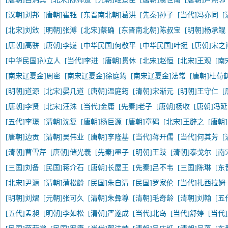
[汉朝]刘邦
[唐朝]崔钰
[东晋南北朝]葛洪
[先秦]孙子
[当代]冯亦同
[北宋]刘攽
[明朝]张溥
[北宋]蔡确
[东晋南北朝]陈叔宝
[明朝]杨承鲲
[唐朝]高骈
[唐朝]李嶷
[中华民国]何敬平
[中华民国]叶挺
[唐朝]宋之
[中华民国]孙立人
[当代]李进
[唐朝]贯休
[北宋]赵恒
[北宋]王观
[南
[南宋辽夏金]周密
[南宋辽夏金]徐庭筠
[南宋辽夏金]法常
[唐朝]杜荀
[明朝]道源
[北宋]晏几道
[唐朝]温庭筠
[清朝]宋渐元
[明朝]王守仁
[
[唐朝]李贤
[北宋]汪洙
[当代]金庸
[先秦]老子
[唐朝]杨收
[唐朝]冯
[五代]李璟
[清朝]沈复
[唐朝]杨巨源
[唐朝]章碣
[北宋]王辟之
[唐朝
[唐朝]边贡
[清朝]吴伟业
[唐朝]李隆基
[当代]蒋开儒
[当代]何其芳
[清朝]曹雪芹
[唐朝]储光羲
[先秦]墨子
[明朝]王跂
[清朝]泰戈尔
[南
[三国]刘备
[民国]蒋介石
[唐朝]长屋王
[先秦]吕不韦
[三国]陈琳
[东
[北宋]尹源
[清朝]蒲松龄
[民国]朱自清
[民国]罗家伦
[当代]扎西拉姆
[明朝]刘熠
[元朝]张可久
[清朝]朱彝尊
[清朝]毛奇龄
[清朝]刘翰
[五
[五代]孟昶
[明朝]李如松
[清朝]严遂成
[当代]北岛
[当代]舒婷
[当代