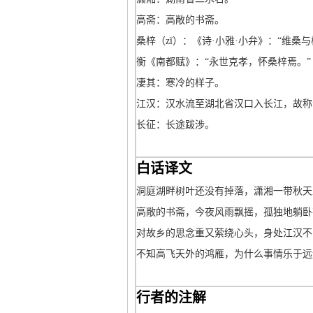
高斋：高敞的书斋。
桑梓（zǐ）：《诗·小雅·小弁》：“维
衡《南都赋》：“永世克孝，怀桑梓焉。”
凄其：寒冷的样子。
江汉：汉水流至湖北省汉口入长江，故称
长征：长途跋涉。
白话译文
洞庭湖畔树叶还没有掉落，潇湘一带秋天
高敞的书斋，今夜风雨飘摇，孤独地躺卧
对故乡的思念重又萦绕心头，身处江汉不
不知高飞天外的鸿雁，为什么事情乐于远
行者的注解