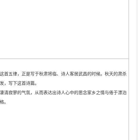
这首五律，正是写于秋肃将临、诗人客居武昌的时候。秋天的肃杀
发，写下这首诗篇。
凄清寂寥的气氛，从而表达出诗人心中的思念家乡之情与倦于漂泊
格。