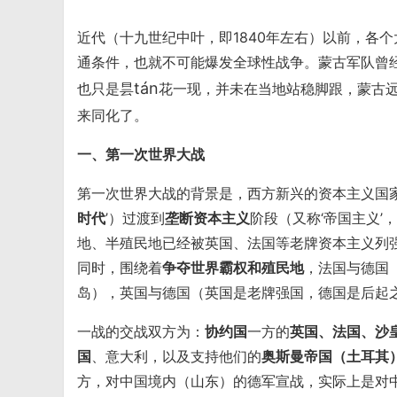
近代（十九世纪中叶，即1840年左右）以前，各
通条件，也就不可能爆发全球性战争。蒙古军队曾
tán
也只是昙
花一现，并未在当地站稳脚跟，蒙古
来同化了。
一、第一次世界大战
第一次世界大战的背景是，西方新兴的资本主义国
时代
’）过渡到
垄断资本主义
阶段（又称‘帝国主义’，
地、半殖民地已经被英国、法国等老牌资本主义列
同时，围绕着
争夺世界霸权和殖民地
，法国与德国
岛），英国与德国（英国是老牌强国，德国是后起
一战的交战双方为：
协约国
一方的
英国、法国、沙
国
、意大利，以及支持他们的
奥斯曼帝国（土耳其
方，对中国境内（山东）的德军宣战，实际上是对