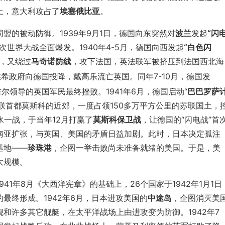
上，意大利攻占了
埃塞俄比亚
。
盟的被动防御。1939年9月1日，德国向东突然对
波兰
发起
“闪
世界大战全面爆发。1940年4-5月，德国向西发起
“白色闪
，又绕过
马奇诺防线
，攻下法国，英法联军被挤压到法国西北海
维希政府向德国投降，戴高乐流亡英国。同年7-10月，德国发
尔领导的英国军民最终挫败。1941年6月，德国启动“
巴巴罗萨
苏联首都莫斯科的近郊，一度占领150多万平方公里的苏联国土，
水一战，于当年12月打赢了
莫斯科保卫战
，让德国的“闪电战”首
南亚扩张，与英国、美国的矛盾日益加剧。此时，日本决定孤注
基地——
珍珠港
，企图一举击败尚未准备就绪的美国。于是，美
大规模。
1年8月《大西洋宪章》的基础上，26个国家于1942年1月1日
最终形成。1942年6月，日本进攻美国的
中途岛
，企图消灭美
和许多其它舰艇，在太平洋战场上由进攻变为防御。1942年7