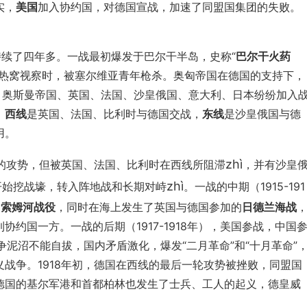
实，
美国
加入协约国，对德国宣战，加速了同盟国集团的失败。
束，持续了四年多。一战最初爆发于巴尔干半岛，史称“
巴尔干火药
拉热窝视察时，被塞尔维亚青年枪杀。奥匈帝国在德国的支持下，
，奥斯曼帝国、英国、法国、沙皇俄国、意大利、日本纷纷加入
，
西线
是英国、法国、比利时与德国交战，
东线
是沙皇俄国与德
用。
zhì
决的攻势，但被英国、法国、比利时在西线所阻滞
，并有沙皇
zhì
开始挖战壕，转入阵地战和长期对峙
。一战的中期（1915-191
、索姆河战役
，同时在海上发生了英国与德国参加的
日德兰海战
约国一方。一战的后期（1917-1918年），美国参战，中国
泥沼不能自拔，国内矛盾激化，爆发“二月革命”和“十月革命”
战争。1918年初，德国在西线的最后一轮攻势被挫败，同盟国
德国的基尔军港和首都柏林也发生了士兵、工人的起义，德皇威