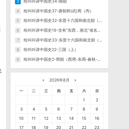
给叫叫讲中国史34-隋朝
3
给叫叫讲中国史37-唐朝和(武)周（丙）
4
给叫叫讲中国史32-东晋十六国和南北朝（中）
5
过
给叫叫讲中国史19-含有“东西，南北”省名的历史渊源
6
给叫叫讲中国史33-东晋十六国和南北朝（下）
7
给叫叫讲中国史22-三国（上）
8
给叫叫讲中国史2-周朝（西周-东周-春秋-战国）
9
民
«
2026年8月
»
一
二
三
四
五
六
日
1
2
3
4
5
6
7
8
9
10
11
12
13
14
15
16
17
18
19
20
21
22
23