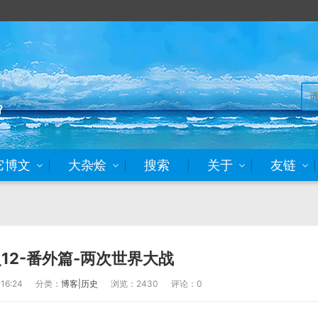
它博文
大杂烩
搜索
关于
友链
12-番外篇-两次世界大战
16:24
分类：
博客|历史
浏览：2430
评论：0