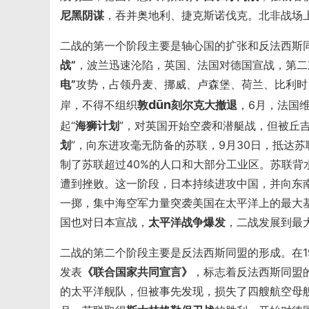
尼黑阴谋
，吞并奥地利、捷克斯诺伐克。北非战场
二战的第一个阶段主要是轴心国的扩张和反法西斯同
战”
，波兰迅速沦陷，英国、法国对德国宣战，第二次
电”
攻势，占领丹麦、挪威、卢森堡、荷兰、比利时
dūn
岸，不得不组织
敦
刻尔克大撤退
，6月，法国
起“
海狮计划
”，对英国开始空袭和潜艇战，但被丘吉
划
”，向东进攻毫无防备的苏联，9月30日，抵达
制了苏联超过40%的人口和大部分工业区。苏联背
遭到挫败。这一阶段，日本持续进攻中国，并向东
一掷，集中海空军力量突袭美国在太平洋上的最大
国也对日本宣战，
太平洋战争爆发
，二战发展到最
二战的第二个阶段主要是反法西斯同盟的形成。在194
发表
《联合国家共同宣言》
，标志着反法西斯同盟的
的太平洋舰队，但被事先发现，损失了四艘航空母舰