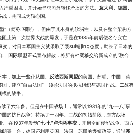
陷入严重困境，并开始寻求向外转移矛盾的方法。
意大利、德国、
备战，共同成为
轴心国
。
联盟”（简称‘国联’），但由于其本身的软弱性，以及在整个架构方
阻止第二次世界大战的爆发，于是在1935年前后便名存实亡
suí
jìng
八”事变，对日本军国主义就采取了绥
靖
态度，助长了日本的
6年，国际联盟正式宣布解散，将所有档案移交给新成立的“联合
日本，加上一些仆从国。
反法西斯同盟
的美国、苏联、中国、英
国，建立“自由法国”，领导法国的抵抗组织与德国作战。二战
规模的战争。
持续了六年多。但是在中国战场上，通常以1931年的“九·一八”事
中国的抗日战争）持续了十四年。二战的初始阶段，东方战场
，在1937年发动
“七·七”卢沟桥事变
，开启全面侵华战争。西
佛朗哥上台，德国还利用英国、法国、苏联的绥靖政策，通过
慕