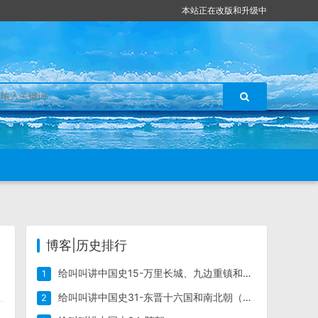
本站正在改版和升级中
博客|历史排行
给叫叫讲中国史15-万里长城、九边重镇和著名关隘
1
给叫叫讲中国史31-东晋十六国和南北朝（上）
2