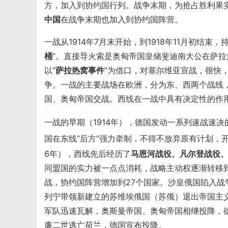
方，加入到协约国行列。战争末期，为抢占胜利果
中国
在战争末期也加入到协约国阵营。
一战从1914年7月末开始，到1918年11月初结
桶
”。直接导火索是奥匈帝国皇储斐迪南大公在萨
以“
萨拉热窝事件
”为借口，对塞尔维亚宣战，很快
争。一战的主要战场在欧洲，分为东、西两个战线
国、奥匈帝国交战。西线在一战中具有决定性的作
一战的早期（1914年），德国发动一系列速战速
国在东线“后方”强力牵制，不得不放弃原有计划，
6年），西线先后经历了
马恩河战役、凡尔登战役
同盟国的实力被一点点消耗，战略主动权逐渐转移到协
战，协约国阵营增加到27个国家。沙皇俄国陷入战争
列宁带领新建立的苏维埃俄国（苏俄）退出帝国主义
军队迅速瓦解，奥斯曼帝国、奥匈帝国相继投降，
廉二世逃亡荷兰，德国宣布投降。