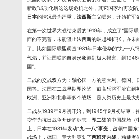
新政”成功化解这这场危机之外，其它国家均再次
日本
的情况最为严重，
法西斯
主义崛起，开始扩军
在第一次世界大战结束后的1919年，成立了“国际
面的不完善，未能阻止法西斯的崛起和扩张，亦未能
了。比如国际联盟调查1931年日本侵华的“九·一
气焰，并让国联的自身形象遭到极大损害。到194
国”。
二战的交战双方为：
轴心国
一方的意大利、德国、
国等。法国在二战早期即沦陷，戴高乐将军流亡到英
欧洲、亚洲和北非等多个战场，是人类历史上最大
二战从1939年9月初开始，到1945年9月初结束，
变作为抗日战争开始的标志，即二战的中国战场（
上，日本在1931年发动
“九·一八”事变
，占领中国东北
战场上，德国、意大利策划了
西班牙内战
，独裁者