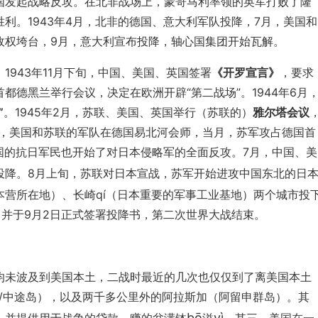
国发起战略反攻。在北非战场上，蒙哥马利率领的英军打败了隆
胜利。1943年4月，北非的德国、意大利军队投降，7月，美国和
政权垮台，9月，意大利宣布投降，轴心国集团开始瓦解。
943年11月下旬，中国、美国、英国签署
《开罗宣言》
，要求
德黑兰举行会议，决定在欧洲开辟“第二战场”。1944年6月
”
。1945年2月，苏联、美国、英国举行（苏联的）
雅尔塔会议
月，美国和苏联的军队在德国易北河会师，当月，苏军攻占德国首
中国的抗日军民也开始了对日本侵略军的全面反攻。7月，中国、美
投降。8月上旬，苏联对日本宣战，苏军开始进攻中国东北的日
营所在地）、长崎qí（日本重要的军事工业基地）两个城市投
，并于9月2日正式签署投降书，第二次世界大战结束。
均未波及到美国本土，二战时最近的几次也仅仅到了离美国本土
/中途岛），以及两千多公里外的阿拉斯加（阿留申群岛）。其
bō
yì