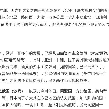
个大洲、国家和民族之间是相互隔绝的，没有开展大规模交流的交
经从东北亚一路向西，奔袭一万多公里，攻入中欧腹地，但胜利
远征者集团留下的官吏和军人，也很快都被当地的被征服者给反
家，经过一百多年的发展，已经从
自由资本主义
阶段（对应‘
蒸汽
对应‘
电气时代
’），此时，亚洲、非洲、拉丁美洲和大洋洲的殖
强瓜分完毕，新兴的资本主义强国，如德国等，已经无从下手。
（普法战争中法国战败），沙皇俄国与奥匈帝国（争夺巴尔干半
之秀）之间的矛盾日益激化，最终恶化为大规模战争。
皇俄国（沙俄）
，以及比利时等国。
同盟国
一方的
德国、奥匈帝
）
等。
日本
为了扩大其在东亚地区的势力范围，加入到协约国一
中国扩大侵略。一战中后期，
意大利
见风使舵，脱离同盟国一