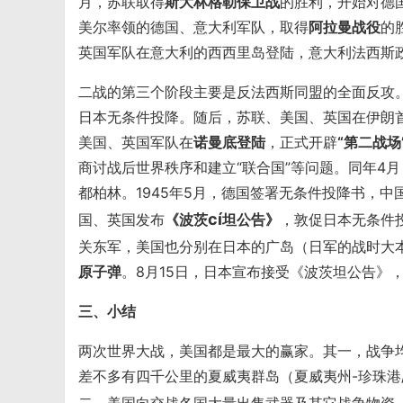
月，苏联取得
斯大林格勒保卫战
的胜利，开始对德
美尔率领的德国、意大利军队，取得
阿拉曼战役
的
英国军队在意大利的西西里岛登陆，意大利法西斯
二战的第三个阶段主要是反法西斯同盟的全面反攻。1
日本无条件投降。随后，苏联、美国、英国在伊朗首都
美国、英国军队在
诺曼底登陆
，正式开辟
“第二战场
商讨战后世界秩序和建立“联合国”等问题。同年4
都柏林。1945年5月，德国签署无条件投降书，
cí
国、英国发布
《波茨
坦公告》
，敦促日本无条件
关东军，美国也分别在日本的广岛（日军的战时大本
原子弹
。8月15日，日本宣布接受《波茨坦公告》
三、小结
两次世界大战，美国都是最大的赢家。其一，战争
差不多有四千公里的夏威夷群岛（夏威夷州-珍珠港