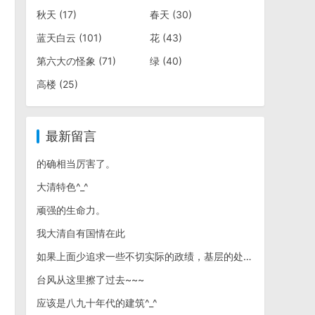
秋天
(17)
春天
(30)
蓝天白云
(101)
花
(43)
第六大の怪象
(71)
绿
(40)
高楼
(25)
最新留言
的确相当厉害了。
大清特色^_^
顽强的生命力。
我大清自有国情在此
如果上面少追求一些不切实际的政绩，基层的处境预计会有明显改善~~~
台风从这里擦了过去~~~
应该是八九十年代的建筑^_^