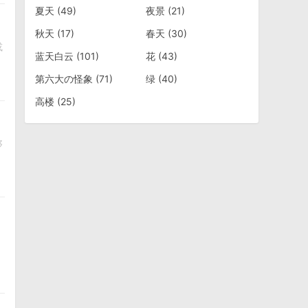
夏天
(49)
夜景
(21)
秋天
(17)
春天
(30)
或
蓝天白云
(101)
花
(43)
第六大の怪象
(71)
绿
(40)
高楼
(25)
够