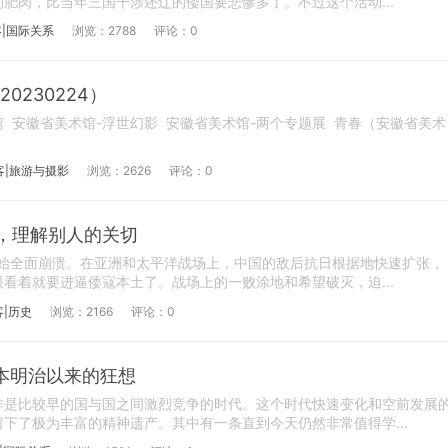
肥肉，比当年三国干涉还辽的倭国要悲惨多了。不过这个活动...
|国际关系
浏览：2788
评论：0
0230224）
 安徽省美术馆-浮世幻影 安徽省美术馆-两个专题展 青春（安徽省美术
客|旅游与摄影
浏览：2626
评论：0
史，理解别人的关切
开始全面崩溃。在亚洲和太平洋战场上，中国的敌后抗日根据地快速扩张，
看着就要进逼倭寇本土了。战场上的一败涂地和希望破灭，迫...
客|历史
浏览：2166
评论：0
本明治以来的狂想
作是比较早的国与国之间激烈竞争的时代。这个时代快速变化和空前发展
下了极为丰富的精神遗产。其中有一条直到今天仍然非常值得学...