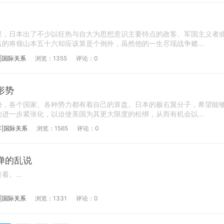
里，日本出了不少以狂热与自大为思想意识主要特点的政客、军国主义者
的将领山本五十六却应该算是个例外，虽然他的一生尽现战争赌...
|国际关系
浏览：1355
评论：0
形势
势，各个国家、各种势力都有着自己的算盘。日本的极右翼分子，希望能
进一步紧张化，以迫使美国为其更大限度的松绑，从而有机会以...
客|国际关系
浏览：1565
评论：0
惮的乱说
。...
|国际关系
浏览：1331
评论：0