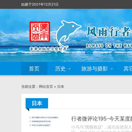
始建于2001年12月21日
首页
历史
旅游与摄影
其
当前位置：
网站首页
> 日本
日本
行者微评论195-今天某
小乌乌“围魏救赵”，成功迫使深