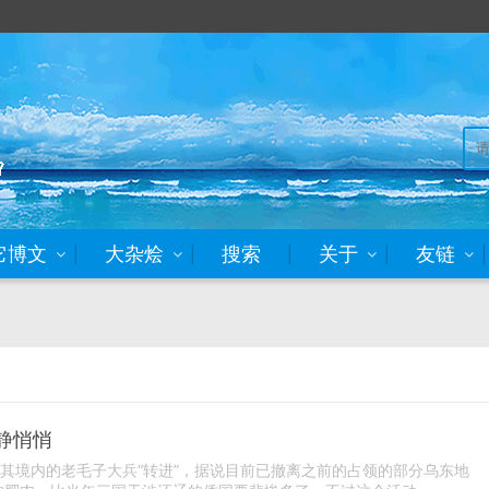
它博文
大杂烩
搜索
关于
友链
度静悄悄
入其境内的老毛子大兵“转进”，据说目前已撤离之前的占领的部分乌东地