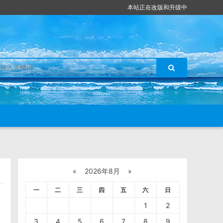
本站正在改版和升级中
«
2026年8月
»
一
二
三
四
五
六
日
1
2
3
4
5
6
7
8
9