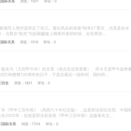
|国际关系
浏览：1501
评论：0
国家领导人绝对是卯足了劲儿。最出风头的首推“纯爷们”普京，尤其是在水
，当普京“抢先”为彭丽媛披上御寒外套的时候，全世界的...
|国际关系
浏览：1519
评论：0
一篇名为《又到甲午年》的文章（请点击这里查看）。而今天是甲午战争
式打响整整120周年的日子，于是在最近一段时间，国内和...
|历史
浏览：1821
评论：0
了本《甲申三百年祭》（风雨六十年纪念版），这是郭沫若纪念馆、中国
在2005年，也就是郭沫若发表《甲申三百年祭》这篇著名文...
客|国际关系
浏览：1704
评论：0