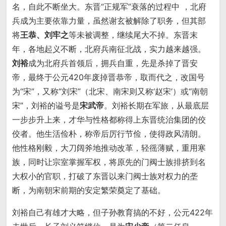
名，自此不断坐大。东晋“正规军”衰落的过程中 ，北府
兵成为主要依靠力量，虽然谢玄被解除了职务，但其部
将
王恭、刘牢之
等未被调整，继续尾大不掉。东晋末
年，各地起义不断，北府兵南征北战，实力越来越强。
刘裕
成为北府兵首领后，拥兵自重，先是杀掉了晋安
帝，最终于公元420年废掉晋恭帝，取而代之，改国号
为“宋”，又称“刘宋”（北宋、南宋则又称‘赵宋’）或“南朝
宋”，刘裕的谥号是
宋武帝
。刘裕长期在军旅，从最底层
一步步升上来，才华与性格都称得上东晋统治集团的佼
佼者。他生活俭朴，称帝后厉行节俭，使得政风清朗。
他性格刚毅，大刀阔斧地推动改革，轻徭薄赋，重用寒
族，同时让宗室掌握军权，将原先的门阀士族排挤到名
大权小的官职，打破了东晋以来门阀士族对权力的垄
断，为南朝宋前期的安定繁荣奠定了基础。
刘裕自己有雄才大略，但子孙教育搞的不好，公元422年