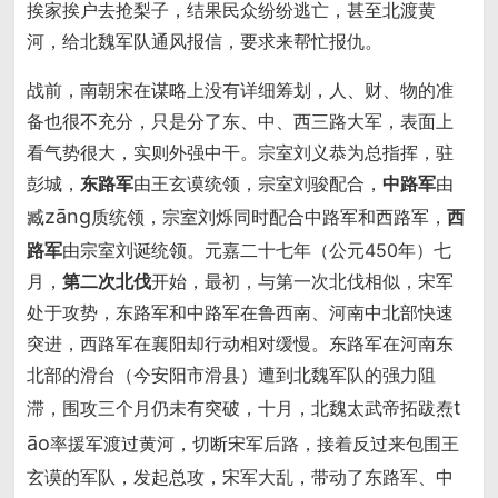
挨家挨户去抢梨子，结果民众纷纷逃亡，甚至北渡黄
河，给北魏军队通风报信，要求来帮忙报仇。
战前，南朝宋在谋略上没有详细筹划，人、财、物的准
备也很不充分，只是分了东、中、西三路大军，表面上
看气势很大，实则外强中干。宗室刘义恭为总指挥，驻
彭城，
东路军
由王玄谟统领，宗室刘骏配合，
中路军
由
zāng
臧
质统领，宗室刘烁同时配合中路军和西路军，
西
路军
由宗室刘诞统领。元嘉二十七年（公元450年）七
月，
第二次北伐
开始，最初，与第一次北伐相似，宋军
处于攻势，东路军和中路军在鲁西南、河南中北部快速
突进，西路军在襄阳却行动相对缓慢。东路军在河南东
北部的滑台（今安阳市滑县）遭到北魏军队的强力阻
t
滞，围攻三个月仍未有突破，十月，北魏太武帝拓跋焘
āo
率援军渡过黄河，切断宋军后路，接着反过来包围王
玄谟的军队，发起总攻，宋军大乱，带动了东路军、中