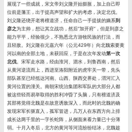
展现了一些成就，宋文帝刘义隆开始膨胀，加上自己即
位前是藩王，出于提高声望和扩大的考虑，决定北伐。
刘义隆还绕开老将檀道济，任命自己一手提拔的嫡系
到
彦之
为主帅，想让其立战功，然后“加开府”，但是到彦之
能力平平，经验很少，不熟悉北方游牧民族的打法，而
且轻敌。刘义隆在元嘉六年（公元429年）向北魏索要黄
河以南的全部土地，未获回应，于是在次年发动
第一次
北伐
。宋军走水路，经由淮河、泗水，到鲁西南，然后
从黄河逆流而上，西进至洛阳附近的虎牢关一带，先头
部队甚至已经抵达河南、山西、陕西交界处，渭河汇入
黄河位置的潼关。南朝宋统治集团和军队的大部分人都
被这些轻而易举取得的胜利冲昏了头脑，只有檀道济及
其部将觉得北魏是在故意诱敌深入，而此时的北魏的确
发现宋军长驱直入，孤军冒进，几万人在东西方向上排
成长达两千里的一字长蛇阵，从侧面来看力量已十分薄
弱。十月入冬后，北方的黄河等河流纷纷结冰，北魏趁