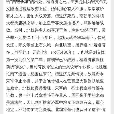
语
“自毁长城”
的出处。檀道济之死，主要是因为宋文帝刘
义隆通过宫廷政变上位，始终担心有人不服，常常嫉妒
有才之人，害怕大权旁落。檀道济死后，南朝宋的将领
大都为庸碌之辈，加上皇帝喜欢遥控指挥，导致屡屡战
败。当时，北魏许多人都喜形于色，声称
“道济已死，吴
十五年后，北魏太武帝率军南下，饮马
子辈不足复惮！”
长江，宋文帝登上石头城，向北眺望，感叹道：
“若道济
元嘉七年（公元430年），也就是刘义隆
在，岂至此！”
第一次北伐的第二年，南朝宋已经战败，檀道济被派往
前线“救火”，当时有投降过去的士兵说宋军缺粮，北魏连
忙南下追击，想困住宋军。檀道济见此情况，故意命令
宋军停止南撤，并于当晚带领人在营寨里大张旗鼓地查
点粮食。北魏侦察兵发现，宋军的一些士兵拿着竹筹在
计数，另一些士兵拿着斗子在量米，周围袋子里的米都
是满满的，因此判断檀道济军中粮食还绰绰有余，军心
稳定，不能匆忙与之决战。北魏将领们也认可了这个“情