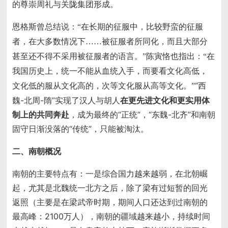
的尊崇周礼与关陇集团形成。
恩格斯曾总结说：
“在长期的征服中，比较野蛮的征服
者，在大多数情况下……被征服者所同化，而且大部分
陈寅恪也指出：
甚至还不得不采用被征服者的语言。”
“在
我国历史上，统一不能从血统入手，而要看文化高低，
“西
文化低的服从文化高的，次等文化服从高等文化。”
魏-北周-隋”实现了汉人与胡人
在更先进文化和更实用体
制上的共同奔赴
，成为最终的“正统”，“东魏-北齐”和南朝
固守日渐没落的“传统”，只能被淘汰。
二、南朝概况
南朝的主要特点有：一是综合国力越来越弱，在北朝崛
起，尤其是北魏统一北方之后，除了梁有过短暂的回光
返照（主要是在梁武帝时期，期间人口还达到过南朝的
最高峰：2100万人），南朝的疆域越来越小，持续时间