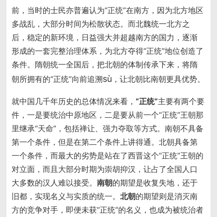
前，当时的士民亦普遍认为“正统”在南方，因为北方地区
多战乱，大部分时间为松散状态。而北魏统一北方之
后，稳定的新环境，日益强大并超越南方的国力，逐渐
形成的一套完整治理体系，为北方夺得“正统”地位创造了
条件。隋朝统一全国后，把北朝的体制传承下来，将隋
sù
朝所拥有的“正统”向前追溯
，让北朝比南朝更具优势。
就中国几千年历史的总体情况来看，
“正统”
主要有两个要
件，一是要统治中原地区，二是要从前一个“正统”王朝那
里继承“天命”，包括禅让、强力夺取等方式。南朝不具备
第一个条件，但是在第二个条件上讲得通。北朝具备第
一个条件，而最大的劣势是站在了西晋这个“正统”王朝的
对立面，而且大部分时期为崇胡抑汉，让占了全国人口
大多数的汉人难以接受。
南朝
的期望是收复失地，还于
旧都，实现名义与实质的统一。
北朝
的期望则是消灭南
方的竞争对手，即便未获“正统”的名义，也成为被统治者