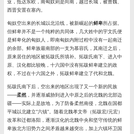
亚，抵达东欧，南匈奴则是向南，越过长城，被曹魏、
西晋安置在塞内。
匈奴空出来的长城以北沿线，被新崛起的
鲜卑
所占据。
但鲜卑并不是一个纯粹的共同体，几大姓中的宇文氏便
是鲜卑化的匈奴人，即南匈奴内附过程中没有一起南迁
的余部。鲜卑族最南部的一支为慕容氏，其南迁之后，
原来居住的地区被拓跋氏所填补。拓跋氏南下、进入中
原、汉化都比较晚，十六国中没有拓跋鲜卑建立的政
权，不过在十六国之外，拓跋鲜卑建立了代和北魏。
拓跋氏南下后，空出来的地区出现了又一个新的民族
——
柔然
，并逐渐威胁到进入中原之后的北魏的北部边
疆——实际上是故地，为了防备柔然南侵，北魏在国都
平城以北建立“六镇”。随着北魏孝文帝（拓跋宏/元宏）
改革和迁都洛阳，逐渐汉化的北魏中央和坚守传统的鲜
卑族北方旧势力之间矛盾越来越突出，加上六镇环卫国