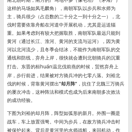
南北朝时期，南方的产马地不多（像毛坦厂（茅滩厂）
这样的马场如凤毛麟角），南朝军队以步兵和水师为
主，骑兵很少（占总数的二十分之一到十分之一），北
伐时需要依靠舟船在河道中开展机动，尤其是运送辎
重。如果考虑到有较大把握取胜，南朝军队最远只能到
黄河（通过长江、淮河、黄河的支流与运河），因为黄
河以北河流少，且冬季会结冰，不能作为南朝军队的交
通线和防线，弃舟上岸，很快就会遭到北朝骑兵的沉重
huán
打击。东晋的桓
温北伐前燕的时候，贸然弃舟上
岸，步行前进，结果被对方骑兵冲的七零八落。刘裕北
伐的时候，背靠黄河摆出
“却月阵”
，抗住了北魏三万骑兵
的屡次冲击，这种阵法和模式也成为后来南朝多次效法
的成功经验。
下图为刘裕的却月阵，阵型如弧形的新月。外围一圈是
战车，车上放置强弩。中间为步兵，在敌方骑兵冲击时
被保护起来。背后是黄河里的水师战船，来回机动，作