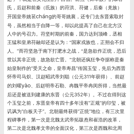
氏，后赵和前秦（氐族）的苻洪、苻健，后秦（羌族）
cháng
开国皇帝姚苌
的哥哥姚襄，还专门去东晋索取封
号，虽然相当于自降一等，却以此提高了自己在北方汉
人中的号召力。苻坚时期的前秦，国力达到顶峰，丞相
王猛和皇弟苻融却还是认为：
“国家戎族也，正朔会不归
而苻坚急于南下打淝水之战，
人。”
“是急欲作正统，恐后
北朝还疯狂争夺据称是秦
世以其非正统，故急欲亡晋。”
始皇制作的“受天之命，皇帝寿昌”传国玉玺，先后为西晋
怀帝司马炽、汉赵昭武帝刘聪（公元311年获得）、前赵
yào
的刘曜
、后赵明帝石勒、冉魏平帝冉闵所得，当然最
后还是被送到建康的东晋（公元352年）。不过在得到这
个玉玺之前，东晋皇帝有四十多年没有“正规”的印玺，被
讥讽为“白板天子”。北朝最终获得“正统”地位，有三次里
程碑事件，第一次是北魏太武帝拓跋焘和崔浩的改革，
第二次是北魏孝文帝的全面汉化，第三次是西魏和北周