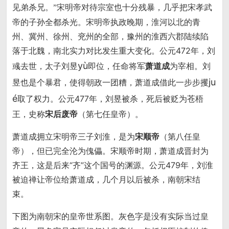
宋明帝对待宗室也十分残暴，几乎把宋孝武
见弟杀兄。”
帝的子孙全都杀光。宋明帝执政晚期，淮河以北的青
州、冀州、徐州、兖州的全部，豫州的淮西六郡陆续陷
落于北魏，南北实力对比发生重大变化。公元472年，刘
yù
彧去世，太子刘昱
即位，任命将军
萧道成
为宰相。刘
ju
昱也是个暴君，使得朝政一团糟，萧道成借此一步步攫
é
取了权力。公元477年，刘昱被杀，死后被贬为苍梧
王，史称
宋后废帝
（第七任皇帝）。
萧道成拥立宋明帝三子刘淮，是为
宋顺帝
（第八任皇
帝），但已完全沦为傀儡。宋顺帝时期，萧道成晋封为
齐王，这是后来“齐”这个国号的渊源。公元479年，刘淮
被迫禅让帝位给萧道成，几个月以后被杀，南朝宋结
束。
下图为南朝宋的皇帝世系图。灰色字是没有实际当过皇