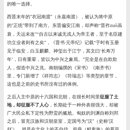
的唯一选择。
西晋末年的“衣冠南渡”（永嘉南渡），被认为将中原
的“正统”带到了南方。东晋偏安江南，却声称
zuò
“晋祚
虽
衰，天运未改”“自古以来诚无戎人为帝王者，至于名臣建
，《晋书·元帝纪》记载
功立业者则有之矣”
“于时有玉册
见于临安，白玉麒麟、神玺出于江宁，其文曰‘长寿万
完全是在自欺欺
年’，日有重晕，皆以为中兴之象焉。”
人，假造中兴之兆。南朝编撰的《宋书》《南齐书》
里，专门新增了《祥符志》《符瑞志》等类型的章节，
这也是之前的史书所没有过的体例。
之后入主中原的十六国和北朝，在很长时间里
征服了土
地，却征服不了人心
，长期处于一种外表很强大，却被
广大民众私下定性为野蛮的尴尬。匈奴的刘渊自称刘邦
之后，冒充汉族和汉朝皇室，定国号为“汉”（史称‘汉
赵’），就是在文化上的不自信。前燕（鲜卑族）的慕容