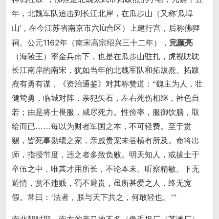
年，北魏军队追击到长江北岸，在瓜步山（又称‘瓜埠
lù
山’，在今江苏省南京市六
合区）上建行宫，后称佛狸
祠。公元1162年（南宋高宗绍兴三十二年），
完颜亮
（海陵王）率金兵南下，也是在瓜步山驻扎，虎视眈眈
长江南岸的南宋，犹如当年的北魏军队和拓跋焘。拓跋
焘有勇有谋，《资治通鉴》对其称赞道：
“魏主为人，壮
健鸷勇，临城对阵，亲犯矢石，左右死伤相继，神色自
若；由是将士畏服，咸尽死力。性俭率，服御饮膳，取
给而已……每以为财者军国之本，不可轻费。至于赏
赐，皆死事勋绩之家，亲戚贵宠未尝横有所及。命将出
师，指授节度，违之者多致负败。明天知人，或拔士于
卒伍之中，唯其才用所长，不论本末。听察精敏。下无
遁情，赏不违贱，罚不避贵，虽所甚爱之人，终无宽
假。常曰：‘法者，朕与天下共之，何敢轻也。’”