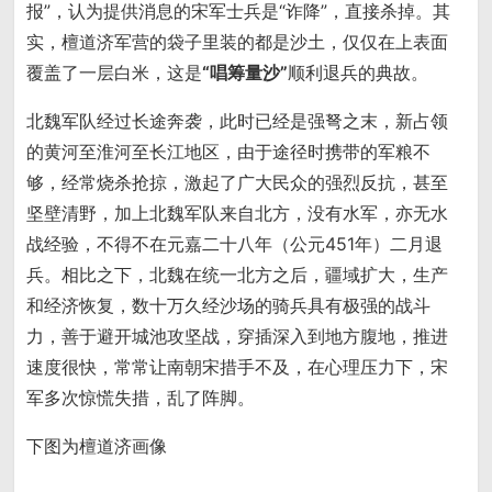
报”，认为提供消息的宋军士兵是“诈降”，直接杀掉。其
实，檀道济军营的袋子里装的都是沙土，仅仅在上表面
覆盖了一层白米，这是
“唱筹量沙”
顺利退兵的典故。
北魏军队经过长途奔袭，此时已经是强弩之末，新占领
的黄河至淮河至长江地区，由于途径时携带的军粮不
够，经常烧杀抢掠，激起了广大民众的强烈反抗，甚至
坚壁清野，加上北魏军队来自北方，没有水军，亦无水
战经验，不得不在元嘉二十八年（公元451年）二月退
兵。相比之下，北魏在统一北方之后，疆域扩大，生产
和经济恢复，数十万久经沙场的骑兵具有极强的战斗
力，善于避开城池攻坚战，穿插深入到地方腹地，推进
速度很快，常常让南朝宋措手不及，在心理压力下，宋
军多次惊慌失措，乱了阵脚。
下图为檀道济画像