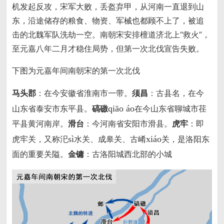
机发起反攻，宋军大败，丢盔弃甲，从河南一直退到山
东，沿途储存的粮食、物资、军械也都顾不上了，被追
击的北魏军队洗劫一空。南朝宋安排檀道济北上“救火”，
至元嘉八年二月才稳住局势，但第一次北伐宣告失败。
下图为元嘉年间南朝宋的第一次北伐
马头郡
：在今安徽省淮南市一带。
须昌
：古县名，在今
qiāo áo
山东省泰安市东平县。
碻磝
在今山东省聊城市荏
平县黄河南岸。
滑台
：今河南省安阳市滑县。
虎牢
：即
sì
xiáo
虎牢关，又称汜
水关、成皋关、古崤
关，是洛阳东
面的重要关隘。
金镛
：古洛阳城西北部的小城