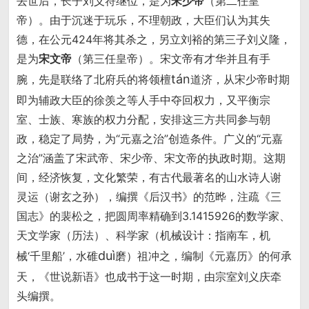
去世后，长子刘义符继位，是为
宋少帝
（第二任皇
帝）。由于沉迷于玩乐，不理朝政，大臣们认为其失
德，在公元424年将其杀之，另立刘裕的第三子刘义隆，
是为
宋文帝
（第三任皇帝）。宋文帝有才华并且有手
tán
腕，先是联络了北府兵的将领檀
道济，从宋少帝时期
即为辅政大臣的徐羡之等人手中夺回权力，又平衡宗
室、士族、寒族的权力分配，安排这三方共同参与朝
政，稳定了局势，为“元嘉之治”创造条件。广义的“元嘉
之治”涵盖了宋武帝、宋少帝、宋文帝的执政时期。这期
间，经济恢复，文化繁荣，有古代最著名的山水诗人谢
灵运（谢玄之孙），编撰《后汉书》的范晔，注疏《三
国志》的裴松之，把圆周率精确到3.1415926的数学家、
天文学家（历法）、科学家（机械设计：指南车，机
duì
械‘千里船’，水碓
磨）祖冲之，编制《元嘉历》的何承
天，《世说新语》也成书于这一时期，由宗室刘义庆牵
头编撰。