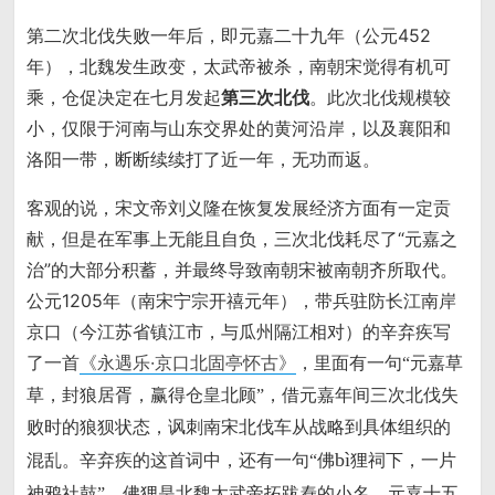
第二次北伐失败一年后，即元嘉二十九年（公元452
年），北魏发生政变，太武帝被杀，南朝宋觉得有机可
乘，仓促决定在七月发起
第三次北伐
。此次北伐规模较
小，仅限于河南与山东交界处的黄河沿岸，以及襄阳和
洛阳一带，断断续续打了近一年，无功而返。
客观的说，宋文帝刘义隆在恢复发展经济方面有一定贡
献，但是在军事上无能且自负，三次北伐耗尽了“元嘉之
治”的大部分积蓄，并最终导致南朝宋被南朝齐所取代。
公元1205年（南宋宁宗开禧元年），带兵驻防长江南岸
京口（今江苏省镇江市，与瓜州隔江相对）的辛弃疾写
了一首
《永遇乐·京口北固亭怀古》
，里面有一句
“元嘉草
，借元嘉年间三次北伐失
草，封狼居胥，赢得仓皇北顾”
败时的狼狈状态，讽刺南宋北伐车从战略到具体组织的
混乱。辛弃疾的这首词中，还有一句
bì
“佛
狸祠下，一片
，佛狸是北魏太武帝拓跋焘的小名，元嘉十五
神鸦社鼓”