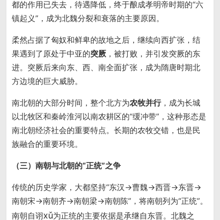
都的作用已失去，待遇降低，终于酿成孝明帝时期的“六
镇起义”，成为北魏分裂和衰落的主要原因。
柔然占据了匈奴和鲜卑的故地之后，继续向西扩张，结
果遇到了原处于中亚的
突厥
，被打败，并引发突厥的东
进。突厥后来向东、西、南全面扩张，成为隋唐时期北
方边境的巨大威胁。
南北朝的大部分时间，整个北方为
农牧并行
，成为长城
以北牧区和秦岭淮河以南农耕区的“缓冲带”，这种形态是
南北朝经济社会的重要特点。长期的农牧交错，也是民
族融合的重要环境。
（三）南朝与北朝的“正统”之争
传统的历史学家，大都坚持“东汉→曹魏→西晋→东晋→
南朝宋→南朝齐→南朝梁→南朝陈”，将南朝列为“正统”。
xǔ
南朝自诩
为正统的主要依据是承继自东晋。北魏之