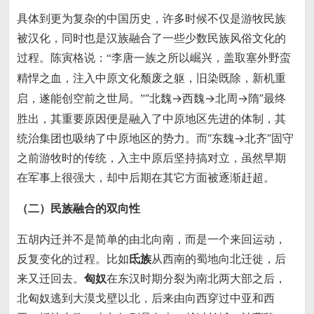
具体到更为复杂的中国历史，许多时候不仅是游牧民族
被汉化，同时也是汉族融合了一些少数民族风俗文化的
过程。陈寅格说：
“李唐一族之所以崛兴，盖取塞外野蛮
精悍之血，注入中原文化颓废之躯，旧染既除，新机重
“北魏→西魏→北周→隋”最终
启，遂能创空前之世局。”
胜出，其重要原因便是融入了中原地区先进的体制，其
统治集团也吸纳了中原地区的势力。而“东魏→北齐”固守
之前游牧时的传统，入主中原后坚持搞对立，虽然早期
在军事上很强大，却中后期在其它方面被逐渐赶超。
（二）民族融合的双向性
五胡内迁并不是简单的由北向南，而是一个来回运动，
反复变化的过程。比如
氐族
从西南的蜀地向北迁徙，后
来又迁回去。
匈奴
在东汉时期分裂为南北两大部之后，
北匈奴逃到大漠戈壁以北，后来由向西穿过中亚和西