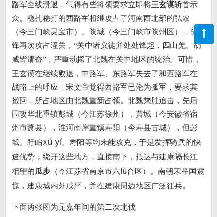
路军全线溃退，气得有些将领要求立即将
王玄谟
斩首示
众。稳扎稳打的西路军相继攻占了河南西北部的弘农
（今三门峡灵宝市）、陕城（今三门峡市陕州区），前
锋再次攻占潼关，
“关中诸义徒并处处锋起，四山羌、胡
，严重动摇了北魏在关中地区的统治。可惜，
咸皆请奋”
王玄谟在继续败退，中路军、东路军失去了和西路军在
战略上的呼应，宋文帝觉得西路军已沦为孤军，要求其
撤回，所占地区由北魏重新占领。北魏乘胜追击，先后
围攻华北重镇彭城（今江苏徐州），萧城（今安徽省宿
州市萧县），淮河南岸重镇寿阳（今寿县古城），但彭
xū yí
城、盱眙
、寿阳等均未能攻克，于是发挥骑兵的快
速优势，绕开这些地方，直接南下，抵达与建康隔长江
lù
相望的
瓜步
（今江苏省南京市六
合区）。南朝宋举国震
惊，建康城内外戒严，并在建康周边地区广泛征兵。
下面两张图为元嘉年间的第二次北伐