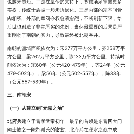
也越来越短。二是在皇帝的支持下，寒族渐渐掌握更多
实权，传统士族被一步步边缘化。三是内部的宗室间骨
肉相残，外部的军阀夺权愈演愈烈，不断刷新下限，给
后世也创造了非常恶劣的先例，当然最重要的后果是严
重削弱了南朝的实力，导致最终被北朝吞并。
南朝的疆域面积依次为：宋277万平方公里，齐258万平
方公里，梁262万平方公里，陈133万平方公里。持续时
间依次为：宋60年（公元420-479年），齐24年（公元
479-502年），梁56年（公元502-557年），陈33年
（公元557-589年）。
三、南朝宋
（一）从建立到“元嘉之治”
北府兵
建立于晋孝武帝初年，最早的首领是东晋四大门
阀士族之一陈郡谢氏的
谢玄
。北府兵在淝水之战中成