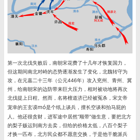
第一次北伐失败后，南朝宋花费了十几年才恢复国力，
但这期间南北对峙的态势逐渐发生了变化，北魏转守为
攻，在元嘉二十三年（公元446年）攻入兖州、青州、冀
州，给南朝宋的边防带来巨大压力，相对被动地将再次
北伐提上日程。然而，名将檀道济已经被冤杀，宋文帝
mó
宠幸的王玄谟
是个纸上谈兵，擅长空谈和拍马屁的
人。他还很贪财，进军途中居然“顺带”做生意，要把北方
的梨子贩运到南方去卖，但给的价格太低，八百个梨子
才换一匹布，北方民众都不愿意交换，于是他干脆派兵