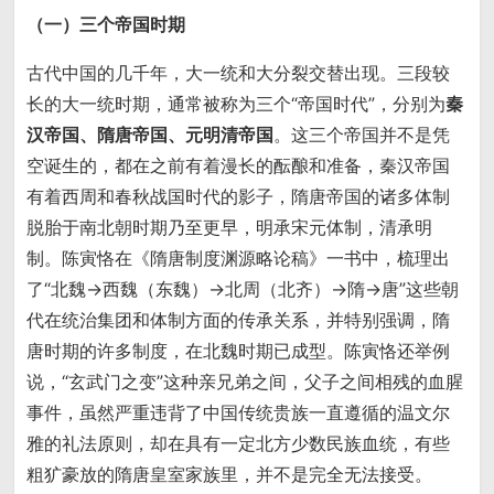
（一）三个帝国时期
古代中国的几千年，大一统和大分裂交替出现。三段较
长的大一统时期，通常被称为三个“帝国时代”，分别为
秦
汉帝国、隋唐帝国、元明清帝国
。这三个帝国并不是凭
空诞生的，都在之前有着漫长的酝酿和准备，秦汉帝国
有着西周和春秋战国时代的影子，隋唐帝国的诸多体制
脱胎于南北朝时期乃至更早，明承宋元体制，清承明
制。陈寅恪在《隋唐制度渊源略论稿》一书中，梳理出
了“北魏→西魏（东魏）→北周（北齐）→隋→唐”这些朝
代在统治集团和体制方面的传承关系，并特别强调，隋
唐时期的许多制度，在北魏时期已成型。陈寅恪还举例
说，“玄武门之变”这种亲兄弟之间，父子之间相残的血腥
事件，虽然严重违背了中国传统贵族一直遵循的温文尔
雅的礼法原则，却在具有一定北方少数民族血统，有些
粗犷豪放的隋唐皇室家族里，并不是完全无法接受。