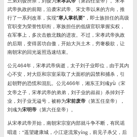
三弟刘骏所杀，刘骏为
宋孝武帝
（第四任皇帝）。宋孝
武帝执政的前期，沿袭宋武帝、宋文帝以来的方向，推
行了一系列改革，实现
“寒人掌机要”
，即士族担任的高级
官职变为荣誉性职衔，寒族担任的低级官职掌握实权，
在军事上，多次击败北魏的进攻。不过，宋孝武帝执政
的后期，变得居功自傲，开始大兴土木，穷奢极欲，让
南朝宋的回光返照迅速结束。
公元464年，宋孝武帝病逝，太子刘子业即位，由于其内
心不安，对大臣和宗室采取了大面积的囚禁和捕杀，引
yù
起朝野的恐慌和混乱。公元466年，湘东王刘彧
（宋
文帝之子，宋孝武帝的弟弟，刘子业的叔叔）杀掉刘子
业，刘子业无谥号，被称为
宋前废帝
（第五任皇帝），
刘彧为
宋明帝
（第六任皇帝）。
从宋孝武帝开始，南朝宋宗室内部就斗争不断，有民谣
唱道：
yíng
“遥望建康城，小江逆流萦
，前见子杀父，后