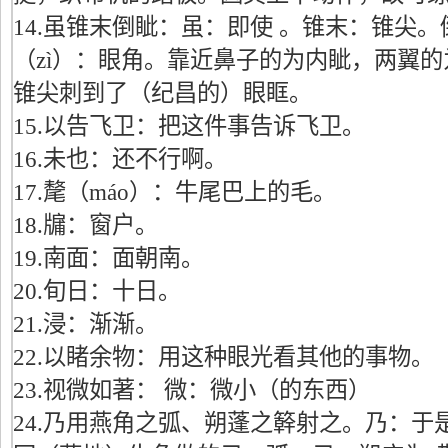
14.虽锥末倒眦：虽：即使 。锥末：锥尖
（zì）：眼角。靠近鼻子的为内眦，两翼
锥尖刺到了（纪昌的）眼眶。
15.以告飞卫：把这件事告诉飞卫。
16.未也：还不行啊。
17.氂（máo）：牛尾巴上的毛。
18.牖：窗户。
19.南面：面朝南。
20.旬日：十日。
21.浸：渐渐。
22.以睹余物：用这种眼光看其他的事物。
23.视微如著： 微：微小（的东西）
24.乃用燕角之弧、朔蓬之簳射之。乃：于