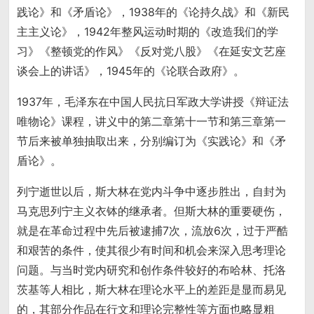
践论》和《矛盾论》，1938年的《论持久战》和《新民
主主义论》，1942年整风运动时期的《改造我们的学
习》《整顿党的作风》《反对党八股》《在延安文艺座
谈会上的讲话》，1945年的《论联合政府》。
1937年，毛泽东在中国人民抗日军政大学讲授《辩证法
唯物论》课程，讲义中的第二章第十一节和第三章第一
节后来被单独抽取出来，分别编订为《实践论》和《矛
盾论》。
列宁逝世以后，斯大林在党内斗争中逐步胜出，自封为
马克思列宁主义衣钵的继承者。但斯大林的重要硬伤，
就是在革命过程中先后被逮捕7次，流放6次，过于严酷
和艰苦的条件，使其很少有时间和机会来深入思考理论
问题。与当时党内研究和创作条件较好的布哈林、托洛
茨基等人相比，斯大林在理论水平上的差距是显而易见
的，其部分作品在行文和理论完整性等方面也略显粗