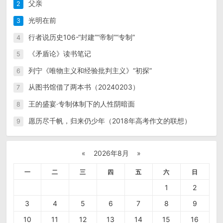
父亲
2
光明在前
3
行者说历史106-“封建”“帝制”“专制”
4
《矛盾论》读书笔记
5
列宁《唯物主义和经验批判主义》“初探”
6
从图书馆借了两本书（20240203）
7
王的盛宴·专制体制下的人性阴暗面
8
愿历尽千帆，归来仍少年（2018年高考作文的联想）
9
«
2026年8月
»
一
二
三
四
五
六
日
1
2
3
4
5
6
7
8
9
10
11
12
13
14
15
16