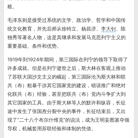
糙。
毛泽东则是接受过系统的文学、政治学、哲学和中国传
统文化教育，并先后师从徐特立、杨昌济、
李大钊
、陈
独秀等著名人物，这是其继承和发展马克思列宁主义的
重要基础、条件和优势。
1919年到1924年期间，第三国际在列宁的领导下取得了
许多成就。但是在列宁逝世之后，斯大林在客观上推动
了苏联大国沙文主义的崛起，第三国际沦为斯大林和联
共（布）粗暴干涉其它国家党的建设，错误推广和绝对
化联共（布）经验，甚至把联共（布）党内斗争扩大到
其它国家的工具。由于斯大林等人的默许和纵容，长征
途中发生了张国焘分裂中央的事件，长征结束后，又出
现了“二十八个布尔什维克”的说法，成为王明妄图篡夺领
导权，机械套用苏联经验和体制的凭借。