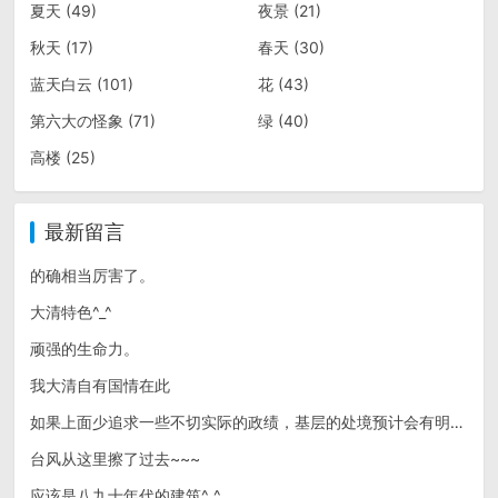
夏天
(49)
夜景
(21)
秋天
(17)
春天
(30)
蓝天白云
(101)
花
(43)
第六大の怪象
(71)
绿
(40)
高楼
(25)
最新留言
的确相当厉害了。
大清特色^_^
顽强的生命力。
我大清自有国情在此
如果上面少追求一些不切实际的政绩，基层的处境预计会有明显改善~~~
台风从这里擦了过去~~~
应该是八九十年代的建筑^_^