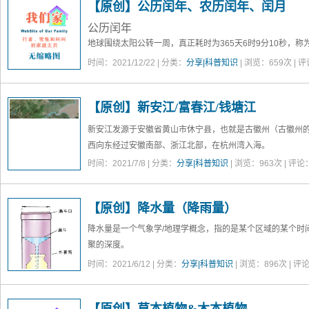
【原创】公历闰年、农历闰年、闰月
公历闰年
地球围绕太阳公转一周，真正耗时为365天6时9分10秒，称
（整），每过几年，就会累计出来一整天的“误差”。为了弥补
时间：2021/12/22 | 分类：
分享|科普知识
| 浏览：
659
次 | 
就是每年365天（2月有28天），闰年是每年366天（2月有2
判断是否为闰年的简要方法是：
1、公历年份为4的倍数，且不为
【原创】新安江/富春江/钱塘江
新安江发源于安徽省黄山市
休宁县
，也就是
古徽州
（古徽州
西向东经过安徽南部、浙江北部，在
杭州湾
入海。
时间：2021/7/8 | 分类：
分享|科普知识
| 浏览：
963
次 | 评论
【原创】降水量（降雨量）
降水量是一个气象学/地理学概念，指的是
某个区域
的
某个时
聚的
深度。
需要特别说明的有：1、包括
液态
的降水（雨），也包括
固态
时间：2021/6/12 | 分类：
分享|科普知识
| 浏览：
896
次 | 评
为准），还包括液态和固态混合的降水（雨夹雪）。2、以 
蒸发掉的水（变成水蒸气），不剔除穿过土壤渗透到地下的
工渠道等等）流失到其它地方的水。