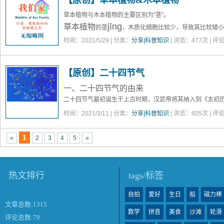
【原创】草本植物&木本植物
草本植物与木本植物的主要区别为“茎”。
jīng
草本植物
的茎
，木质化细胞比较少，导致其比较
矮小
liǎo
，其地面以上部分或整体会死亡。草本植物也有部分是
时间：2021/5/29 | 分类：
分享|科普知识
| 浏览：
477
次 | 评
麦等就是两年生的，第一年生长，第二年开花，结果，然后
其地下部分能存活多年，而地上部分“一岁一枯荣”。
【原创】二十四节气
一、二十四节气的由来
二十四节气最初诞生于上古时期，汉武帝将其纳入到《太初
成部分。
时间：2021/3/11 | 分类：
分享|科普知识
| 浏览：
605
次 | 评
二十四节气是中国古代劳动人民在长期的生产与观测实践中
候
的变化，故称之为“节气”。最初，二十四节气主要用于指
1
«
2
3
4
5
»
得农历从早期的阴历（以月亮运行周期为准）升级为
阴阳合
整年运行位置
为基准的。
热文排行
tags/标签
自拍
爱好
生日
船
磁力棒
文章总数:1315
数学
拼音
美食
沙滩
轮滑
评论总数:79