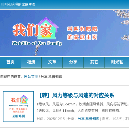
叫叫和唱唱的家庭主页
首页
相册
文章
分享
其它
时光轴
你现在的位置：
网站首页
/ 分享|科普知识
【转】风力等级与风速的对应关系
1级软风，风速为1-5km/h，炊烟会随风偏斜，风向标能转动
2级轻风，风速6-11km/h，人面感觉有风，树叶有微响。
3级微风，风速12-19km/h，树叶及微枝摆动不息，旗帜展开
时间：2025/12/15 | 分类：
分享|科普知识
| 浏览：
193
次 | 
4级和风，风速20-28km/h，能吹起地面灰尘和纸张，树枝动