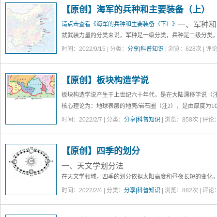
【原创】海军的兵种和主要装备（上）
运输机、搜救直升机等等。按吨位（排水量），可以分为大型航
（30000-60000吨）、小型航母（30000吨以下），
一、军种和
请点击查看《海军的兵种和主要装备（下）》
母。
就武装力量的分类来说，
军种
是一级分类，
兵种
是二级分类
一般来说，军种可以分为
陆军、海军、空军
三大类。基本上
时间：2022/9/15 | 分类：
分享|科普知识
| 浏览：
628
次 | 评
没有真正的海军，或是以内河、湖泊中的舰队作为“海军”。
【原创】板块构造学说
板块构造学说产生于上世纪六十年代，是在大陆漂移学说
（注
核心理论为：地球表层的地壳/岩石圈
（注2）
，是由厚度为1
大板块组成的。这些板块就像冰山漂浮在海面上一样，在位
时间：2022/2/7 | 分类：
分享|科普知识
| 浏览：
858
次 | 评论
间的分界位置，分布着海岭、海沟、褶皱山脉、裂谷等。
【原创】四季的划分
一、天文学划分法
在天文学领域，四季的划分依据
太阳高度
和
昼夜长短
的变化
应的时段。太阳高度最高，白昼最长的季节就是
夏季
，太阳
时间：2022/2/4 | 分类：
分享|科普知识
| 浏览：
882
次 | 评论
和冬季之间过渡的季节分别是秋季、春季。