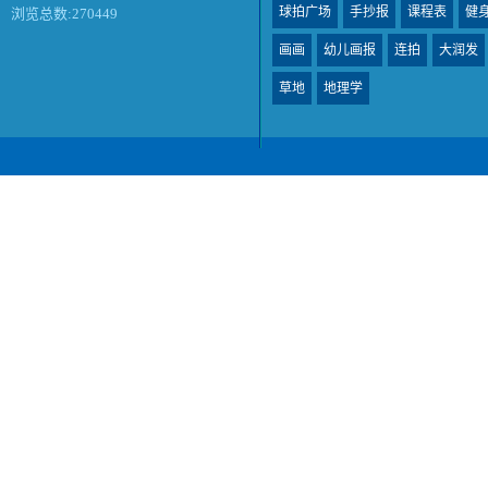
球拍广场
手抄报
课程表
健
浏览总数:270449
画画
幼儿画报
连拍
大润发
草地
地理学