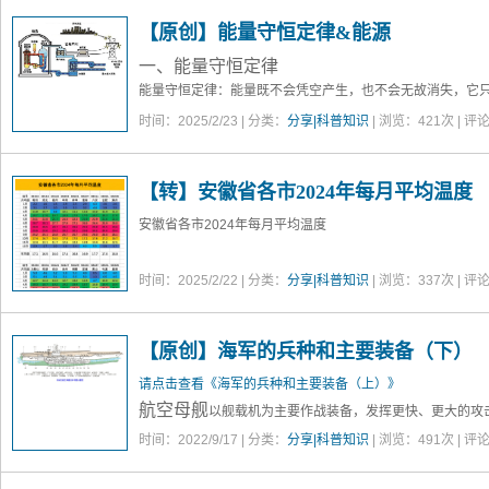
5级清劲风，风速29-38km/h，有叶的小树摇摆，内陆水面
【原创】能量守恒定律&能源
6级强风，风速39-49km/h，大树枝摆动，电线呼呼有声。
7级疾风，风速50-61km/h，全树摇动，迎风步行感觉不便。
一、能量守恒定律
能量守恒定律
：能量既不会凭空产生，也不会无故消失，它
个物体转移到其它物体，在转化或转移的过程中，能量的总
时间：2025/2/23 | 分类：
分享|科普知识
| 浏览：
421
次 | 评
与之相关的还有
质量守恒定律（物质不灭定律）
：任何变化
或消除物质，只会改变物质的原有形态或结构。
【转】安徽省各市2024年每月平均温度
安徽省各市2024年每月平均温度
时间：2025/2/22 | 分类：
分享|科普知识
| 浏览：
337
次 | 评
【原创】海军的兵种和主要装备（下）
请点击查看《海军的兵种和主要装备（上）》
航空母舰
以舰载机为主要作战装备，发挥更快、更大的攻
等设施的情况下，发动远程打击。航母通常和巡洋舰、驱逐
时间：2022/9/17 | 分类：
分享|科普知识
| 浏览：
491
次 | 评
斗群
，其它舰艇环绕一圈保护航母，为航母提供补给，航母
母上搭载的主要有战斗机、攻击机（或战斗攻击机）、电子