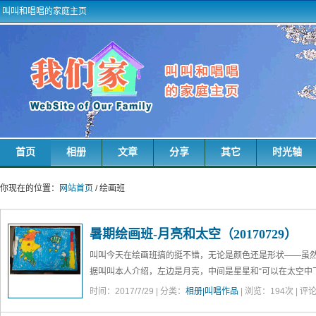
叫叫和唱唱的家庭主页
首页
相册
文章
分享
其它
时光轴
你现在的位置：
网站首页
/ 绘画班
暑期绘画班-月亮和太空（20170729）
叫叫今天在绘画班搞的挺不错，无论是颜色还是形状——虽然
据叫叫本人介绍，左边是月亮，中间是星星和“可以在太空中
是小人。但是，叫叫没有介绍那根三色棒子是干嘛的，我个
时间：2017/7/29 | 分类：
相册|叫唱作品
| 浏览：
194
次 | 评
去了，非孙行者的金箍棒莫属啊。好吧，我是猴子请来的逗比