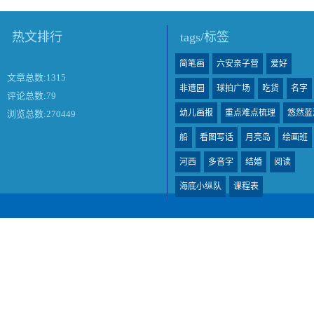
热文排行
tags/标签
简笔画
六安亲子营
爱好
文章总数:1315
非遗园
球拍广场
吃货
名字
评论总数:79
幼儿画报
重点难点梳理
悠然蓝
浏览总数:270449
船
看图写话
月亮岛
绘画班
河西
多音字
结婚
阅读
海底小纵队
课程表