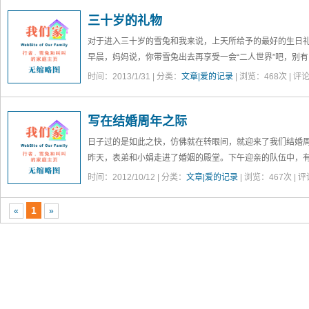
总的来看，这样的占比应该是相对合理的，以此为基础，确
三十岁的礼物
对于进入三十岁的雪兔和我来说，上天所给予的最好的生日
早晨，妈妈说，你带雪兔出去再享受一会“二人世界”吧，别
在外面享受大餐的时候，谈论最多的话题，还是关于正在家
时间：2013/1/31 | 分类：
文章|爱的记录
| 浏览：
468
次 | 评
我和雪兔在一起，现在已经是第四个年头。我们有过许许多
其是两个多月前叫叫的到来，为我们所共同组建的这个世界
写在结婚周年之际
我们现在的生活，虽然比这个社会上看起来最“完美”的人确实
说还是相对更幸福不少的。
日子过的是如此之快，仿佛就在转眼间，就迎来了我们结婚
昨天，表弟和小娟走进了婚姻的殿堂。下午迎亲的队伍中，
马，而晚上仪式的司仪，亦是去年我们结婚时请的同一个人
时间：2012/10/12 | 分类：
文章|爱的记录
| 浏览：
467
次 | 
兴奋的忙碌着，里里外外充满了喜庆的气氛。就我们这一辈
先后结婚，小一些的堂弟明年也将本科毕业，生活就在这些
1
«
»
昨天还是我的29岁生日。记得一年前我28岁生日的时候，
成为爱的伴侣。而今年的这个生日，最值得期待的就是再过一
者是“小葵”，便会来到全家人的面前。