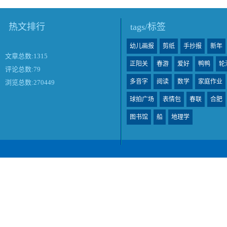
热文排行
tags/标签
幼儿画报
剪纸
手抄报
新年
文章总数:1315
正阳关
春游
爱好
鸭鸭
轮
评论总数:79
多音字
阅读
数学
家庭作业
浏览总数:270449
球拍广场
表情包
春联
合肥
图书馆
船
地理学