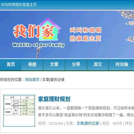
叫叫和唱唱的家庭主页
首页
相册
文章
分享
其它
时光轴
你现在的位置：
网站首页
/ 文章|爱的记录
家庭理财规划
很久很久以来，一直都想搞一个家庭理财规划，不过始终未
差不多可以算是“现金等价物”的东东给集中梳理了一遍，得
了信用卡透支还款的准备，以及住房公积金贷款的还款准备
时间：2015/3/4 | 分类：
文章|爱的记录
| 浏览：
483
次 | 评论
金）。