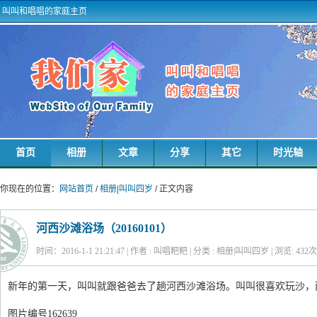
叫叫和唱唱的家庭主页
首页
相册
文章
分享
其它
时光轴
你现在的位置：
网站首页
/
相册|叫叫四岁
/ 正文内容
河西沙滩浴场（20160101）
时间：2016-1-1 21:21:47 | 作者 : 叫唱粑粑 | 分类 : 相册|叫叫四岁 | 浏览:
432
次
新年的第一天，叫叫就跟爸爸去了趟河西沙滩浴场。叫叫很喜欢玩沙，而
图片编号162639