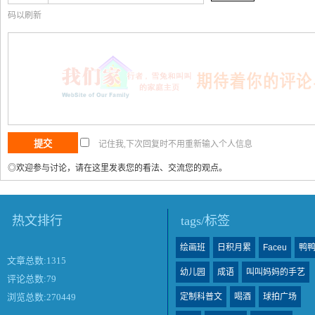
码以刷新
记住我,下次回复时不用重新输入个人信息
◎欢迎参与讨论，请在这里发表您的看法、交流您的观点。
热文排行
tags/标签
绘画班
日积月累
Faceu
鸭
文章总数:1315
幼儿园
成语
叫叫妈妈的手艺
评论总数:79
定制科普文
喝酒
球拍广场
浏览总数:270449