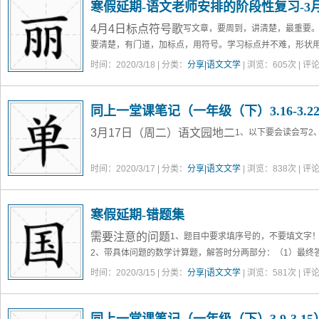
寒假延期-语文老师安排的阶段性复习-3月1
4月4日
标点符号歌
写文章，要周到，讲清楚，最重要
要清楚，有门道，加标点，用符号。
学习标点并不难，形状
句号（。）是个小圆圈，表示这句话说完。
时间：2020/3/18 | 分类：
分享|语文文学
| 浏览：
605
次 | 评
同上一堂课笔记（一年级（下）3.16-3.2
3月17日（周二）语文园地二
1、以下要会读会写
2
时间：2020/3/17 | 分类：
分享|语文文学
| 浏览：
838
次 | 评
寒假延期-错题集
需要注意的问题
1、题目中要求填序号的，不要填文字
2、带具体问题的数学计算题，解答时分两部分：（1）最终
并需要在末尾带上单位（外加括号）。
时间：2020/3/15 | 分类：
分享|语文文学
| 浏览：
581
次 | 评
同步练习册-语文