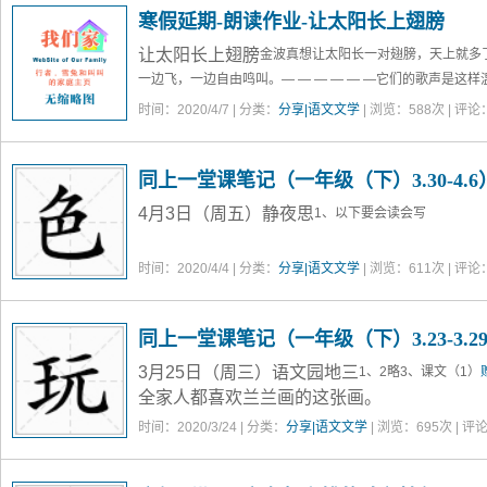
寒假延期-朗读作业-让太阳长上翅膀
让太阳长上翅膀
金波
真想让太阳长一对翅膀，
天上就多
一边飞，一边自由鸣叫。
— — — — — —
它们的歌声是这样
孩子们看见了笑得更甜，
盲人听见了也睁开眼睛。
— — — —
时间：2020/4/7 | 分类：
分享|语文文学
| 浏览：
588
次 | 评论
同上一堂课笔记（一年级（下）3.30-4.6
4月3日（周五）静夜思
1、以下要会读会写
时间：2020/4/4 | 分类：
分享|语文文学
| 浏览：
611
次 | 评论
同上一堂课笔记（一年级（下）3.23-3.2
3月25日（周三）语文园地三
1、2略
3、课文
（1）
全家人都喜欢兰兰画的这张画。
时间：2020/3/24 | 分类：
分享|语文文学
| 浏览：
695
次 | 评