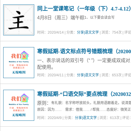
同上一堂课笔记（一年级（下）4.7-4.12
4月8日（周三）端午粽
1、以下要会读会写
时间：2020/4/14 | 分类：
分享|语文文学
| 浏览：
754
次 | 评
寒假延期-语文标点符号错题梳理（20200
一、表示说话的双引号（“ ”）一定要成双成
配使用。
：“
”
例如 4、妈妈问
怎么啦？为什么愁眉苦脸呢？
时间：2020/4/11 | 分类：
分享|语文文学
| 浏览：
653
次 | 评
寒假延期-“口语交际”要点梳理（202003
原则：
有礼貌：
名字称呼放前头，礼貌用语跟着走。
说清
原因：因为…… 需求：借我…… / 帮我……
态度好：
微笑正
时间：2020/4/9 | 分类：
分享|语文文学
| 浏览：
613
次 | 评论