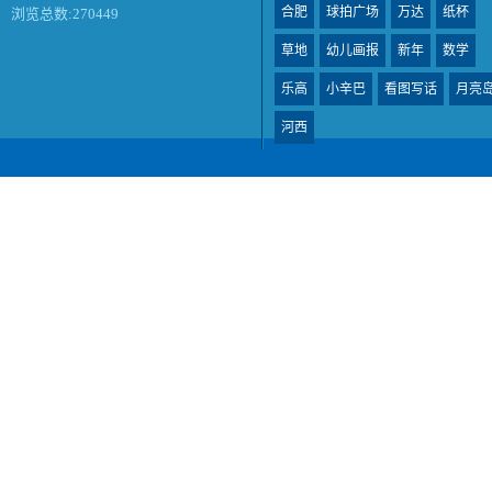
合肥
球拍广场
万达
纸杯
浏览总数:270449
草地
幼儿画报
新年
数学
乐高
小辛巴
看图写话
月亮
河西