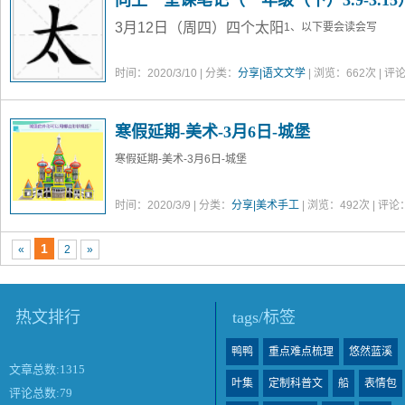
同上一堂课笔记（一年级（下）3.9-3.15
3月12日（周四）四个太阳
1、以下要会读会写
时间：2020/3/10 | 分类：
分享|语文文学
| 浏览：
662
次 | 评
寒假延期-美术-3月6日-城堡
寒假延期-美术-3月6日-城堡
时间：2020/3/9 | 分类：
分享|美术手工
| 浏览：
492
次 | 评论
1
«
2
»
热文排行
tags/标签
鸭鸭
重点难点梳理
悠然蓝溪
文章总数:1315
叶集
定制科普文
船
表情包
评论总数:79