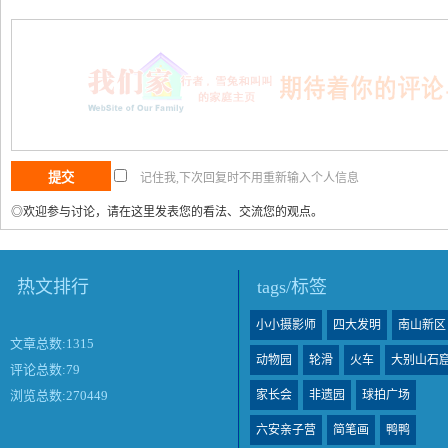
记住我,下次回复时不用重新输入个人信息
◎欢迎参与讨论，请在这里发表您的看法、交流您的观点。
热文排行
tags/标签
小小摄影师
四大发明
南山新区
文章总数:1315
动物园
轮滑
火车
大别山石
评论总数:79
家长会
非遗园
球拍广场
浏览总数:270449
六安亲子营
简笔画
鸭鸭