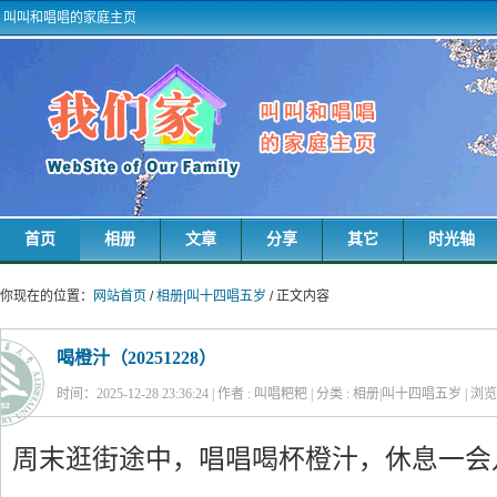
叫叫和唱唱的家庭主页
首页
相册
文章
分享
其它
时光轴
你现在的位置：
网站首页
/
相册|叫十四唱五岁
/ 正文内容
喝橙汁（20251228）
时间：2025-12-28 23:36:24 | 作者 : 叫唱粑粑 | 分类 : 相册|叫十四唱五岁 | 浏览
周末逛街途中，唱唱喝杯橙汁，休息一会儿