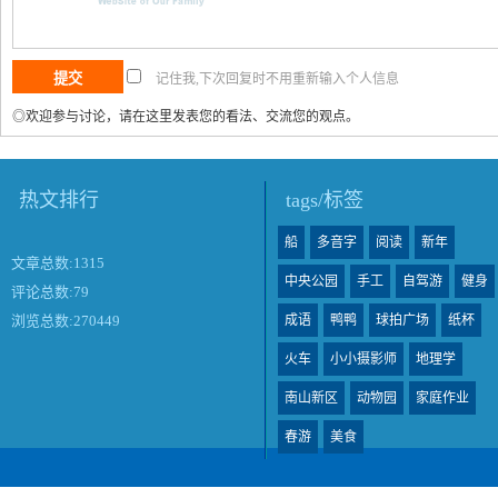
记住我,下次回复时不用重新输入个人信息
◎欢迎参与讨论，请在这里发表您的看法、交流您的观点。
热文排行
tags/标签
船
多音字
阅读
新年
文章总数:1315
中央公园
手工
自驾游
健身
评论总数:79
成语
鸭鸭
球拍广场
纸杯
浏览总数:270449
火车
小小摄影师
地理学
南山新区
动物园
家庭作业
春游
美食