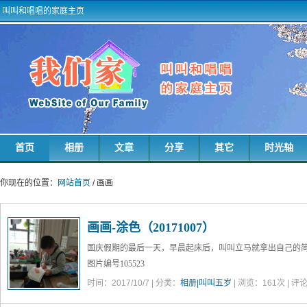
叫叫和唱唱的家庭主页
首页
相册
文章
分享
其它
时光轴
你现在的位置：
网站首页
/ 画画
画画-涂色（20171007）
国庆假期的最后一天，早晨起床后，叫叫立马就拿出自己的简
图片编号105523
时间：2017/10/7 | 分类：
相册|叫叫五岁
| 浏览：
161
次 | 评