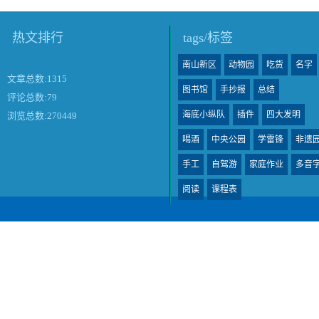
热文排行
tags/标签
南山新区
动物园
吃货
名字
文章总数:1315
图书馆
手抄报
总结
评论总数:79
海底小纵队
插件
四大发明
浏览总数:270449
喝酒
中央公园
学雷锋
非遗
手工
自驾游
家庭作业
多音
阅读
课程表