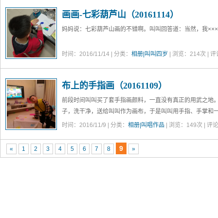
画画-七彩葫芦山（20161114）
妈妈说：七彩葫芦山画的不错啊。叫叫回答道：当然，我×××是
时间：2016/11/14 | 分类：
相册|叫叫四岁
| 浏览：
214
次 | 
布上的手指画（20161109）
前段时间叫叫买了套手指画颜料，一直没有真正的用武之地
子，洗干净，送给叫叫作为画布，于是叫叫用手指、手掌和
案。完成后挂到书柜上，发现还真有点样子啊 ^_^
时间：2016/11/9 | 分类：
相册|叫唱作品
| 浏览：
149
次 | 评
下图为创作时的场景
（图片编号195423）
9
«
1
2
3
4
5
6
7
8
»