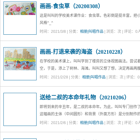
画画-食虫草（20200308）
这是叫叫的学校美术课作业：食虫草。色彩倒是挺丰富，把
风格^_^
下图编号202957
时间：2021/3/8 | 分类：
相册|叫唱作品
| 浏览：
次 | 评论：0人
画画-打退来袭的海盗（20210228）
在学校的美术课上，叫叫学到了楼房的立体视图画法。尝试
空，于是，添上了树林、海滩。叫叫又想了想，决定再画两
画了一艘赶过来的军舰，发射了不少炮弹，还引爆了一个“水
时间：2021/2/28 | 分类：
相册|叫唱作品
| 浏览：
次 | 评论：0
下图编号145657
送给二叔的本命年礼物（20210206）
即将到来的辛丑年，是二叔的本命年。为此，叫叫专门创作了
这幅画的主体（中间圆形）和背景（外面方形）是分别制作
时间：2021/2/6 | 分类：
相册|叫唱作品
| 浏览：
次 | 评论：0人