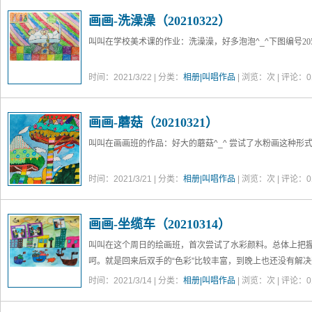
画画-洗澡澡（20210322）
叫叫在学校美术课的作业：洗澡澡，好多泡泡^_^
下图编号205
时间：2021/3/22 | 分类：
相册|叫唱作品
| 浏览：
次 | 评论：0
画画-蘑菇（20210321）
叫叫在画画班的作品：好大的蘑菇^_^ 尝试了水粉画这种形
时间：2021/3/21 | 分类：
相册|叫唱作品
| 浏览：
次 | 评论：0
画画-坐缆车（20210314）
叫叫在这个周日的绘画班，首次尝试了水彩颜料。总体上把
呵。就是回来后双手的“色彩”比较丰富，到晚上也还没有解决
这幅画的主题是《坐缆车》，看样子像在空中游览海边的城市
时间：2021/3/14 | 分类：
相册|叫唱作品
| 浏览：
次 | 评论：0
叫“按惯例”做了些自由发挥，在近海海面上又双叒叕画了来袭
下图编号154953