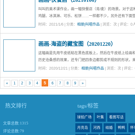
画画-快餐店（20210106）
叫叫的美术课作业，画一幅快餐店（肯/麦）的场景。对于这
鸡腿、冰淇淋、可乐、松饼……一样都不少，另外还有下面垫
下图编号201659
时间：2021/1/6 | 分类：
相册|叫唱作品
| 浏览：
次 | 评论：0人
画画-海盗的藏宝图（20201220）
这幅画是先用牛皮纸粘在黑色底板上，然后在牛皮纸上绘画
历史沧桑感的效果，还专门把四条边都剪成不规则的形状，来
下图编号104000
时间：2020/12/21 | 分类：
相册|叫唱作品
| 浏览：
次 | 评论：
5
«
1
2
3
4
6
7
8
9
»
热文排行
tags/标签
球拍广场
叶集
看图写话
文章总数:1315
月亮岛
河西
结婚
鸭鸭
怀
评论总数:79