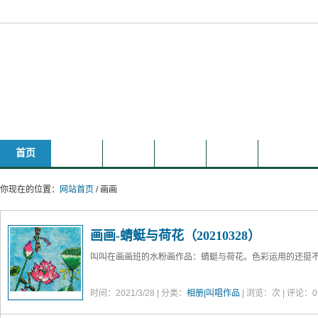
叫叫和唱唱的家庭主页
首页
相册
文章
分享
其它
时光轴
你现在的位置：
网站首页
/ 画画
画画-蜻蜓与荷花（20210328）
叫叫在画画班的水粉画作品：蜻蜓与荷花。色彩运用的还挺不错
时间：2021/3/28 | 分类：
相册|叫唱作品
| 浏览：
次 | 评论：0