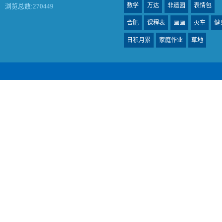
数学
万达
非遗园
表情包
浏览总数:270449
合肥
课程表
画画
火车
健
日积月累
家庭作业
草地