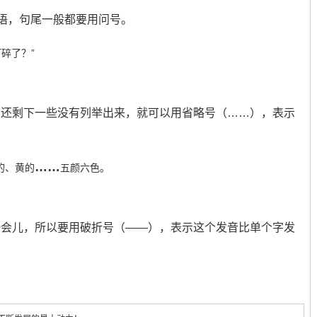
词语，句尾一般都要用问号。
碎了？”
，还剩下一些没有列举出来，就可以用省略号（……），表示
……
的、黄的
五颜六色。
一会儿，所以要用破折号（——），表示这个发音比单个字发