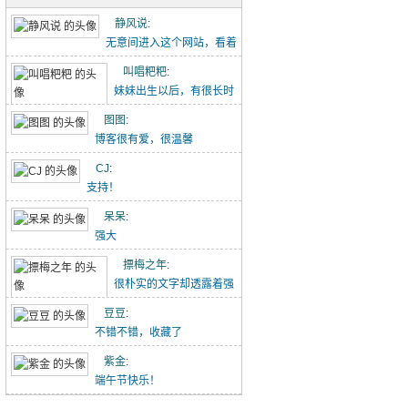
五古·消化五液歌
静风说
:
重点难点梳理（初一下-2）
无意间进入这个网站，看着
点滴记录的文章能感...
叫唱粑粑
:
初中作文-假期里的那件事
妹妹出生以后，有很长时
【转】初中语文作文范文20260426
间没有给叫叫写过这个...
图图
:
博客很有爱，很温馨
吃冰糖雪梨（20260418）
CJ
:
唱唱的21天阅读打卡（20260418-）
支持！
林中水边跑步（20260329）
呆呆
:
强大
小猪佩奇手推车（20260329）
摽梅之年
:
喝酸奶看动画片被发现了（20260329）
很朴实的文字却透露着强
大的力量！
豆豆
:
不错不错，收藏了
紫金
:
端午节快乐！