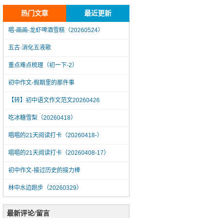
热门文章
最近更新
唱-画画-龙虾啤酒雪糕（20260524）
五古·消化五液歌
重点难点梳理（初一下-2）
初中作文-假期里的那件事
【转】初中语文作文范文20260426
吃冰糖雪梨（20260418）
唱唱的21天阅读打卡（20260418-）
唱唱的21天阅读打卡（20260408-17）
初中作文-接过历史的接力棒
林中水边跑步（20260329）
唱-画画-龙虾啤酒雪糕（20260524）
最新评论/留言