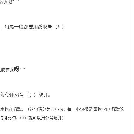
”
苦脸呢？
叹词，句尾一般都要用感叹号（！）
呀
乱脱衣服
！”
一般使用分号（；）隔开。
水也在唱歌。（这句话分为三小句，每一小句都是‘事物+在+唱歌’这
的排比句，中间就可以用分号隔开）