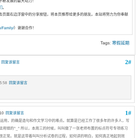
不断发展的最大动力！
们
。
击页面右边浮窗中的分享按钮，将本页推荐给更多的朋友。本站将努力为你奉献
cn/Family/
）谢谢合作！
Tags:
寒假延期
2#
0
回复该留言
15:58
回复该留言
1#
:10
回复该留言
运用，的确是造句和作文学习中的难点。就算是已经工作了很多年的许多人，写
用错的^_^ 所以，本周三的时候，叫叫做了一张老师布置的标点符号专项练习
很正常。就是这带着叫叫分析试卷的过程，如何讲的明白，如何真正地起到效