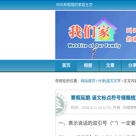
叫叫和唱唱的家庭主页
首页
相册
文章
分
你现在的位置：
网站首页
/
分享|语文文学
/ 正文内
寒假延期-语文标点符号错题梳理（
时间：2020-4-11 10:51:53 | 作者 : 叫唱
一、表示说话的双引号（“ ”）一