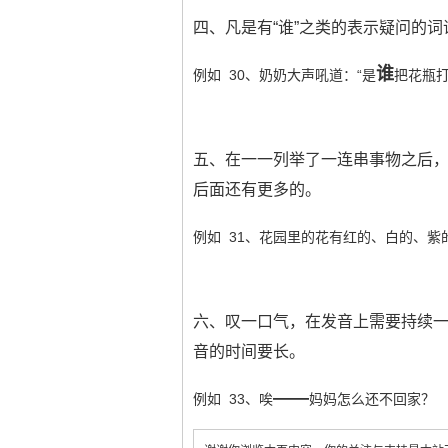
四、凡是有“谁”之类的表示疑问的
谁
例如 30、奶奶大声吼道：“是
把花瓶打
五、在一一列举了一连串事物之后
后面还有更多的。
例如 31、花园里的花有红的、白的、紫
六、叹一口气，在发音上需要持续
音的时间要长。
——
例如 33、唉
妈妈怎么还不回家？