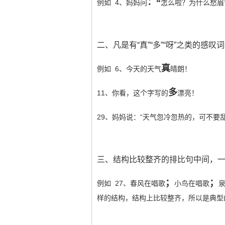
：“
例如 4、妈妈问
怎么啦？为什么愁眉
二、凡是有“真”“多”“呀”之类的感
真
例如 6、今天的天气
晴朗！
多
11、你看，这个字写的
漂亮！
29、妈妈说：“天气忽冷忽热的，可不要
三、结构比较整齐的排比句中间，
；
；
例如 27、春风在唱歌
小鸟在唱歌
泉
样的结构，结构上比较整齐，所以是典型