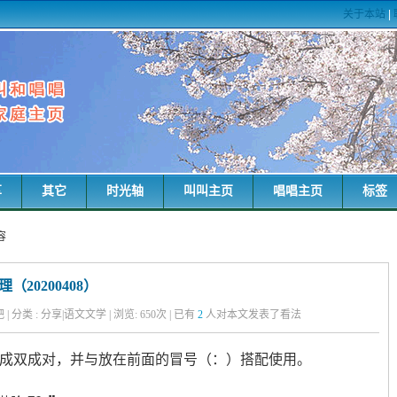
关于本站
|
享
其它
时光轴
叫叫主页
唱唱主页
标签
容
20200408）
粑粑 | 分类 : 分享|语文文学 | 浏览:
650
次 | 已有
2
人对本文发表了看法
定要成双成对，并与放在前面的冒号（：）搭配使用。