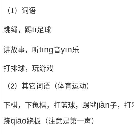
（1）词语
tī
跳绳，踢
足球
tīng
yīn
讲故事，听
音
乐
打排球，玩游戏
（2）其它词语（体育运动）
jiàn
下棋，下象棋，打篮球，踢毽
子，打
qiāo
跷
跷板（注意是第一声）