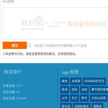
码以刷新
记住我,下次回复时不用重新输入个人信息
◎欢迎参与讨论，请在这里发表您的看法、交流您的观点。
热文排行
tags/标签
健身
自驾游
叫叫妈妈的手艺
文章总数:1315
轮滑
连拍
自拍
春节里的故
评论总数:79
火车
生日
新年
大别山石窟
浏览总数:270449
家长会
定制科普文
课程表