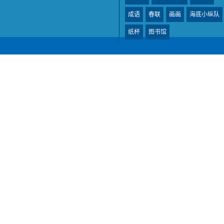
成语
春联
画画
海底小纵队
纸杯
图书馆