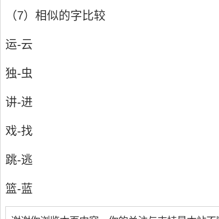
（7）相似的字比较
运-云
独-虫
讲-进
戏-找
跳-逃
篮-蓝