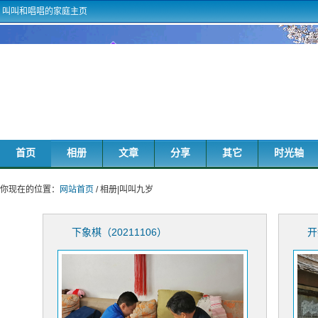
叫叫和唱唱的家庭主页
首页
相册
文章
分享
其它
时光轴
你现在的位置：
网站首页
/ 相册|叫叫九岁
下象棋（20211106）
开