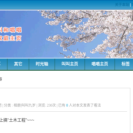
关于本站
|
享
其它
时光轴
叫叫主页
唱唱主页
标签
容
粑粑 | 分类 : 相册|叫叫九岁 | 浏览:
230
次 | 已有
0
人对本文发表了看法
搞“土木工程”~~~