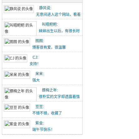
五古·消化五液歌
静风说
:
重点难点梳理（初一下-2）
无意间进入这个网站，看着
点滴记录的文章能感...
叫唱粑粑
:
初中作文-假期里的那件事
妹妹出生以后，有很长时
【转】初中语文作文范文20260426
间没有给叫叫写过这个...
图图
:
博客很有爱，很温馨
吃冰糖雪梨（20260418）
CJ
:
唱唱的21天阅读打卡（20260418-）
支持！
林中水边跑步（20260329）
呆呆
:
强大
小猪佩奇手推车（20260329）
摽梅之年
:
喝酸奶看动画片被发现了（20260329）
很朴实的文字却透露着强
大的力量！
豆豆
:
不错不错，收藏了
紫金
:
端午节快乐！