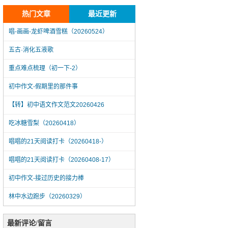
热门文章
最近更新
唱-画画-龙虾啤酒雪糕（20260524）
五古·消化五液歌
重点难点梳理（初一下-2）
初中作文-假期里的那件事
【转】初中语文作文范文20260426
吃冰糖雪梨（20260418）
唱唱的21天阅读打卡（20260418-）
唱唱的21天阅读打卡（20260408-17）
初中作文-接过历史的接力棒
林中水边跑步（20260329）
唱-画画-龙虾啤酒雪糕（20260524）
最新评论/留言