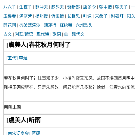
八六子
|
生查子
|
鹤冲天
|
鹧鸪天
|
贺新郎
|
唐多令
|
朝中措
|
朝天子
|
玉楼春
|
满庭芳
|
扬州慢
|
诉衷情
|
长相思
|
哨遍
|
采桑子
|
剔银灯
|
阳
醉花间
|
摊破浣溪沙
|
踏莎行
|
红绣鞋
|
六州歌头
古文
|
对联/谚语
|
现代诗
|
歌词
|
曲
|
现代文
[虞美人]春花秋月何时了
[五代]
李煜
春花秋月何时了？往事知多少。小楼昨夜又东风，故国不堪回首月明中
雕栏玉砌应犹在，只是朱颜改。问君能有几多愁？恰似一江春水向东流
叫叫未阅
[虞美人]听雨
[南宋辽夏金]
蒋捷