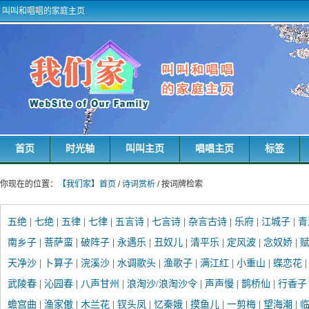
叫叫和唱唱的家庭主页
首页
时光轴
叫叫主页
唱唱主页
标签
你现在的位置：
【我们家】首页
/
诗词赏析
/ 按词牌检索
五绝
|
七绝
|
五律
|
七律
|
五言诗
|
七言诗
|
杂言古诗
|
乐府
|
江城子
|
青
南乡子
|
菩萨蛮
|
破阵子
|
永遇乐
|
丑奴儿
|
清平乐
|
定风波
|
念奴娇
|
赋
天净沙
|
卜算子
|
浣溪沙
|
水调歌头
|
渔歌子
|
满江红
|
小重山
|
蝶恋花
武陵春
|
沁园春
|
八声甘州
|
浪淘沙/浪淘沙令
|
声声慢
|
鹊桥仙
|
行香子
蟾宫曲
|
渔家傲
|
木兰花
|
钗头凤
|
忆秦娥
|
摸鱼儿
|
一剪梅
|
望海潮
|