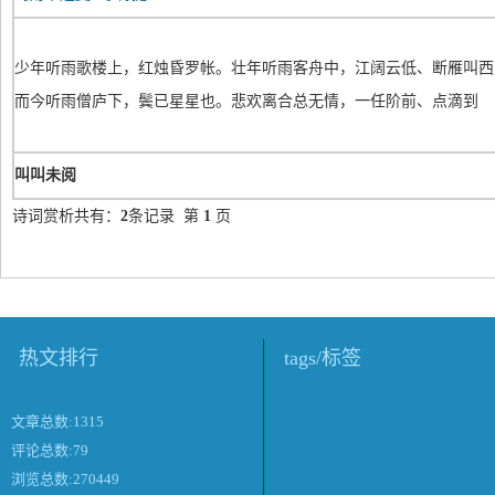
少年听雨歌楼上，红烛昏罗帐。壮年听雨客舟中，江阔云低、断雁叫西
而今听雨僧庐下，鬓已星星也。悲欢离合总无情，一任阶前、点滴到
叫叫未阅
诗词赏析共有：
2
条记录 第
1
页
热文排行
tags/标签
文章总数:1315
评论总数:79
浏览总数:270449