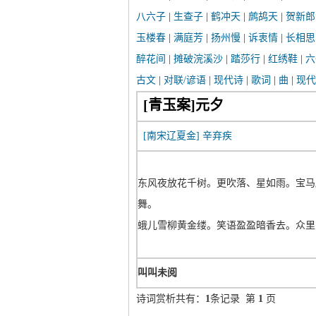
八六子
|
生查子
|
鹤冲天
|
鹧鸪天
|
贺新郎
玉楼春
|
满庭芳
|
扬州慢
|
诉衷情
|
长相思
醉花间
|
摊破浣溪沙
|
踏莎行
|
红绣鞋
|
六
古文
|
对联/谚语
|
现代诗
|
歌词
|
曲
|
现代
[青玉案]元夕
[南宋辽夏金]
辛弃疾
东风夜放花千树。更吹落、星如雨。宝马
舞。
蛾儿雪柳黄金缕。笑语盈盈暗香去。众里
叫叫未阅
诗词赏析共有：
1
条记录 第
1
页