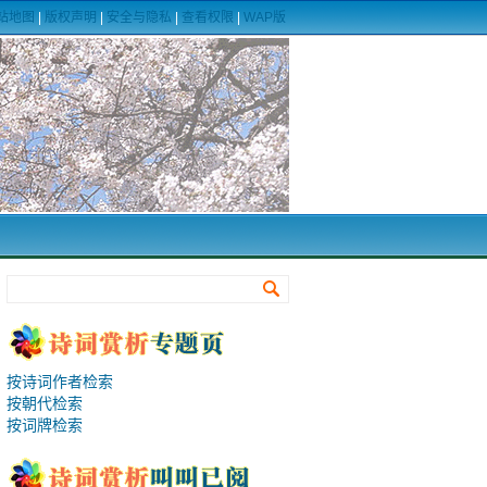
站地图
|
版权声明
|
安全与隐私
|
查看权限
|
WAP版
按诗词作者检索
按朝代检索
按词牌检索