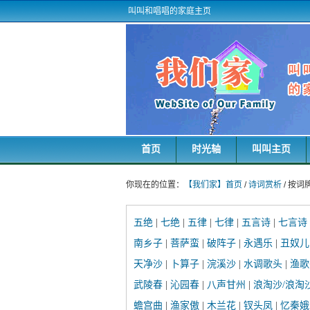
叫叫和唱唱的家庭主页
首页
时光轴
叫叫主页
你现在的位置：
【我们家】首页
/
诗词赏析
/ 按词
五绝
|
七绝
|
五律
|
七律
|
五言诗
|
七言诗
南乡子
|
菩萨蛮
|
破阵子
|
永遇乐
|
丑奴儿
天净沙
|
卜算子
|
浣溪沙
|
水调歌头
|
渔歌
武陵春
|
沁园春
|
八声甘州
|
浪淘沙/浪淘
蟾宫曲
|
渔家傲
|
木兰花
|
钗头凤
|
忆秦娥