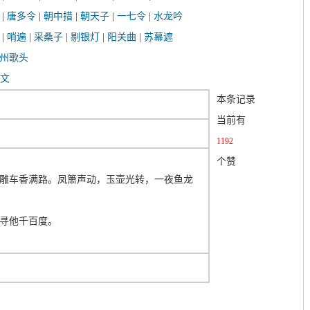
|
唐多令
|
朝中措
|
朝天子
|
一七令
|
水龙吟
|
哨遍
|
采桑子
|
剔银灯
|
阳关曲
|
苏幕遮
州歌头
文
本条记录
当前有
1192
个赞
雕车香满路。凤箫声动，玉壶光转，一夜鱼龙
寻他千百度。