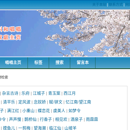
关于本站
|
联系方式
|
网
唱唱主页
标签
搜索
留言本
牌检索
|
杂言古诗
|
乐府
|
江城子
|
青玉案
|
西江月
|
清平乐
|
定风波
|
念奴娇
|
赋/骈文
|
忆江南/望江南
子
|
满江红
|
小重山
|
蝶恋花
|
虞美人
|
如梦令
沙令
|
声声慢
|
鹊桥仙
|
行香子
|
相见欢
|
酒泉子
|
雨霖霖
|
摸鱼儿
|
一剪梅
|
望海潮
|
临江仙
|
山坡羊