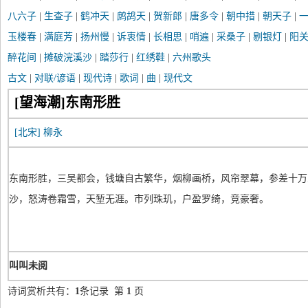
八六子
|
生查子
|
鹤冲天
|
鹧鸪天
|
贺新郎
|
唐多令
|
朝中措
|
朝天子
|
玉楼春
|
满庭芳
|
扬州慢
|
诉衷情
|
长相思
|
哨遍
|
采桑子
|
剔银灯
|
阳
醉花间
|
摊破浣溪沙
|
踏莎行
|
红绣鞋
|
六州歌头
古文
|
对联/谚语
|
现代诗
|
歌词
|
曲
|
现代文
[望海潮]东南形胜
[北宋]
柳永
东南形胜，三吴都会，钱塘自古繁华，烟柳画桥，风帘翠幕，参差十万
沙，怒涛卷霜雪，天堑无涯。市列珠玑，户盈罗绮，竞豪奢。
叫叫未阅
诗词赏析共有：
1
条记录 第
1
页