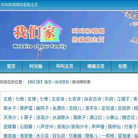
叫叫和唱唱的家庭主页
首页
时光轴
叫叫主页
唱唱主页
标签
你现在的位置：
【我们家】首页
/
诗词赏析
/ 按词牌检索
五绝
|
七绝
|
五律
|
七律
|
五言诗
|
七言诗
|
杂言古诗
|
乐府
|
江城子
|
青
南乡子
|
菩萨蛮
|
破阵子
|
永遇乐
|
丑奴儿
|
清平乐
|
定风波
|
念奴娇
|
赋
天净沙
|
卜算子
|
浣溪沙
|
水调歌头
|
渔歌子
|
满江红
|
小重山
|
蝶恋花
武陵春
|
沁园春
|
八声甘州
|
浪淘沙/浪淘沙令
|
声声慢
|
鹊桥仙
|
行香子
蟾宫曲
|
渔家傲
|
木兰花
|
钗头凤
|
忆秦娥
|
摸鱼儿
|
一剪梅
|
望海潮
|