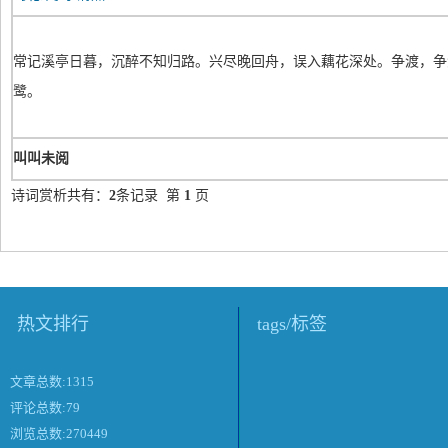
常记溪亭日暮，沉醉不知归路。兴尽晚回舟，误入藕花深处。争渡，争
鹭。
叫叫未阅
诗词赏析共有：
2
条记录 第
1
页
热文排行
tags/标签
文章总数:1315
评论总数:79
浏览总数:270449