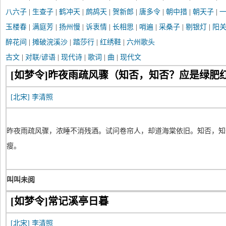
八六子
|
生查子
|
鹤冲天
|
鹧鸪天
|
贺新郎
|
唐多令
|
朝中措
|
朝天子
|
玉楼春
|
满庭芳
|
扬州慢
|
诉衷情
|
长相思
|
哨遍
|
采桑子
|
剔银灯
|
阳
醉花间
|
摊破浣溪沙
|
踏莎行
|
红绣鞋
|
六州歌头
古文
|
对联/谚语
|
现代诗
|
歌词
|
曲
|
现代文
[如梦令]昨夜雨疏风骤（知否，知否？应是绿肥
[北宋]
李清照
昨夜雨疏风骤，浓睡不消残酒。试问卷帘人，却道海棠依旧。知否，知
瘦。
叫叫未阅
[如梦令]常记溪亭日暮
[北宋]
李清照