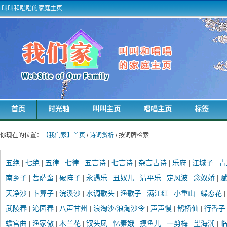
叫叫和唱唱的家庭主页
首页
时光轴
叫叫主页
唱唱主页
标签
你现在的位置：
【我们家】首页
/
诗词赏析
/ 按词牌检索
五绝
|
七绝
|
五律
|
七律
|
五言诗
|
七言诗
|
杂言古诗
|
乐府
|
江城子
|
青
南乡子
|
菩萨蛮
|
破阵子
|
永遇乐
|
丑奴儿
|
清平乐
|
定风波
|
念奴娇
|
赋
天净沙
|
卜算子
|
浣溪沙
|
水调歌头
|
渔歌子
|
满江红
|
小重山
|
蝶恋花
武陵春
|
沁园春
|
八声甘州
|
浪淘沙/浪淘沙令
|
声声慢
|
鹊桥仙
|
行香子
蟾宫曲
|
渔家傲
|
木兰花
|
钗头凤
|
忆秦娥
|
摸鱼儿
|
一剪梅
|
望海潮
|