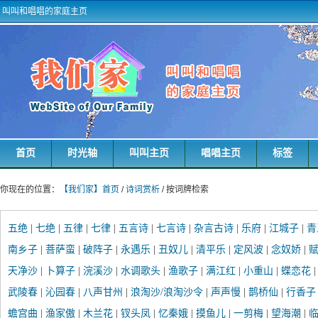
叫叫和唱唱的家庭主页
首页
时光轴
叫叫主页
唱唱主页
标签
你现在的位置：
【我们家】首页
/
诗词赏析
/ 按词牌检索
五绝
|
七绝
|
五律
|
七律
|
五言诗
|
七言诗
|
杂言古诗
|
乐府
|
江城子
|
青
南乡子
|
菩萨蛮
|
破阵子
|
永遇乐
|
丑奴儿
|
清平乐
|
定风波
|
念奴娇
|
赋
天净沙
|
卜算子
|
浣溪沙
|
水调歌头
|
渔歌子
|
满江红
|
小重山
|
蝶恋花
武陵春
|
沁园春
|
八声甘州
|
浪淘沙/浪淘沙令
|
声声慢
|
鹊桥仙
|
行香子
蟾宫曲
|
渔家傲
|
木兰花
|
钗头凤
|
忆秦娥
|
摸鱼儿
|
一剪梅
|
望海潮
|