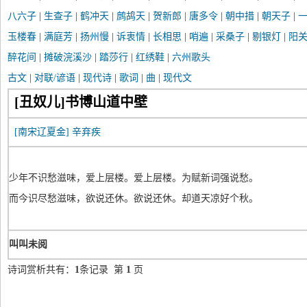
八六子
|
生查子
|
鹤冲天
|
鹧鸪天
|
贺新郎
|
唐多令
|
朝中措
|
朝天子
|
玉楼春
|
满庭芳
|
扬州慢
|
诉衷情
|
长相思
|
哨遍
|
采桑子
|
剔银灯
|
阳
醉花间
|
摊破浣溪沙
|
踏莎行
|
红绣鞋
|
六州歌头
古文
|
对联/谚语
|
现代诗
|
歌词
|
曲
|
现代文
[丑奴儿]书博山道中壁
[南宋辽夏金]
辛弃疾
少年不识愁滋味，爱上层楼。爱上层楼。为赋新词强说愁。
而今识尽愁滋味，欲说还休。欲说还休。却道天凉好个秋。
叫叫未阅
诗词赏析共有：
1
条记录 第
1
页