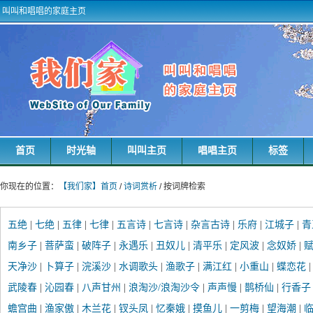
叫叫和唱唱的家庭主页
首页
时光轴
叫叫主页
唱唱主页
标签
你现在的位置：
【我们家】首页
/
诗词赏析
/ 按词牌检索
五绝
|
七绝
|
五律
|
七律
|
五言诗
|
七言诗
|
杂言古诗
|
乐府
|
江城子
|
青
南乡子
|
菩萨蛮
|
破阵子
|
永遇乐
|
丑奴儿
|
清平乐
|
定风波
|
念奴娇
|
赋
天净沙
|
卜算子
|
浣溪沙
|
水调歌头
|
渔歌子
|
满江红
|
小重山
|
蝶恋花
武陵春
|
沁园春
|
八声甘州
|
浪淘沙/浪淘沙令
|
声声慢
|
鹊桥仙
|
行香子
蟾宫曲
|
渔家傲
|
木兰花
|
钗头凤
|
忆秦娥
|
摸鱼儿
|
一剪梅
|
望海潮
|