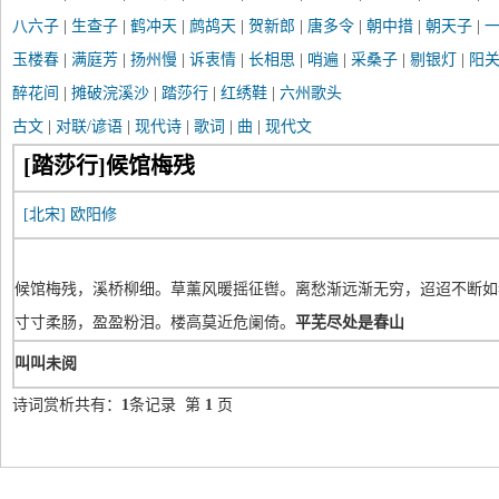
八六子
|
生查子
|
鹤冲天
|
鹧鸪天
|
贺新郎
|
唐多令
|
朝中措
|
朝天子
|
玉楼春
|
满庭芳
|
扬州慢
|
诉衷情
|
长相思
|
哨遍
|
采桑子
|
剔银灯
|
阳
醉花间
|
摊破浣溪沙
|
踏莎行
|
红绣鞋
|
六州歌头
古文
|
对联/谚语
|
现代诗
|
歌词
|
曲
|
现代文
[踏莎行]候馆梅残
[北宋]
欧阳修
候馆梅残，溪桥柳细。草薰风暖摇征辔。离愁渐远渐无穷，迢迢不断如
寸寸柔肠，盈盈粉泪。楼高莫近危阑倚。
平芜尽处是春山
叫叫未阅
诗词赏析共有：
1
条记录 第
1
页