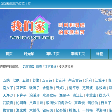
叫叫和唱唱的家庭主页
首页
时光轴
叫叫主页
唱唱主页
标签
你现在的位置：
【我们家】首页
/
诗词赏析
/ 按词牌检索
五绝
|
七绝
|
五律
|
七律
|
五言诗
|
七言诗
|
杂言古诗
|
乐府
|
江城子
|
青
南乡子
|
菩萨蛮
|
破阵子
|
永遇乐
|
丑奴儿
|
清平乐
|
定风波
|
念奴娇
|
赋
天净沙
|
卜算子
|
浣溪沙
|
水调歌头
|
渔歌子
|
满江红
|
小重山
|
蝶恋花
武陵春
|
沁园春
|
八声甘州
|
浪淘沙/浪淘沙令
|
声声慢
|
鹊桥仙
|
行香子
蟾宫曲
|
渔家傲
|
木兰花
|
钗头凤
|
忆秦娥
|
摸鱼儿
|
一剪梅
|
望海潮
|