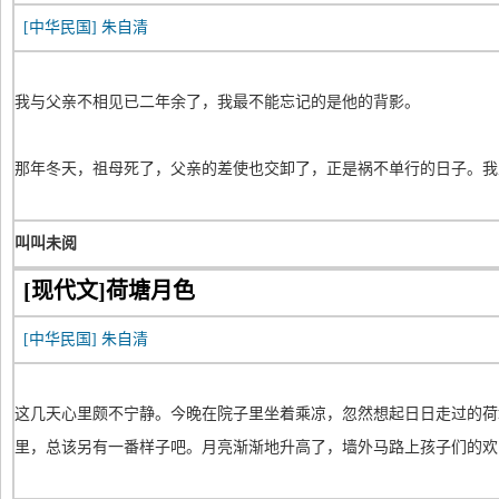
[中华民国]
朱自清
我与父亲不相见已二年余了，我最不能忘记的是他的背影。
那年冬天，祖母死了，父亲的差使也交卸了，正是祸不单行的日子。我
叫叫未阅
[现代文]荷塘月色
[中华民国]
朱自清
这几天心里颇不宁静。今晚在院子里坐着乘凉，忽然想起日日走过的荷
里，总该另有一番样子吧。月亮渐渐地升高了，墙外马路上孩子们的欢