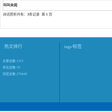
叫叫未阅
诗词赏析共有：
3
条记录 第
1
页
热文排行
tags/标签
文章总数:1315
评论总数:79
浏览总数:270449