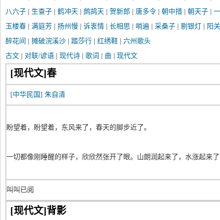
八六子
|
生查子
|
鹤冲天
|
鹧鸪天
|
贺新郎
|
唐多令
|
朝中措
|
朝天子
|
玉楼春
|
满庭芳
|
扬州慢
|
诉衷情
|
长相思
|
哨遍
|
采桑子
|
剔银灯
|
阳
醉花间
|
摊破浣溪沙
|
踏莎行
|
红绣鞋
|
六州歌头
古文
|
对联/谚语
|
现代诗
|
歌词
|
曲
|
现代文
[现代文]春
[中华民国]
朱自清
盼望着，盼望着，东风来了，春天的脚步近了。
一切都像刚睡醒的样子，欣欣然张开了眼。山朗润起来了，水涨起来了
叫叫已阅
[现代文]背影