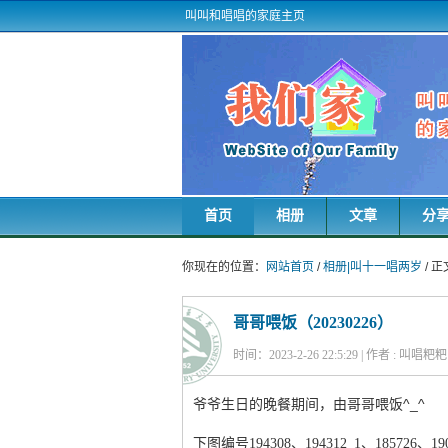
叫叫和唱唱的家庭主页
首页
相册
文章
分
你现在的位置：
网站首页
/
相册|叫十一唱两岁
/ 
哥哥喂饭（20230226）
时间：2023-2-26 22:5:29 | 作者 : 叫唱
爷爷生日的晚餐期间，由哥哥喂饭^_^
下图编号194308、194312_1、185726、190