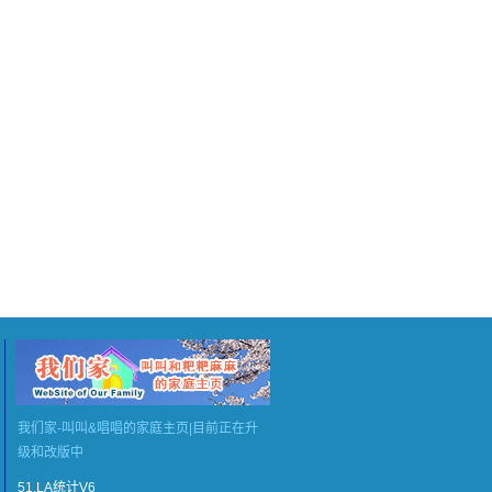
我们家-叫叫&唱唱的家庭主页|目前正在升
级和改版中
51.LA统计V6