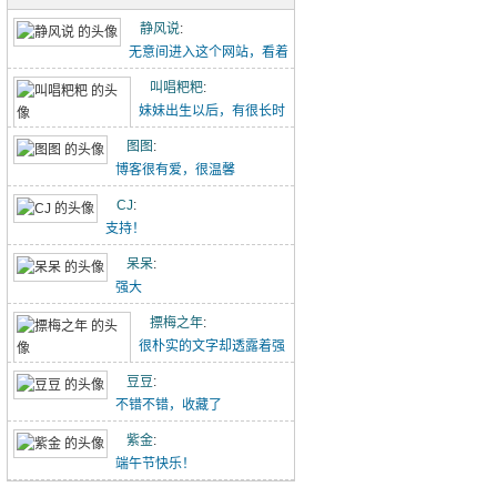
五古·消化五液歌
静风说
:
重点难点梳理（初一下-2）
无意间进入这个网站，看着
点滴记录的文章能感...
叫唱粑粑
:
初中作文-假期里的那件事
妹妹出生以后，有很长时
【转】初中语文作文范文20260426
间没有给叫叫写过这个...
图图
:
博客很有爱，很温馨
吃冰糖雪梨（20260418）
CJ
:
唱唱的21天阅读打卡（20260418-）
支持！
林中水边跑步（20260329）
呆呆
:
强大
小猪佩奇手推车（20260329）
摽梅之年
:
喝酸奶看动画片被发现了（20260329）
很朴实的文字却透露着强
大的力量！
豆豆
:
不错不错，收藏了
紫金
:
端午节快乐！