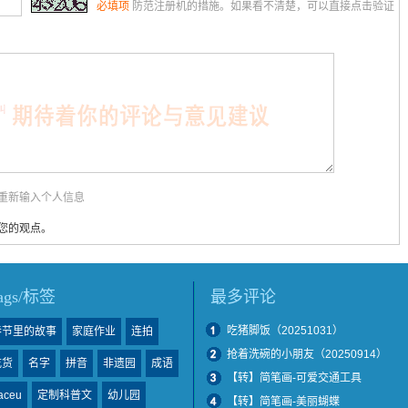
必填项
防范注册机的措施。如果看不清楚，可以直接点击验证
用重新输入个人信息
您的观点。
tags/标签
最多评论
吃猪脚饭（20251031）
春节里的故事
家庭作业
连拍
抢着洗碗的小朋友（20250914）
吃货
名字
拼音
非遗园
成语
【转】简笔画-可爱交通工具
aceu
定制科普文
幼儿园
【转】简笔画-美丽蝴蝶