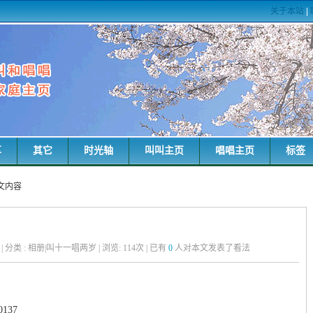
关于本站
|
享
其它
时光轴
叫叫主页
唱唱主页
标签
正文内容
粑粑 | 分类 : 相册|叫十一唱两岁 | 浏览:
114
次 | 已有
0
人对本文发表了看法
137