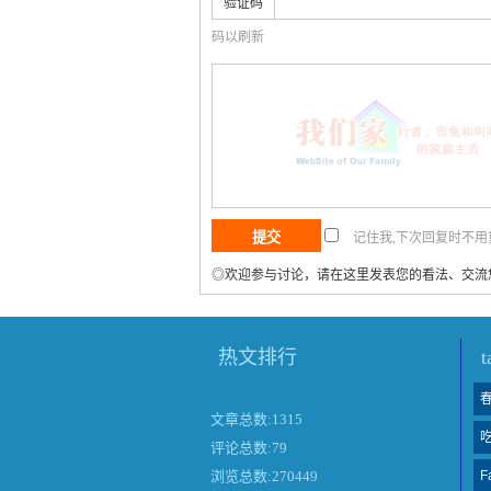
验证码
码以刷新
记住我,下次回复时不
◎欢迎参与讨论，请在这里发表您的看法、交流
热文排行
文章总数:1315
评论总数:79
F
浏览总数:270449