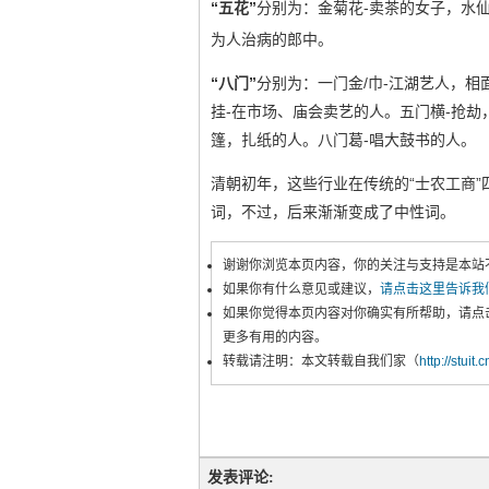
“五花”
分别为：金菊花-卖茶的女子，水仙
为人治病的郎中。
“八门”
分别为：一门金/巾-江湖艺人，相
挂-在市场、庙会卖艺的人。五门横-抢
篷，扎纸的人。八门葛-唱大鼓书的人。
清朝初年，这些行业在传统的“士农工商
词，不过，后来渐渐变成了中性词。
谢谢你浏览本页内容，你的关注与支持是本站
如果你有什么意见或建议，
请点击这里告诉我
如果你觉得本页内容对你确实有所帮助，请点
更多有用的内容。
转载请注明：本文转载自我们家（
http://stuit.
发表评论: