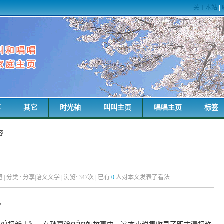
关于本站
|
享
其它
时光轴
叫叫主页
唱唱主页
标签
容
粑粑 | 分类 : 分享|语文文学 | 浏览:
347
次 | 已有
0
人对本文发表了看法
。