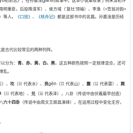
yú
gàn
初新志》，在孙嘉淦
的故事中。这本小说集收录了明末清初许
明重臣，后投降清军）、侯方域（‘复社’领袖）、李渔（<笠翁对韵>
）等人。
《口技》
、
《核舟记》
都是这部书中的名篇。孙嘉淦是历经
这是古代比较常见的两种列阵。
可以分为：
青、赤、黄、白、黑
，这五种颜色按照一定规律混合，还可
缭乱。
gèn
天）、
坎
（☵ 代表水）、
艮
（☶ 代表山）、
震
（☳ 代表雷）、
巽
坤
（☷ 代表地）、
兑
（☱ 代表泽），八卦（传说中由伏羲最早创造）
八
六十四卦
（传说中由周文王姬昌演绎），在运用过程中变化无穷，
。