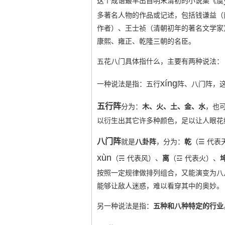
这个成语最早出自明末清初的小说集《虞
多著名人物的作品或记述，包括钱谦益（南
作者）、王士祯（清朝初年的著名文学家
康熙、雍正、乾隆三朝的名臣。
五花八门具体指什么，主要有两种说法：
xíng
一种说法是指：五行
阵、八门阵，
五行阵
分为：
木、火、土、金、水
，也
以衍生出其它许多种颜色，足以让人眼花
八门阵
就是
八卦阵
，分为：
乾
（☰ 代表
xùn
（☴ 代表风）、
离
（☲ 代表火）、
按照一定规律做排列组合，又能演变为八
能够让敌人迷惑，难以看穿其中的奥妙。
另一种说法是指：
五种和八种特定的行业