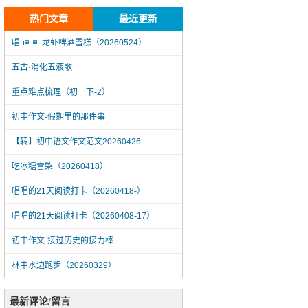
热门文章
最近更新
唱-画画-龙虾啤酒雪糕（20260524）
五古·消化五液歌
重点难点梳理（初一下-2）
初中作文-假期里的那件事
【转】初中语文作文范文20260426
吃冰糖雪梨（20260418）
唱唱的21天阅读打卡（20260418-）
唱唱的21天阅读打卡（20260408-17）
初中作文-接过历史的接力棒
林中水边跑步（20260329）
唱-画画-龙虾啤酒雪糕（20260524）
最新评论/留言