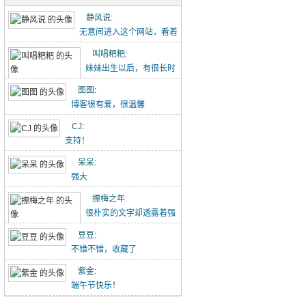
五古·消化五液歌
静风说
:
重点难点梳理（初一下-2）
无意间进入这个网站，看着
点滴记录的文章能感...
叫唱粑粑
:
初中作文-假期里的那件事
妹妹出生以后，有很长时
【转】初中语文作文范文20260426
间没有给叫叫写过这个...
图图
:
博客很有爱，很温馨
吃冰糖雪梨（20260418）
CJ
:
唱唱的21天阅读打卡（20260418-）
支持！
林中水边跑步（20260329）
呆呆
:
强大
小猪佩奇手推车（20260329）
摽梅之年
:
喝酸奶看动画片被发现了（20260329）
很朴实的文字却透露着强
大的力量！
豆豆
:
不错不错，收藏了
紫金
:
端午节快乐！