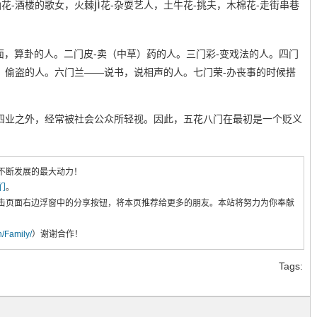
jí
花-酒楼的歌女，火棘
花-杂耍艺人，土牛花-挑夫，木棉花-走街串巷
面，算卦的人。二门皮-卖（中草）药的人。三门彩-变戏法的人。四门
劫，偷盗的人。六门兰——说书，说相声的人。七门荣-办丧事的时候搭
”四业之外，经常被社会公众所轻视。因此，五花八门在最初是一个贬义
不断发展的最大动力！
们
。
击页面右边浮窗中的分享按钮，将本页推荐给更多的朋友。本站将努力为你奉献
cn/Family/
）谢谢合作！
Tags: